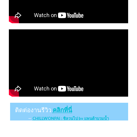
ติดต่องานรีวิว
คลิกที่นี่
CHILLWONPAI : ชิลวนไป by แพนด้าบวมน้ำ