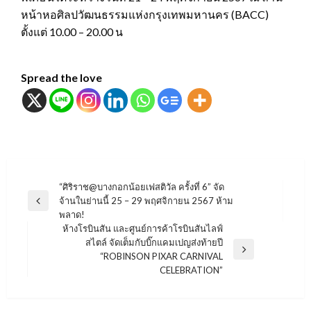
หน้าหอศิลปวัฒนธรรมแห่งกรุงเทพมหานคร (BACC)
ตั้งแต่ 10.00 – 20.00 น
Spread the love
แนะแนว
“ศิริราช@บางกอกน้อยเฟสติวัล ครั้งที่ 6” จัด
จ้านในย่านนี้ 25 – 29 พฤศจิกายน 2567 ห้าม
เรื่อง
Previous
พลาด!
Post
ห้างโรบินสัน และศูนย์การค้าโรบินสันไลฟ์
สไตล์ จัดเต็มกับบิ๊กแคมเปญส่งท้ายปี
Next
“ROBINSON PIXAR CARNIVAL
Post
CELEBRATION”