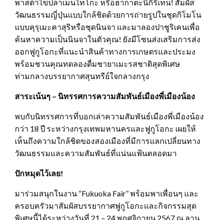
พาสต้าไข่ปลาเมนไทโกะ หรือฮากาตะนิกิริเทน! สัมผัส
วัฒนธรรมญี่ปุ่นแบบใกล้ชิดด้วยการถ่ายรูปในชุดกิโมโน
แบบคุรุเมะคาสุริหรือชุดนินจา และมาลองปาชูริเคนเพื่อ
ค้นหาความเป็นนินจาในตัวคุณ! ยังมีโซนส่งเสริมการส่ง
ออกฟูกูโอกะที่แนะนำสินค้าทางการเกษตรและประมง
พร้อมชวนคุณทดลองดื่มชายาเมะรสชาติสุดพิเศษ
ท่ามกลางบรรยากาศสุนทรีย์ใจกลางกรุง
สาระเน้นๆ – นิทรรศการความสัมพันธ์เมืองพี่เมืองน้อง
พบกับนิทรรศการที่บอกเล่าความสัมพันธ์เมืองพี่เมืองน้อง
กว่า 18 ปี ระหว่างกรุงเทพมหานครและฟูกูโอกะ เผยให้
เห็นถึงความใกล้ชิดของสองเมืองที่มีการแลกเปลี่ยนทาง
วัฒนธรรมและความสัมพันธ์ที่แน่นแฟ้นตลอดมา
ปักหมุดไว้เลย!
มาร่วมสนุกในงาน “Fukuoka Fair” พร้อมพาเพื่อนๆ และ
ครอบครัวมาสัมผัสบรรยากาศฟูกูโอกะและกิจกรรมสุด
พิเศษนี้ได้ระหว่างวันที่ 21 – 24 พฤศจิกายน 2567 ณ ลาน