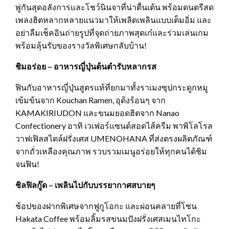
พู่กันสุดอลังการและโชว์นินจาที่น่าตื่นเต้น พร้อมดนตรีสด
เพลงฮิตหลากหลายแนวมาให้เพลิดเพลินแบบเต็มอิ่ม และ
อย่าลืมเช็คอินถ่ายรูปที่จุดถ่ายภาพสุดเก๋และร่วมเล่นเกม
พร้อมลุ้นรับของรางวัลพิเศษกลับบ้าน!
ชิมอร่อย – อาหารญี่ปุ่นต้นตำรับหลากรส
ฟินกับอาหารญี่ปุ่นสูตรแท้ที่ยกมาทั้งราเมงซุปกระดูกหมู
เข้มข้นจาก Kouchan Ramen, อุด้งร้อนๆ จาก
KAMAKIRIUDON และขนมยอดฮิตจาก Nanao
Confectionery อาทิ เวเฟอร์แซนด์สอดไส้ครีม พาพิโลโรล
วาฟเฟิลสไตล์ฝรั่งเศส UMENOHANA ที่ส่งตรงผลิตภัณฑ์
จากถั่วเหลืองคุณภาพ รวบรวมเมนูอร่อยให้ทุกคนได้ชิม
จนฟิน!
ชิลฟิลกู๊ด – เพลินไปกับบรรยากาศสบายๆ
ช้อปของฝากพิเศษจากฟูกูโอกะ และผ่อนคลายที่โซน
Hakata Coffee พร้อมลิ้มรสขนมปังฝรั่งเศสเมนไทโกะ