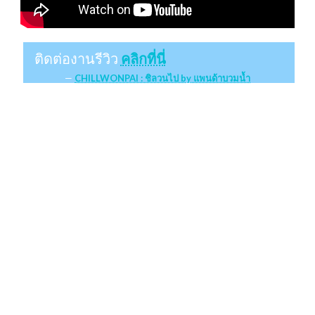
ติดต่องานรีวิว
คลิกที่นี่
CHILLWONPAI : ชิลวนไป by แพนด้าบวมน้ำ