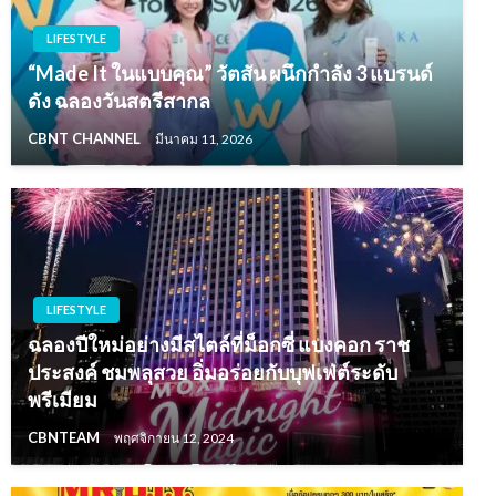
LIFESTYLE
“Made It ในแบบคุณ” วัตสัน ผนึกกำลัง 3 แบรนด์
ดัง ฉลองวันสตรีสากล
CBNT CHANNEL
มีนาคม 11, 2026
LIFESTYLE
ฉลองปีใหม่อย่างมีสไตล์ที่ม็อกซี่ แบงคอก ราช
ประสงค์ ชมพลุสวย อิ่มอร่อยกับบุฟเฟ่ต์ระดับ
พรีเมียม
CBNTEAM
พฤศจิกายน 12, 2024