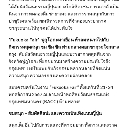
ได้สัมผัสวัฒนธรรมญี่ปุ่นอย่างใกล้ชิด เช่น การแต่งตัวเป็น
นินจา การทดลองดื่มชายาเมะ และการร่วมสนุกกับการ
ปาชูริเคน พร้อมชมนิทรรศการที่จำลองบรรยากาศ
ซากุระบานให้ทุกคนได้ประทับใจ
“Fukuoka Fair” ฟูกูโอกะมาเยือน ท้าลมหนาวไปกับ
กิจกรรมสุดสนุก ชม ชิม ชิล ท่ามกลางดอกซากุระใจกลาง
กรุง
สัมผัสวัฒนธรรมญี่ปุ่นและบรรยากาศสุดฟินจาก
จังหวัดฟูกูโอกะที่ยกขบวนมาสร้างความประทับใจถึง
กรุงเทพฯ! เตรียมพบกับกิจกรรมหลากหลายที่อัดแน่น
ความสนุก ความอร่อย และความผ่อนคลาย
แบบครบครันในงาน “Fukuoka Fair” ตั้งแต่วันที่ 21- 24
พฤศจิกายน 2567 ณ ลานหน้าหอศิลปวัฒนธรรมแห่ง
กรุงเทพมหานคร (BACC) ห้ามพลาด!
ชมสนุก – สัมผัสศิลปะและความบันเทิงแบบญี่ปุ่น
สนุกเต็มอิ่มไปกับการแสดงที่หาชมยาก ทั้งการแสดงวาด