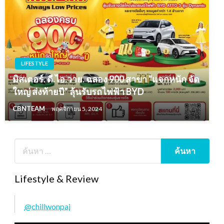
LIFESTYLE
มิสเตอร์. ดี.ไอ.วาย. ฉลอง 900 สาขา “แจกหนัก จัด
ใหญ่ ส่งท้ายปี” ลุ้นรับรถไฟฟ้า BYD
CBNTEAM
พฤศจิกายน 5, 2024
Lifestyle & Review
@chillwonpai