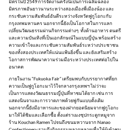
มิตรในปี 2549 การจัดงานครั้งนี้เป็นการเฉลิมฉลอง
มิตรภาพอันยาวนานระหว่างสองเมืองพี่เมืองน้อง และ
กระชับความสัมพันธ์อันดีระหว่างจังหวัดฟูกูโอกะกับ
กรุงเทพมหานคร นอกจากนี้ยังเป็นโอกาสในการแลก
เปลี่ยนวัฒนธรรมผ่านกิจกรรมต่างๆ ทั้งด้านอาหาร ดนตรี
และความบันเทิงที่เป็นเอกลักษณ์ในแบบญี่ปุ่น พร้อมสร้าง
ความเข้าใจและกระชับความสัมพันธ์ระหว่างประชาชน
ของทั้งสองประเทศให้แน่นแฟ้นยิ่งขึ้น และยังเสริมสร้าง
โอกาสการพัฒนาความร่วมมือระหว่างประเทศต่อไปใน
อนาคต
ภายในงาน “Fukuoka Fair” เตรียมพบกับบรรยากาศที่ยก
ความเป็นฟูกูโอกะมาไว้ใจกลางกรุงเทพฯ ไม่ว่าจะ
เป็นการแสดงวัฒนธรรมญี่ปุ่นที่หาชมได้ยาก เช่น การ
แสดงนินจาและการวาดภาพด้วยพู่กันแบบดั้งเดิม
นอกจากนี้ยังมีอาหารและของฝากยอดนิยมจากฟูกูโอกะ
มาให้ได้ชิมและเลือกซื้อ ตั้งแต่ราเมงซุปกระดูกหมูจาก
ร้าน Kouchan Ramen ไปจนถึงขนมหวานจาก Nanao
Confectionery รวมถึงกิจกรรมหลากหลายเพื่อให้ผู้เข้าชม