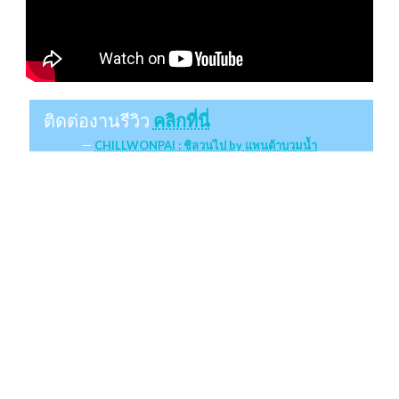
ติดต่องานรีวิว
คลิกที่นี่
CHILLWONPAI : ชิลวนไป by แพนด้าบวมน้ำ