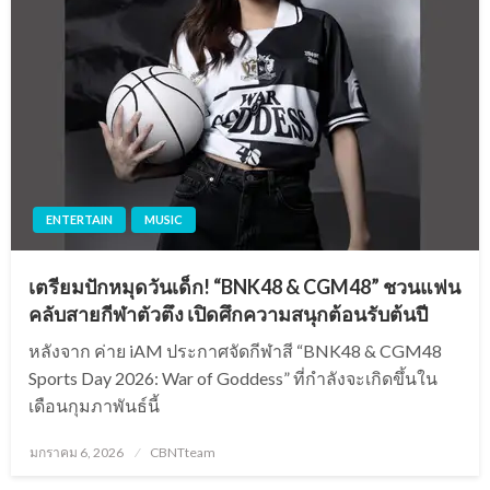
ENTERTAIN
MUSIC
เตรียมปักหมุดวันเด็ก! “BNK48 & CGM48” ชวนแฟน
คลับสายกีฬาตัวตึง เปิดศึกความสนุกต้อนรับต้นปี
หลังจาก ค่าย iAM ประกาศจัดกีฬาสี “BNK48 & CGM48
Sports Day 2026: War of Goddess” ที่กำลังจะเกิดขึ้นใน
เดือนกุมภาพันธ์นี้
Posted
มกราคม 6, 2026
CBNTteam
on