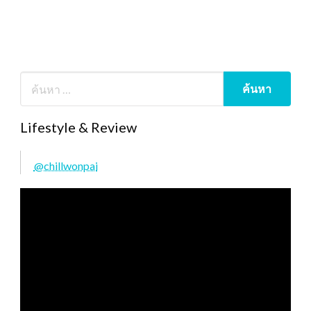
Lifestyle & Review
@chillwonpai