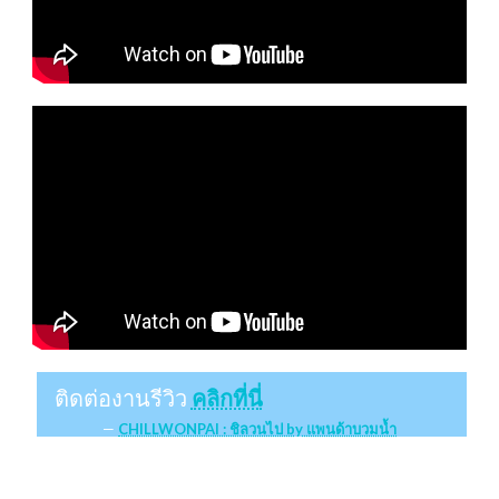
ติดต่องานรีวิว
คลิกที่นี่
CHILLWONPAI : ชิลวนไป by แพนด้าบวมน้ำ