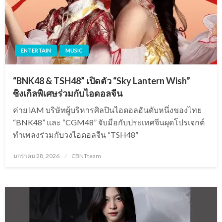
ENTERTAIN
MUSIC
“BNK48 & TSH48” เปิดตัว “Sky Lantern Wish”
ซิงเกิลพิเศษร่วมกับไอดอลจีน
ค่าย iAM บริษัทผู้บริหารศิลปินไอดอลอันดับหนึ่งของไทย
“BNK48” และ “CGM48” จับมือกับประเทศจีนผุดโปรเจกต์
ทำเพลงร่วมกับวงไอดอลจีน “TSH48”
Posted
มกราคม 28, 2026
CBNTteam
on