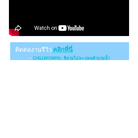
ติดต่องานรีวิว
คลิกที่นี่
CHILLWONPAI : ชิลวนไป by แพนด้าบวมน้ำ