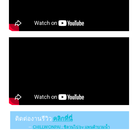
ติดต่องานรีวิว
คลิกที่นี่
CHILLWONPAI : ชิลวนไป by แพนด้าบวมน้ำ