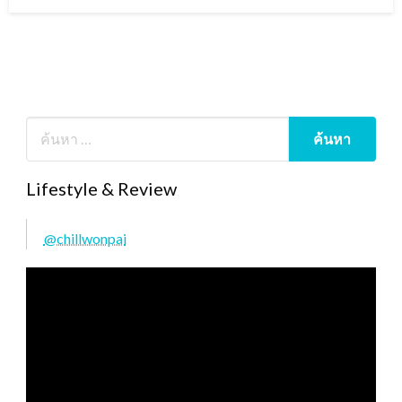
on
Lifestyle & Review
@chillwonpai