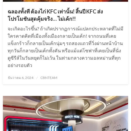
ฉลองทั้งที ต้องไก่ KFC เท่านั้น! สิ้นปี KFC ส่ง
โปรโมชันสุดคุ้มจริง… ไม่เค้ก!!
จะเกิดอะไรขึ้น? ถ้าเกิดปรากฏการณ์แปลกประหลาดที่ไม่มี
ใครคาดคิดที่เมืองทั้งเมืองกลายเป็นเค้ก! จากถนนที่เคย
แข็งกร้าวก็กลายเป็นเค้กนุ่มๆ รถสองแถวที่วิ่งผ่านหน้าบ้าน
ทุกวันก็กลายเป็นเค้กทั้งคัน หรือแม้แต่โซฟาที่เคยเป็นที่นั่ง
ดูซีรีส์ในวันหยุดก็ไม่เว้น ในท่ามกลางความอลหม่านที่ทุก
อย่างรอบตัว
Posted
ธันวาคม 6, 2024
CBNTEAM
on