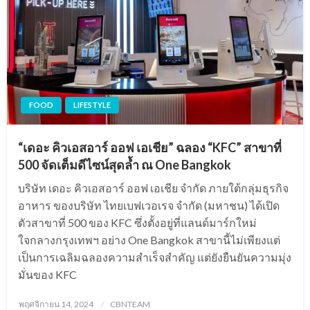
FOOD
LIFESTYLE
“เดอะ คิวเอสอาร์ ออฟ เอเชีย” ฉลอง “KFC” สาขาที่
500 จัดเต็มดีไซน์สุดล้ำ ณ One Bangkok
บริษัท เดอะ คิวเอสอาร์ ออฟ เอเชีย จำกัด ภายใต้กลุ่มธุรกิจ
อาหาร ของบริษัท ไทยเบฟเวอเรจ จำกัด (มหาชน) ได้เปิด
ตัวสาขาที่ 500 ของ KFC ซึ่งตั้งอยู่ที่แลนด์มาร์กใหม่
ใจกลางกรุงเทพฯ อย่าง One Bangkok สาขานี้ไม่เพียงแต่
เป็นการเฉลิมฉลองความสำเร็จสำคัญ แต่ยังยืนยันความมุ่ง
มั่นของ KFC
Posted
พฤศจิกายน 14, 2024
CBNTEAM