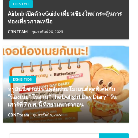
LIFESTYLE
Airbnb เปิดตัว eGuide เที่ยวเชียงใหม่ กระตุ้นการ
ท่องเที่ยวภาคเหนือ
CBNTEAM
กุมภาพันธ์ 20, 2025
EXHIBITION
ทรูมันนี่ ชวนแฟนคลับร่วมโมเมนต์สุดพิเศษกับ
“น้องเนย” ในงาน “The Delight Day Diary” วัน
เสาร์ที่ 7 ก.พ. นี้ ที่สยามพารากอน
CBNTteam
กุมภาพันธ์ 5, 2026