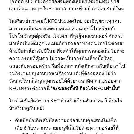
ไก่ทอด KFC ก็ยังคงอร่อยจนต้องเลียนิ้วเหมือนเดิม ช่วย
เติมเต็มความสุขในช่วงเทศกาลส่งท้ายปีเก่าต้อนรับปีใหม่
ในเดือนธันวาคมนี้ KFC ประเทศไทย ขอเชิญชวนทุกคน
มาร่วมเฉลิมฉลองเทศกาลแห่งความสุขนี้ไปพร้อมกับ
โปรโมชันสุดคุ้มจริง…ไม่เค้ก! ที่ลุงผู้พันแซนเดอร์ คัดสรร
มาเพื่อเติมเต็มทุกโมเมนต์การฉลองของคนไทยในช่วงส่ง
ท้ายปีเก่า ต้อนรับปีใหม่ ที่จะทำให้ทุกการฉลองเต็มไปด้วย
ความอร่อยที่คุ้มค่า ไม่ว่าจะเป็นการกินเลี้ยงมื้อใหญ่
ฉลองกับครอบครัว หรือมื้อเล็กๆ หลังเลิกงานกับเพื่อนๆ ไป
จนถึงงานบุญ งานบวช หรืองานแต่งที่ต้องฉลอง ไม่ว่า
จังหวะไหนก็สนุกสุดกรอบได้ด้วยรสชาติความอร่อยจาก
KFC เพราะต่อจากนี้
“จะฉลองทั้งที ต้องไก่ KFC เท่านั้น”
โปรโมชันพิเศษจาก KFC สำหรับเดือนธันวาคมนี้ มีอะไร
บ้าง? มาดูกันเลย!
ดับเบิลบักเก็ต สัมผัสความอร่อยแบบคูณสองในเซ็ต
เดียว! กับหลากหลายเมนูที่เต็มไปด้วยความอร่อยให้