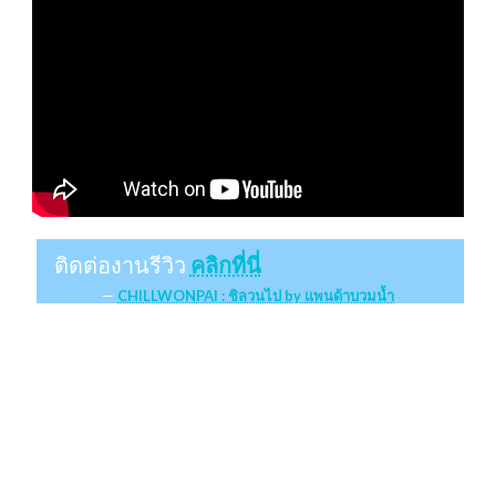
ติดต่องานรีวิว
คลิกที่นี่
CHILLWONPAI : ชิลวนไป by แพนด้าบวมน้ำ