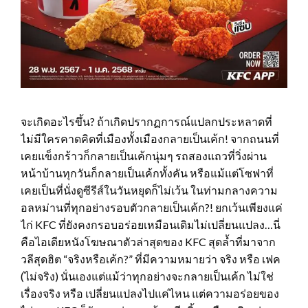
จะเกิดอะไรขึ้น? ถ้าเกิดปรากฏการณ์แปลกประหลาดที่
ไม่มีใครคาดคิดที่เมืองทั้งเมืองกลายเป็นเค้ก! จากถนนที่
เคยแข็งกร้าวก็กลายเป็นเค้กนุ่มๆ รถสองแถวที่วิ่งผ่าน
หน้าบ้านทุกวันก็กลายเป็นเค้กทั้งคัน หรือแม้แต่โซฟาที่
เคยเป็นที่นั่งดูซีรีส์ในวันหยุดก็ไม่เว้น ในท่ามกลางความ
อลหม่านที่ทุกอย่างรอบตัวกลายเป็นเค้ก?! ยกเว้นเพียงแค่
ไก่ KFC ที่ยังคงกรอบอร่อยเหมือนเดิมไม่เปลี่ยนแปลง…นี่
คือไอเดียหนังโฆษณาตัวล่าสุดของ KFC สุดล้ำที่มาจาก
วลีสุดฮิต “จริงหรือเค้ก?” ที่มีความหมายว่า จริง หรือ เฟค
(ไม่จริง) นั่นเองแต่แม้ว่าทุกอย่างจะกลายเป็นเค้ก ไม่ใช่
เรื่องจริง หรือ เปลี่ยนแปลงไปแค่ไหน แต่ความอร่อยของ