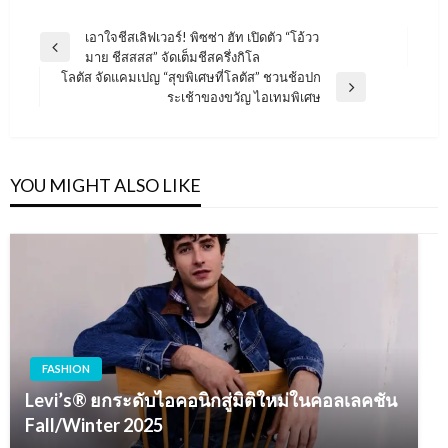
แนะแนว
เอาใจชีสเลิฟเวอร์! พิซซ่า ฮัท เปิดตัว “โอ้วว
Previous
มาย ชีสสสส” จัดเต็มชีสครึ่งกิโล
เรื่อง
Post
โลตัส จัดแคมเปญ “สุขพิเศษที่โลตัส” ชวนช้อปก
Next
ระเช้าของขวัญ ไอเทมพิเศษ
Post
YOU MIGHT ALSO LIKE
FASHION
Levi’s® ยกระดับไอคอนิกสู่มิติใหม่ในคอลเลคชัน
Fall/Winter 2025