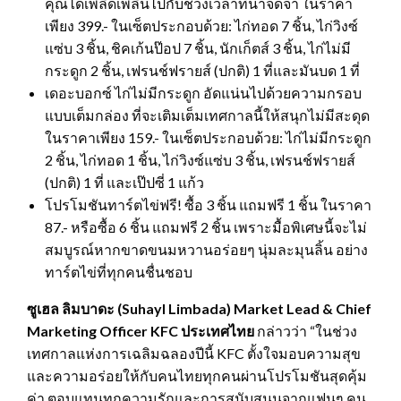
คุณได้เพลิดเพลินไปกับช่วงเวลาที่น่าจดจำ ในราคา
เพียง 399.- ในเซ็ตประกอบด้วย: ไก่ทอด 7 ชิ้น, ไก่วิงซ์
แซ่บ 3 ชิ้น, ชิคเก้นป๊อป 7 ชิ้น, นักเก็ตส์ 3 ชิ้น, ไก่ไม่มี
กระดูก 2 ชิ้น, เฟรนช์ฟรายส์ (ปกติ) 1 ที่และมันบด 1 ที่
เดอะบอกซ์ ไก่ไม่มีกระดูก อัดแน่นไปด้วยความกรอบ
แบบเต็มกล่อง ที่จะเติมเต็มเทศกาลนี้ให้สนุกไม่มีสะดุด
ในราคาเพียง 159.- ในเซ็ตประกอบด้วย: ไก่ไม่มีกระดูก
2 ชิ้น, ไก่ทอด 1 ชิ้น, ไก่วิงซ์แซ่บ 3 ชิ้น, เฟรนช์ฟรายส์
(ปกติ) 1 ที่ และเป๊ปซี่ 1 แก้ว
โปรโมชันทาร์ตไข่ฟรี! ซื้อ 3 ชิ้น แถมฟรี 1 ชิ้น ในราคา
87.- หรือซื้อ 6 ชิ้น แถมฟรี 2 ชิ้น เพราะมื้อพิเศษนี้จะไม่
สมบูรณ์หากขาดขนมหวานอร่อยๆ นุ่มละมุนลิ้น อย่าง
ทาร์ตไข่ที่ทุกคนชื่นชอบ
ซูเฮล ลิมบาดะ (
Suhayl Limbada) Market Lead & Chief
Marketing Officer KFC ประเทศไทย
กล่าวว่า “ในช่วง
เทศกาลแห่งการเฉลิมฉลองปีนี้ KFC ตั้งใจมอบความสุข
และความอร่อยให้กับคนไทยทุกคนผ่านโปรโมชันสุดคุ้ม
ค่า ตอบแทนทุกความรักและการสนับสนุนจากแฟนๆ คน