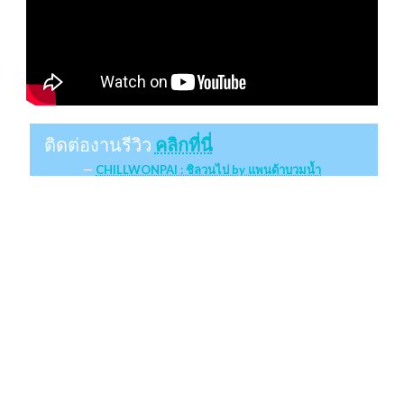
ติดต่องานรีวิว
คลิกที่นี่
CHILLWONPAI : ชิลวนไป by แพนด้าบวมน้ำ