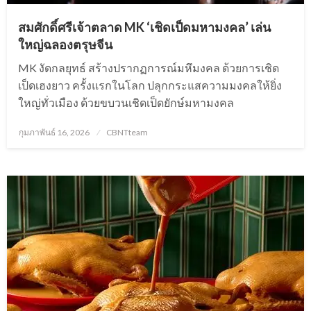
สมศักดิ์ศรีเจ้าตลาด MK ‘เชิดเป็ดมหามงคล’ เล่น
ใหญ่ฉลองตรุษจีน
MK งัดกลยุทธ์ สร้างปรากฏการณ์มหึมงคล ด้วยการเชิด
เป็ดเฮงยาว ครั้งแรกในโลก ปลุกกระแสความมงคลให้ยิ่ง
ใหญ่ทั่วเมือง ด้วยขบวนเชิดเป็ดยักษ์มหามงคล
Posted
กุมภาพันธ์ 16, 2026
CBNTteam
on