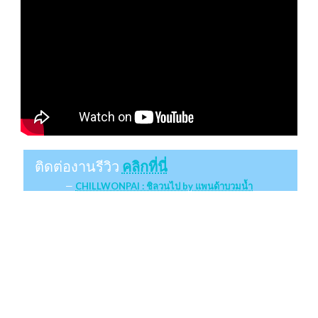
ติดต่องานรีวิว
คลิกที่นี่
CHILLWONPAI : ชิลวนไป by แพนด้าบวมน้ำ