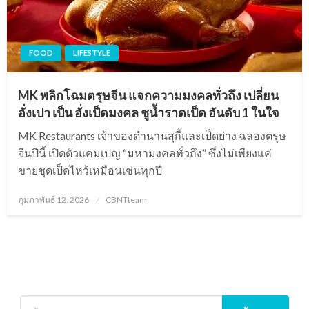
FOOD
LIFESTYLE
MK พลิกโฉมตรุษจีน แจกความมงคลทั่วถึง เปลี่ยน
อั่งเปา เป็น อั่งเป็ดมงคล ชูน้ำราดเป็ด อันดับ 1 ในใจ
MK Restaurants เจ้าของตำนานสุกี้และเป็ดย่าง ฉลองตรุษ
จีนปีนี้ เปิดตัวแคมเปญ “มหามงคลทั่วถึง” ซึ่งไม่เพียงแค่
ขายชุดเป็ดไหว้เหมือนเช่นทุกปี
Posted
กุมภาพันธ์ 12, 2026
CBNTteam
on