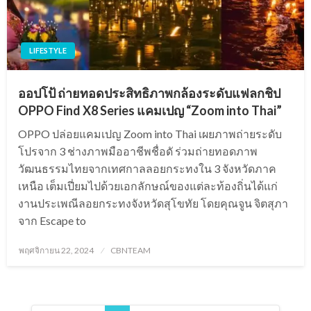
LIFESTYLE
ออปโป้ ถ่ายทอดประสิทธิภาพกล้องระดับแฟลกชิป
OPPO Find X8 Series แคมเปญ “Zoom into Thai”
OPPO ปล่อยแคมเปญ Zoom into Thai เผยภาพถ่ายระดับ
โปรจาก 3 ช่างภาพมืออาชีพชื่อดั ร่วมถ่ายทอดภาพ
วัฒนธรรมไทยจากเทศกาลลอยกระทงใน 3 จังหวัดภาค
เหนือ เต็มเปี่ยมไปด้วยเอกลักษณ์ของแต่ละท้องถิ่นได้แก่
งานประเพณีลอยกระทงจังหวัดสุโขทัย โดยคุณจูน จิตสุภา
จาก Escape to
Posted
พฤศจิกายน 22, 2024
CBNTEAM
on
Posts