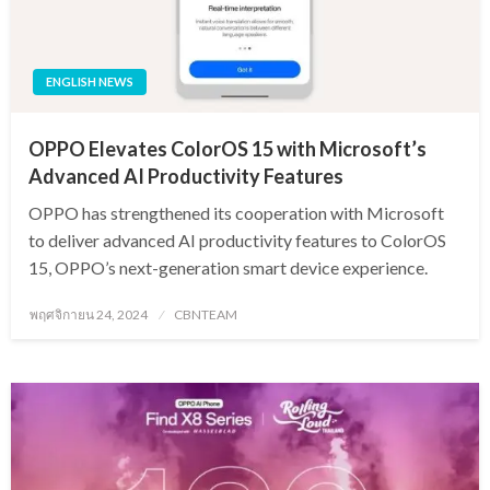
ENGLISH NEWS
OPPO Elevates ColorOS 15 with Microsoft’s
Advanced AI Productivity Features
OPPO has strengthened its cooperation with Microsoft
to deliver advanced AI productivity features to ColorOS
15, OPPO’s next-generation smart device experience.
Posted
พฤศจิกายน 24, 2024
CBNTEAM
on