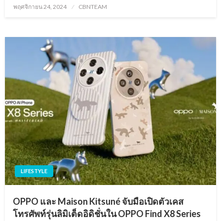
Posted
พฤศจิกายน 24, 2024
CBNTEAM
on
LIFESTYLE
OPPO และ Maison Kitsuné จับมือเปิดตัวเคส
โทรศัพท์รุ่นลิมิเต็ดอิดิชั่นใน OPPO Find X8 Series