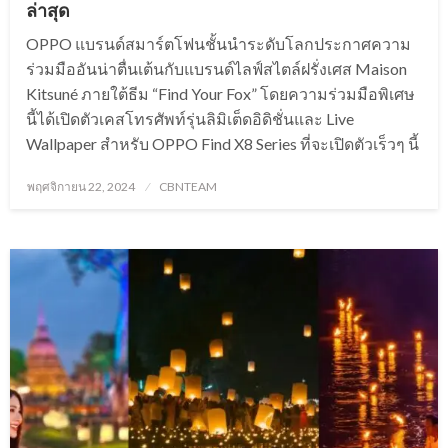
ล่าสุด
OPPO แบรนด์สมาร์ตโฟนชั้นนำระดับโลกประกาศความ
ร่วมมืออันน่าตื่นเต้นกับแบรนด์ไลฟ์สไตล์ฝรั่งเศส Maison
Kitsuné ภายใต้ธีม “Find Your Fox” โดยความร่วมมือพิเศษ
นี้ได้เปิดตัวเคสโทรศัพท์รุ่นลิมิเต็ดอิดิชั่นและ Live
Wallpaper สำหรับ OPPO Find X8 Series ที่จะเปิดตัวเร็วๆ นี้
Posted
พฤศจิกายน 22, 2024
CBNTEAM
on