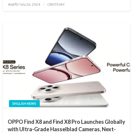
Posted
พฤศจิกายน 26, 2024
CBNTEAM
on
ENGLISH NEWS
OPPO Find X8 and Find X8 Pro Launches Globally
with Ultra-Grade Hasselblad Cameras, Next-