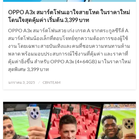
OPPO A3x สมาร์ตโฟนเอาใจสายโหด ในราคาใหม่
โดนใจสุดคุ้มค่า เริ่มต้น 3,399 บาท
OPPO A3x สมาร์ตโฟนสวย เก่ง เกรด A จากตระกูลซีรีส์ A
สมาร์ตโฟนน้องเล็กที่ตอบโจทย์ทุกความต้องการของผู้ใช้
งาน โดยเฉพาะสายบันเทิงและคนที่ชอบความทนทานห้าม
พลาด พร้อมมอบประสบการณ์ใช้งานที่คุ้มค่า และราคาที่
คุ้มค่ายิ่งขึ้น สำหรับ OPPO A3x (4+64GB) มาในราคาใหม่
สุดพิเศษ 3,399 บาท
Posted
มกราคม 3, 2025
CBNTEAM
on