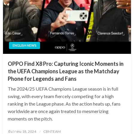
ENGLISH NEWS
OPPO Find X8 Pro: Capturing Iconic Moments in
the UEFA Champions League as the Matchday
Phone for Legends and Fans
The 2024/25 UEFA Champions League season is in full
swing, with every team fiercely competing for a high
ranking in the League phase. As the action heats up, fans
worldwide are once again treated to mesmerizing
moments on the pitch.
Posted
ธันวาคม 18, 2024
CBNTEAM