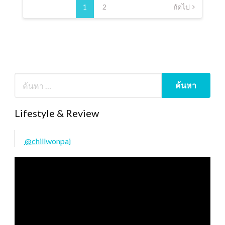
pagination
1
2
ถัดไป
Lifestyle & Review
@chillwonpai