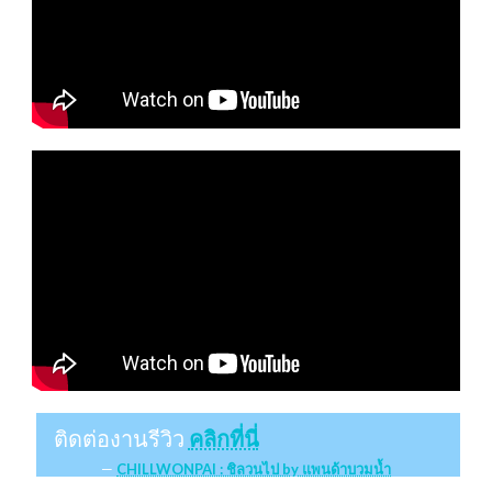
ติดต่องานรีวิว
คลิกที่นี่
CHILLWONPAI : ชิลวนไป by แพนด้าบวมน้ำ