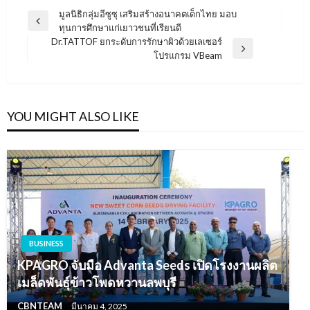
แนะแนว
มูลนิธิกลุ่มอีซูซุ เสริมสร้างอนาคตเด็กไทย มอบ
Previous
ทุนการศึกษาแก่เยาวชนที่เรียนดี
เรื่อง
Post
Dr.TATTOF ยกระดับการรักษาผิวด้วยเลเซอร์
Next
โปรแกรม VBeam
Post
YOU MIGHT ALSO LIKE
BUSINESS
KPAGRO จับมือ Advanta Seeds เปิดโรงงานผลิต
เมล็ดพันธุ์ข้าวโพดหวานลพบุรี
CBNTEAM
มีนาคม 4, 2025