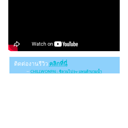
ติดต่องานรีวิว
คลิกที่นี่
CHILLWONPAI : ชิลวนไป by แพนด้าบวมน้ำ