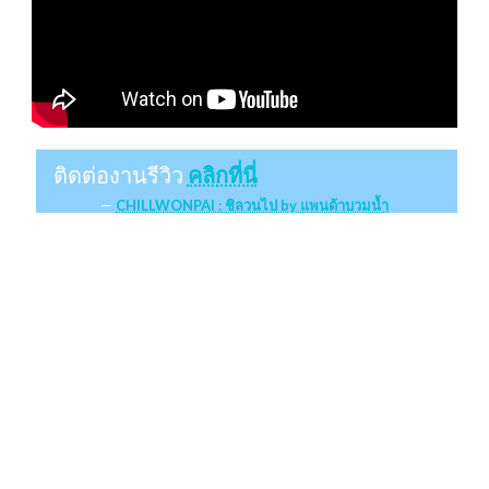
ติดต่องานรีวิว
คลิกที่นี่
CHILLWONPAI : ชิลวนไป by แพนด้าบวมน้ำ