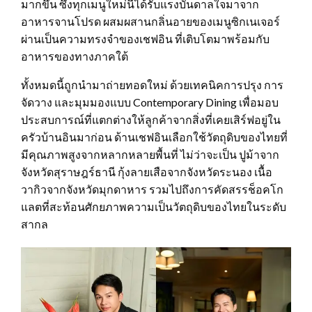
มากขึ้น ซึ่งทุกเมนูใหม่นี้ได้รับแรงบันดาลใจมาจาก
อาหารจานโปรด ผสมผสานกลิ่นอายของเมนูซิกเนเจอร์
ผ่านเป็นความทรงจำของเชฟอิน ที่เติบโตมาพร้อมกับ
อาหารของทางภาคใต้
ทั้งหมดนี้ถูกนำมาถ่ายทอดใหม่ ด้วยเทคนิคการปรุง การ
จัดวาง และมุมมองแบบ Contemporary Dining เพื่อมอบ
ประสบการณ์ที่แตกต่างให้ลูกค้าจากสิ่งที่เคยเสิร์ฟอยู่ใน
ครัวบ้านอินมาก่อน ด้านเชฟอินเลือกใช้วัตถุดิบของไทยที่
มีคุณภาพสูงจากหลากหลายพื้นที่ ไม่ว่าจะเป็น ปูม้าจาก
จังหวัดสุราษฎร์ธานี กุ้งลายเสือจากจังหวัดระนอง เนื้อ
วากิวจากจังหวัดมุกดาหาร รวมไปถึงการคัดสรรช็อคโก
แลตที่สะท้อนศักยภาพความเป็นวัตถุดิบของไทยในระดับ
สากล