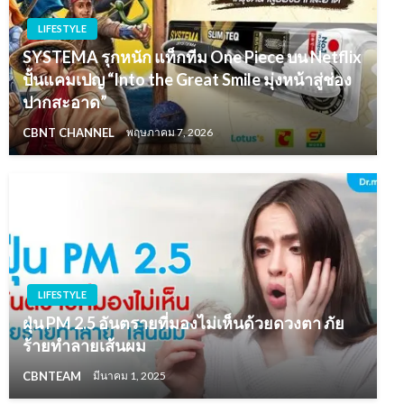
LIFESTYLE
SYSTEMA รุกหนัก แท็กทีม One Piece บน Netflix
ปั้นแคมเปญ “Into the Great Smile มุ่งหน้าสู่ช่อง
ปากสะอาด”
CBNT CHANNEL
พฤษภาคม 7, 2026
LIFESTYLE
ฝุ่น PM 2.5 อันตรายที่มองไม่เห็นด้วยดวงตา ภัย
ร้ายทำลายเส้นผม
CBNTEAM
มีนาคม 1, 2025