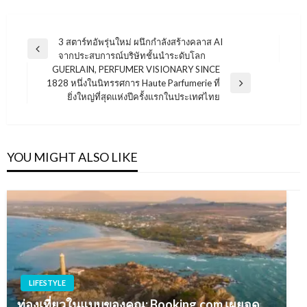
แนะแนว
3 สตาร์ทอัพรุ่นใหม่ ผนึกกำลังสร้างคลาส AI
Previous
จากประสบการณ์บริษัทชั้นนำระดับโลก
เรื่อง
Post
GUERLAIN, PERFUMER VISIONARY SINCE
1828 หนึ่งในนิทรรศการ Haute Parfumerie ที่
Next
ยิ่งใหญ่ที่สุดแห่งปีครั้งแรกในประเทศไทย
Post
YOU MIGHT ALSO LIKE
LIFESTYLE
ท่องเที่ยวในแบบของคุณ: Booking.com เผยจุด