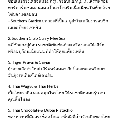
ชอบเนยฝรั่งเศสจนหอมกรุ่น กรอบนอกนุ่มใน เสิร์ฟพร้อม
ทาร์ทาร์ แซลมอนสด อโวคาโดครีมเนื้อเนียน ปิดท้ายด้วย
ไข่ปลาแซลมอน
– Southern Garden บทสองที่เป็นเมนูยำใบเหลียงกรอบซิก
เนเจอร์ของเชฟอิน
2. Southern Crab Curry Mee Sua
หมี่ซั่วแกงปูก้อน รสชาติเข้มข้นด้วยเครื่องแกงใต้ เสิร์ฟ
พร้อมปูก้อนเนื้อแน่น ที่ทำให้คุณเคี้ยวเพลิน
3. Tiger Prawn & Caviar
กุ้งลายเสือตัวใหญ่ เสิร์ฟพร้อมคาเวียร์ และซอสพริกเผา
มันกุ้งรสเด็ดสไตล์เชฟอิน
4. Thai Wagyu & Thai Herbs
เนื้อไทยวากิล ผสมสมุนไพรไทย ให้รสชาติหอมกรุ่น จน
คุณลิ้มไม่ลง
5. Thai Chocolate & Dubai Pistachio
ของหวานที่คัดสรรช็อคโกแลตชั้นดี ที่เป็นวัตถุดิบของไทย