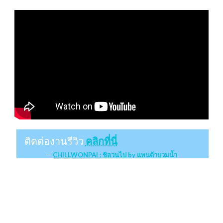
ติดต่องานรีวิว
คลิกที่นี่
CHILLWONPAI : ชิลวนไป by แพนด้าบวมน้ำ