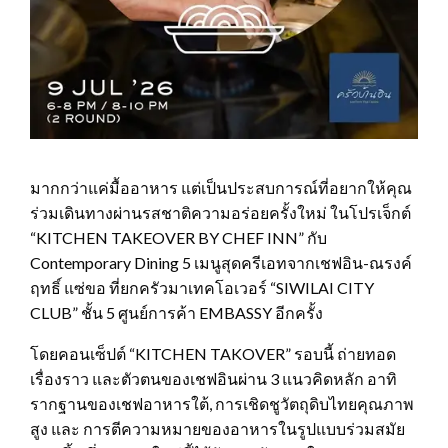
มากกว่าแค่มื้ออาหาร แต่เป็นประสบการณ์ที่อยากให้คุณ
ร่วมเดินทางผ่านรสชาติความอร่อยครั้งใหม่ ในโปรเจ็กต์
“KITCHEN TAKEOVER BY CHEF INN” กับ
Contemporary Dining 5 เมนูสุดครีเอทจากเชฟอิน-ณรงค์
ฤทธิ์ แซ่ขอ ที่ยกครัวมาเทคโอเวอร์ “SIWILAI CITY
CLUB” ชั้น 5 ศูนย์การค้า EMBASSY อีกครั้ง
โดยคอนเซ็ปต์ “KITCHEN TAKOVER” รอบนี้ ถ่ายทอด
เรื่องราว และตัวตนของเชฟอินผ่าน 3 แนวคิดหลัก อาทิ
รากฐานของเชฟอาหารใต้, การเชิดชูวัตถุดิบไทยคุณภาพ
สูง และ การตีความหมายของอาหารในรูปแบบร่วมสมัย