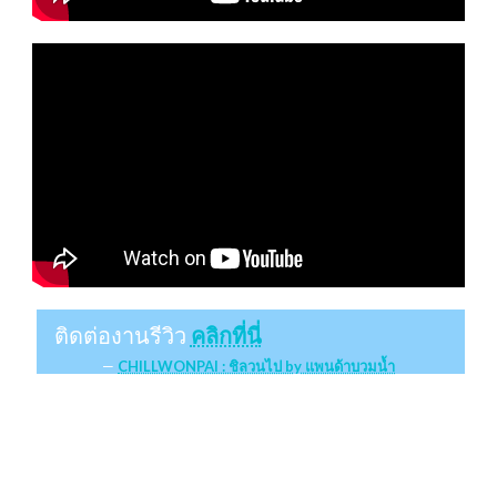
ติดต่องานรีวิว
คลิกที่นี่
CHILLWONPAI : ชิลวนไป by แพนด้าบวมน้ำ