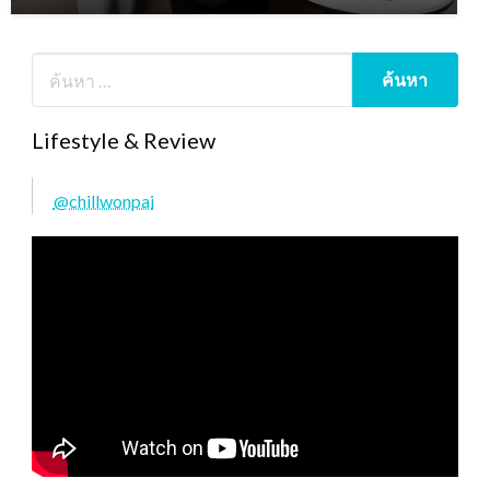
Lifestyle & Review
@chillwonpai