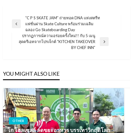
แนะแนว
“C P S SKATE JAM” ถ่ายทอด DNA แห่งสตรีท
แฟชั่นผ่าน Skate Culture พร้อมร่วมเฉลิม
เรื่อง
Previous
ฉลอง Go Skateboarding Day
Post
ปรากฏการณ์ความอร่อยครั้งใหม่!! กับ 5 เมนู
สุดครีเอทจากโปรเจ็กต์ “KITCHEN TAKEOVER
Next
BY CHEF INN”
Post
YOU MIGHT ALSO LIKE
OTHER
โก โฮลเซลล์ ลดขยะอาหาร บรรเทาวิกฤติโลก