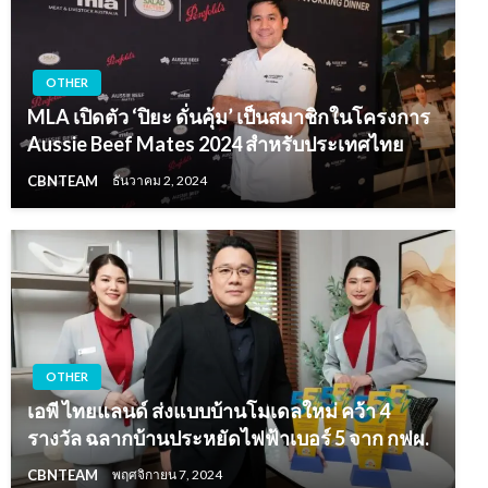
OTHER
MLA เปิดตัว ‘ปิยะ ดั่นคุ้ม’ เป็นสมาชิกในโครงการ
Aussie Beef Mates 2024 สำหรับประเทศไทย
CBNTEAM
ธันวาคม 2, 2024
OTHER
เอพี ไทยแลนด์ ส่งแบบบ้านโมเดลใหม่ คว้า 4
รางวัล ฉลากบ้านประหยัดไฟฟ้าเบอร์ 5 จาก กฟผ.
CBNTEAM
พฤศจิกายน 7, 2024