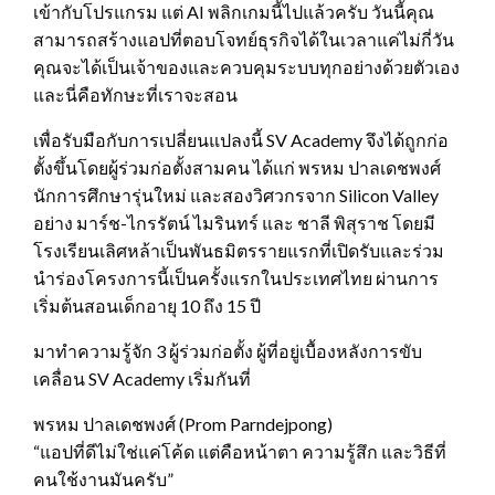
เข้ากับโปรแกรม แต่ AI พลิกเกมนี้ไปแล้วครับ วันนี้คุณ
สามารถสร้างแอปที่ตอบโจทย์ธุรกิจได้ในเวลาแค่ไม่กี่วัน
คุณจะได้เป็นเจ้าของและควบคุมระบบทุกอย่างด้วยตัวเอง
และนี่คือทักษะที่เราจะสอน
เพื่อรับมือกับการเปลี่ยนแปลงนี้ SV Academy จึงได้ถูกก่อ
ตั้งขึ้นโดยผู้ร่วมก่อตั้งสามคน ได้แก่ พรหม ปาลเดชพงศ์
นักการศึกษารุ่นใหม่ และสองวิศวกรจาก Silicon Valley
อย่าง มาร์ช-ไกรรัตน์ ไมรินทร์ และ ชาลี พิสุราช โดยมี
โรงเรียนเลิศหล้าเป็นพันธมิตรรายแรกที่เปิดรับและร่วม
นำร่องโครงการนี้เป็นครั้งแรกในประเทศไทย ผ่านการ
เริ่มต้นสอนเด็กอายุ 10 ถึง 15 ปี
มาทำความรู้จัก 3 ผู้ร่วมก่อตั้ง ผู้ที่อยู่เบื้องหลังการขับ
เคลื่อน SV Academy เริ่มกันที่
พรหม ปาลเดชพงศ์ (Prom Parndejpong)
“แอปที่ดีไม่ใช่แค่โค้ด แต่คือหน้าตา ความรู้สึก และวิธีที่
คนใช้งานมันครับ”