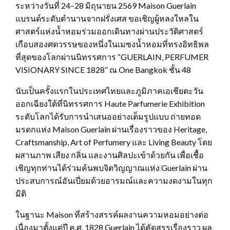
ระหว่างวันที่ 24–28 มิถุนายน 2569 Maison Guerlain
แบรนด์ระดับตำนานจากฝรั่งเศส ขอเชิญผู้หลงใหลใน
ศาสตร์แห่งน้ำหอมร่วมออกเดินทางผ่านประวัติศาสตร์
เกือบสองศตวรรษของหนึ่งในเมซงน้ำหอมที่ทรงอิทธิพล
ที่สุดของโลกผ่านนิทรรศการ “GUERLAIN, PERFUMER
VISIONARY SINCE 1828” ณ One Bangkok ชั้น 48
นับเป็นครั้งแรกในประเทศไทยและภูมิภาคเอเชียตะวัน
ออกเฉียงใต้ที่นิทรรศการ Haute Parfumerie Exhibition
ระดับโลกได้รับการนำเสนออย่างเต็มรูปแบบ ถ่ายทอด
มรดกแห่ง Maison Guerlain ผ่านเรื่องราวของ Heritage,
Craftsmanship, Art of Perfumery และ Living Beauty โดย
ผสานภาพ เสียง กลิ่น และงานศิลปะเข้าด้วยกัน เพื่อเชื้อ
เชิญทุกท่านได้ร่วมค้นพบจิตวิญญาณแห่ง Guerlain ผ่าน
ประสบการณ์อันเปี่ยมด้วยอารมณ์และความงดงามในทุก
มิติ
ในฐานะ Maison ที่สร้างสรรค์ผลงานความหอมอย่างต่อ
เนื่องมาตั้งแต่ปี ค.ศ. 1828 Guerlain ได้คัดสรรเรื่องราว ผล