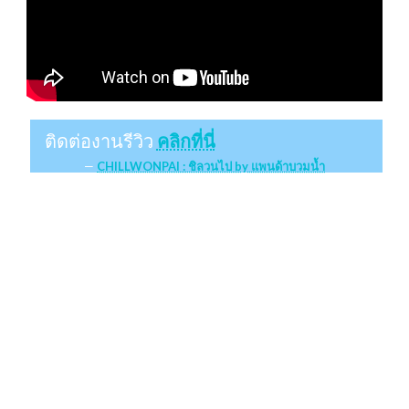
ติดต่องานรีวิว
คลิกที่นี่
CHILLWONPAI : ชิลวนไป by แพนด้าบวมน้ำ