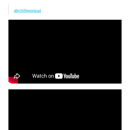
@chillwonpai