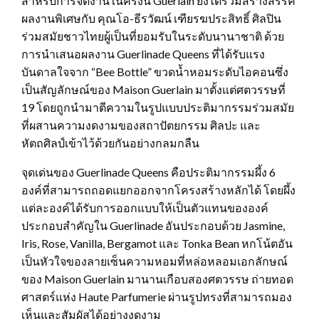
สำหรับการจัดงานในครั้งนี้ Guerlain ยังได้ร่วมสร้างสรรค์
ผลงานพิเศษกับ คุณโอ-ธีรวัฒน์ เฑียรฆประสิทธิ์ ศิลปิน
ร่วมสมัยชาวไทยผู้เป็นที่ยอมรับในระดับนานาชาติ ด้วย
การนำเสนอผลงาน Guerlinade Queens ที่ได้รับแรง
บันดาลใจจาก “Bee Bottle” ขวดน้ำหอมระดับไอคอนซึ่ง
เป็นสัญลักษณ์ของ Maison Guerlain มาตั้งแต่ศตวรรษที่
19 โดยถูกนำมาตีความในรูปแบบประติมากรรมร่วมสมัย
ที่ผสานความงดงามของสถาปัตยกรรม ศิลปะ และ
หัตถศิลป์เข้าไว้ด้วยกันอย่างกลมกลืน
จุดเด่นของ Guerlinade Queens คือประติมากรรมผึ้ง 6
องค์ที่สามารถถอดแยกออกจากโครงสร้างหลักได้ โดยผึ้ง
แต่ละองค์ได้รับการออกแบบให้เป็นตัวแทนขององค์
ประกอบสำคัญใน Guerlinade อันประกอบด้วย Jasmine,
Iris, Rose, Vanilla, Bergamot และ Tonka Bean หกโน้ตอัน
เป็นหัวใจของลายเซ็นความหอมที่หล่อหลอมเอกลักษณ์
ของ Maison Guerlain มานานเกือบสองศตวรรษ ถ่ายทอด
ศาสตร์แห่ง Haute Parfumerie ผ่านรูปทรงที่สามารถมอง
เห็นและสัมผัสได้อย่างงดงาม