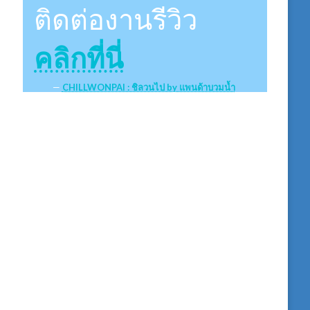
ติดต่องานรีวิว
คลิกที่นี่
CHILLWONPAI : ชิลวนไป by แพนด้าบวมน้ำ