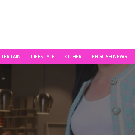
miss the world's movement.
NTERTAIN
LIFESTYLE
OTHER
ENGLISH NEWS