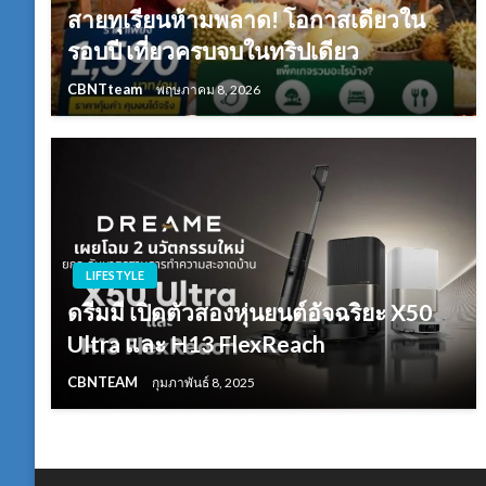
สายทุเรียนห้ามพลาด! โอกาสเดียวใน
รอบปี เที่ยวครบจบในทริปเดียว
CBNTteam
พฤษภาคม 8, 2026
LIFESTYLE
ดรีมมี เปิดตัวสองหุ่นยนต์อัจฉริยะ X50
Ultra และ H13 FlexReach
CBNTEAM
กุมภาพันธ์ 8, 2025