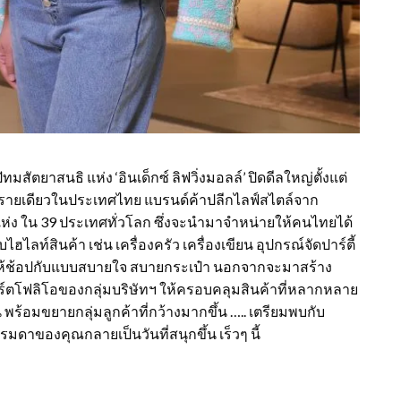
สัตยาสนธิ แห่ง ‘อินเด็กซ์ ลิฟวิ่งมอลล์’ ปิดดีลใหญ่ตั้งแต่
เป็นรายเดียวในประเทศไทย แบรนด์ค้าปลีกไลฟ์สไตล์จาก
 แห่ง ใน 39 ประเทศทั่วโลก ซึ่งจะนำมาจำหน่ายให้คนไทยได้
ฮไลท์สินค้า เช่น เครื่องครัว เครื่องเขียน อุปกรณ์จัดปาร์ตี้
ดีให้ช้อปกับแบบสบายใจ สบายกระเป๋า นอกจากจะมาสร้าง
ร์ตโฟลิโอของกลุ่มบริษัทฯ ให้ครอบคลุมสินค้าที่หลากหลาย
พร้อมขยายกลุ่มลูกค้าที่กว้างมากขึ้น ….. เตรียมพบกับ
รมดาของคุณกลายเป็นวันที่สนุกขึ้น เร็วๆ นี้