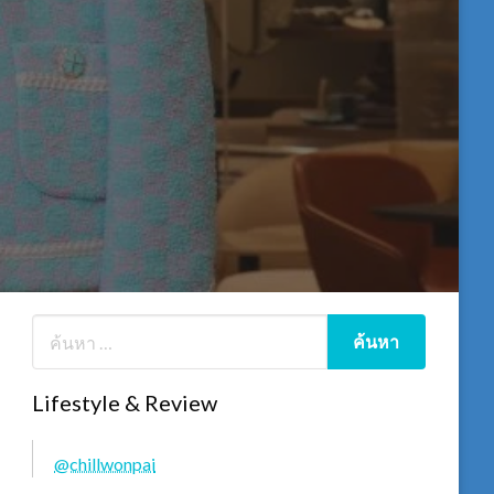
Lifestyle & Review
@chillwonpai