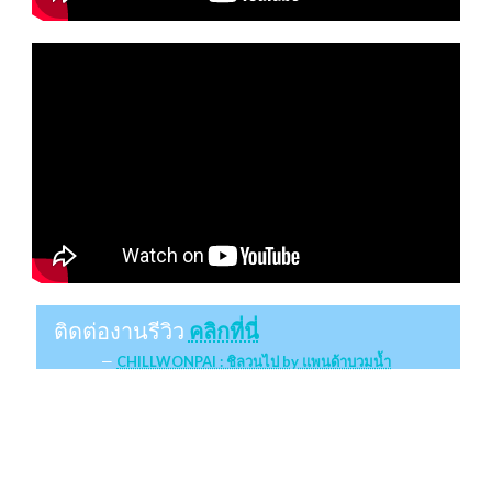
ติดต่องานรีวิว
คลิกที่นี่
CHILLWONPAI : ชิลวนไป by แพนด้าบวมน้ำ