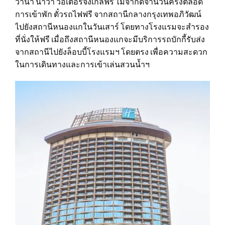
วานา นาวา วอเตอร์จังเกิ้ลฟรี ไม่จำกัดจำนวนครั้งตลอด
การเข้าพัก ตั๋วรถไฟฟรี จากสถานีกลางกรุงเทพอภิวัฒน์
ไปยังสถานีหนองแกในวันเสาร์ โดยทางโรงแรมจะสำรอง
ที่นั่งให้ฟรี เมื่อถึงสถานีหนองแกจะมีบริการรถบักกี้รับส่ง
จากสถานีไปยังล็อบบี้โรงแรมฯ โดยตรง เพื่อความสะดวก
ในการเดินทางและการเข้าเล่นสวนน้ำฯ