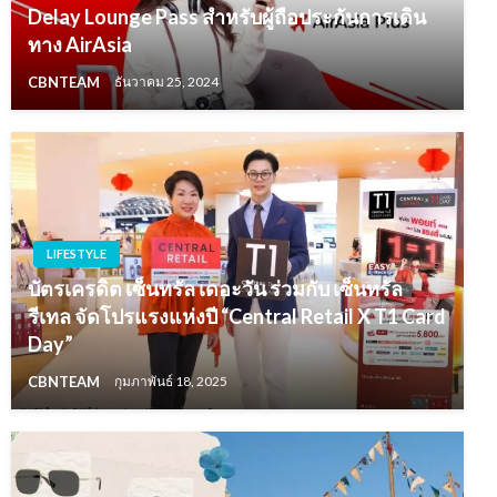
Delay Lounge Pass สำหรับผู้ถือประกันการเดิน
ทาง AirAsia
CBNTEAM
ธันวาคม 25, 2024
LIFESTYLE
บัตรเครดิต เซ็นทรัล เดอะวัน ร่วมกับ เซ็นทรัล
รีเทล จัดโปรแรงแห่งปี “Central Retail X T1 Card
Day”
CBNTEAM
กุมภาพันธ์ 18, 2025