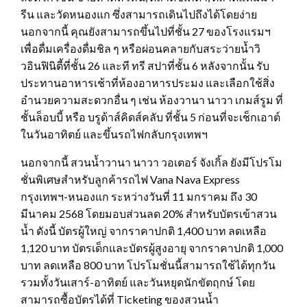
รีน และวัดหนองแก ซึ่งสามารถเดินไปถึงได้โดยง่าย
นอกจากนี้ คุณยังสามารถขึ้นไปที่ชั้น 27 ของโรงแรมฯ
เพื่อดื่มเครื่องดื่มชิล ๆ หรือผ่อนคลายกับสระว่ายน้ำวิ
วอินฟินิตี้ที่ชั้น 26 และที ทรี สปาที่ชั้น 6 หลังจากนั้น รับ
ประทานอาหารเช้าที่ห้องอาหารประมง และเลือกใช้สิ่ง
อำนวยความสะดวกอื่น ๆ เช่น ห้องวานา นาวา เกมส์รูม ที่
ชั้นล็อบบี้ หรือ บรูด้าส์คิดส์คลับ ที่ชั้น 5 ก่อนที่จะเช็กเอาต์
ในวันอาทิตย์ และขึ้นรถไฟกลับกรุงเทพฯ
นอกจากนี้ สวนน้ำวานา นาวา วอเตอร์ จังเกิ้ล ยังมีโปรโม
ชั่นพิเศษสำหรับลูกค้ารถไฟ Vana Nava Express
กรุงเทพฯ-หนองแก ระหว่างวันที่ 11 มกราคม ถึง 30
มีนาคม 2568 โดยมอบส่วนลด 20% สำหรับบัตรเข้าสวน
น้ำ ดังนี้ บัตรผู้ใหญ่ จากราคาปกติ 1,400 บาท ลดเหลือ
1,120 บาท บัตรเด็กและบัตรผู้สูงอายุ จากราคาปกติ 1,000
บาท ลดเหลือ 800 บาท โปรโมชั่นนี้สามารถใช้ได้ทุกวัน
รวมทั้งวันเสาร์-อาทิตย์ และวันหยุดนักขัตฤกษ์ โดย
สามารถซื้อบัตรได้ที่ Ticketing ของสวนน้ำ