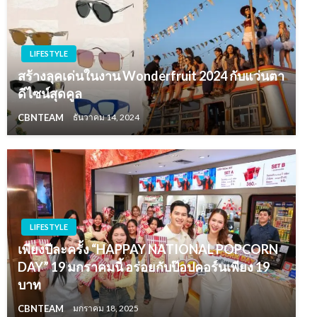
LIFESTYLE
สร้างลุคเด่นในงาน Wonderfruit 2024 กับแว่นตา
ดีไซน์สุดคูล
CBNTEAM
ธันวาคม 14, 2024
LIFESTYLE
เพียงปีละครั้ง “HAPPAY NATIONAL POPCORN
DAY” 19 มกราคมนี้ อร่อยกับป๊อปคอร์นเพียง 19
บาท
CBNTEAM
มกราคม 18, 2025