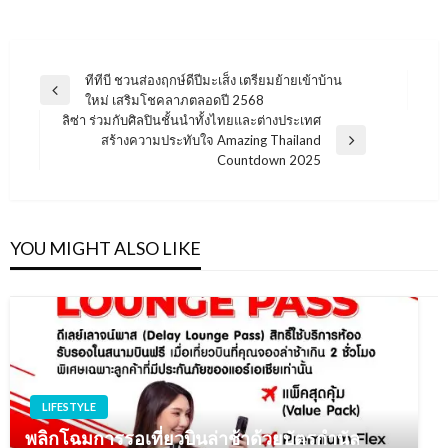
แนะแนว
ทีทีบี ชวนส่องฤกษ์ดีปีมะเส็ง เตรียมย้ายเข้าบ้าน
Previous
ใหม่ เสริมโชคลาภตลอดปี 2568
เรื่อง
Post
ลิซ่า ร่วมกับศิลปินชั้นนำทั้งไทยและต่างประเทศ
สร้างความประทับใจ Amazing Thailand
Next
Countdown 2025
Post
YOU MIGHT ALSO LIKE
LIFESTYLE
พลิกโฉมการรอเที่ยวบินล่าช้าด้วยบัตรกำนัล