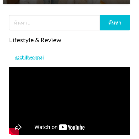
Lifestyle & Review
@chillwonpai