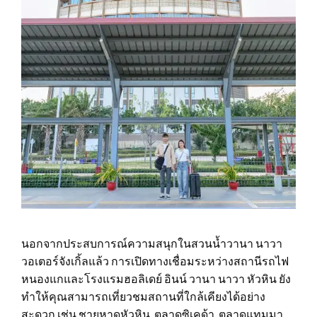
นอกจากประสบการณ์ความสนุกในสวนน้ำวานา นาวา
วอเตอร์จังเกิ้ลแล้ว การเปิดทางเชื่อมระหว่างสถานีรถไฟ
หนองแกและโรงแรมฮอลิเดย์ อินน์ วานา นาวา หัวหิน ยัง
ทำให้คุณสามารถเที่ยวชมสถานที่ใกล้เคียงได้อย่าง
สะดวก เช่น ชายหาดหัวหิน, ตลาดซิเคด้า, ตลาดแทมมา