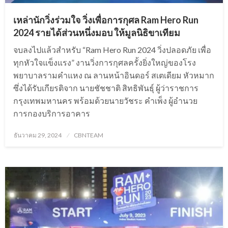
เหล่านักวิ่งร่วมใจ วิ่งเพื่อการกุศล Ram Hero Run
2024 รายได้ส่วนหนึ่งมอบ ให้มูลนิธิขาเทียม
จบลงไปแล้วสำหรับ “Ram Hero Run 2024 วิ่งปลอดภัย เพื่อ
ทุกหัวใจแข็งแรง” งานวิ่งการกุศลครั้งยิ่งใหญ่ของโรง
พยาบาลรามคำแหง ณ ลานหน้าอินดอร์ สเตเดียม หัวหมาก
ซึ่งได้รับเกียรติจาก นายชัชชาติ สิทธิพันธุ์ ผู้ว่าราชการ
กรุงเทพมหานคร พร้อมด้วยนายวัชระ คำเพ็ง ผู้อำนวย
การกองบริการอาคาร
Posted
ธันวาคม 29, 2024
CBNTEAM
on