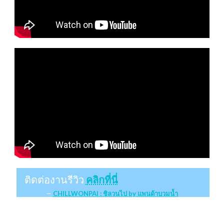
ติดต่องานรีวิว
คลิกที่นี่
CHILLWONPAI : ชิลวนไป by แพนด้าบวมน้ำ