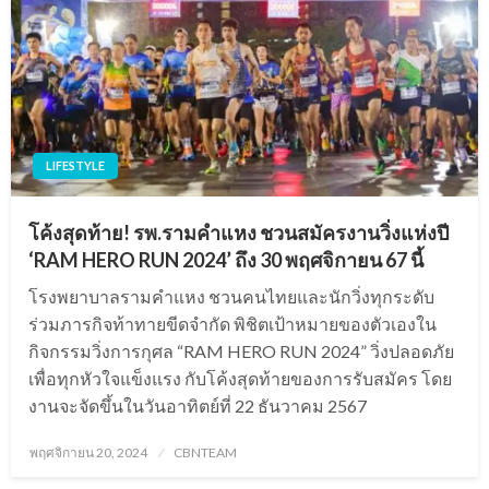
LIFESTYLE
โค้งสุดท้าย! รพ.รามคำแหง ชวนสมัครงานวิ่งแห่งปี
‘RAM HERO RUN 2024’ ถึง 30 พฤศจิกายน 67 นี้
โรงพยาบาลรามคำแหง ชวนคนไทยและนักวิ่งทุกระดับ
ร่วมภารกิจท้าทายขีดจำกัด พิชิตเป้าหมายของตัวเองใน
กิจกรรมวิ่งการกุศล “RAM HERO RUN 2024” วิ่งปลอดภัย
เพื่อทุกหัวใจแข็งแรง กับโค้งสุดท้ายของการรับสมัคร โดย
งานจะจัดขึ้นในวันอาทิตย์ที่ 22 ธันวาคม 2567
Posted
พฤศจิกายน 20, 2024
CBNTEAM
on