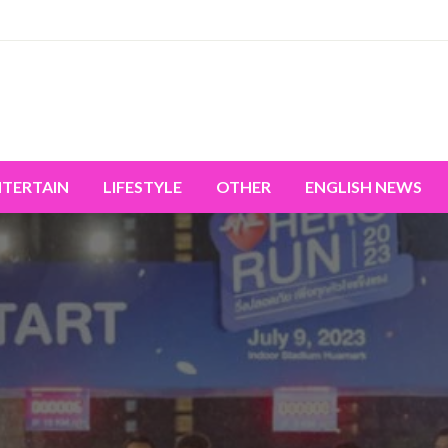
miss the world's movement.
NTERTAIN
LIFESTYLE
OTHER
ENGLISH NEWS