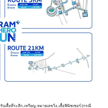
บเสื้อที่ระลึก, เหรียญ, หมายเลขวิ่ง, เสื้อฟินิชเชอร์ (กรณี