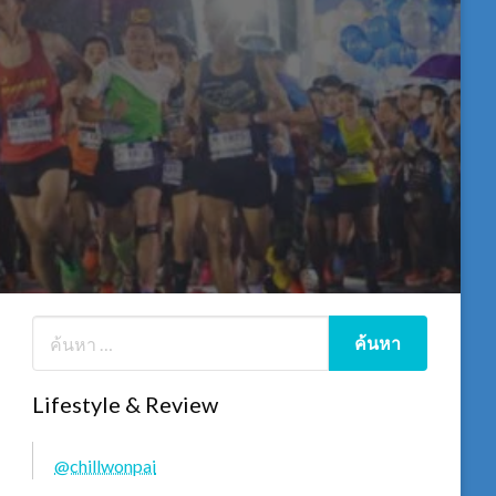
Lifestyle & Review
@chillwonpai