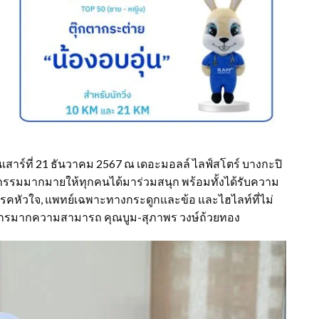
สาร์ที่ 21 ธันวาคม 2567 ณ เดอะมอลล์ ไลฟ์สโตร์ บางกะปิ
กรรมมากมายให้ทุกคนได้มาร่วมสนุก พร้อมทั้งได้รับความ
รคหัวใจ, แพทย์เฉพาะทางกระดูกและข้อ และไฮไลท์ที่ไม่
ิธีกรมากความสามารถ คุณบูม-สุภาพร วงษ์ถ้วยทอง