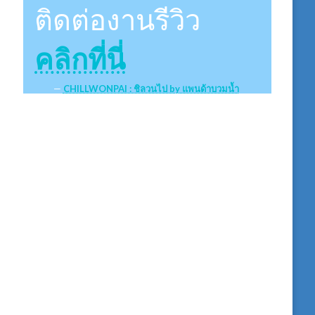
ติดต่องานรีวิว
คลิกที่นี่
CHILLWONPAI : ชิลวนไป by แพนด้าบวมน้ำ