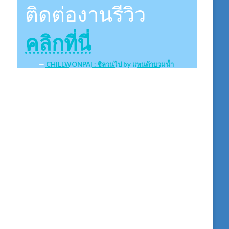
ติดต่องานรีวิว
คลิกที่นี่
CHILLWONPAI : ชิลวนไป by แพนด้าบวมน้ำ