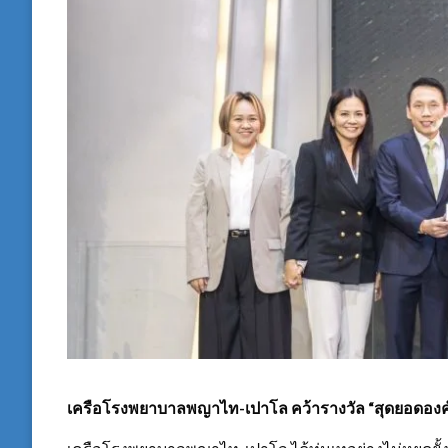
เครือโรงพยาบาลพญาไท-เปาโล
คว้ารางวัล “สุดยอดอง