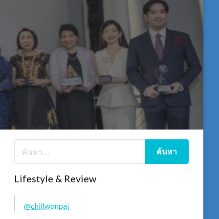
Lifestyle & Review
@chillwonpai