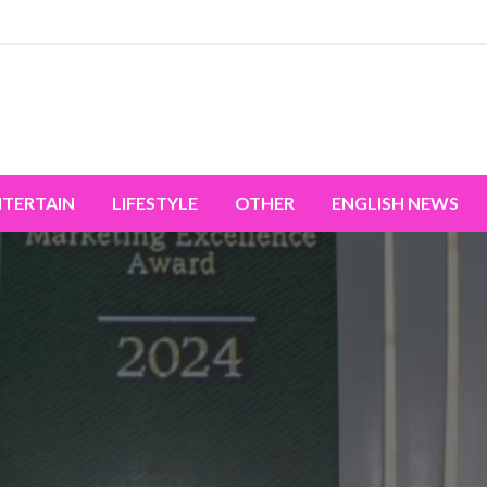
miss the world's movement.
NTERTAIN
LIFESTYLE
OTHER
ENGLISH NEWS