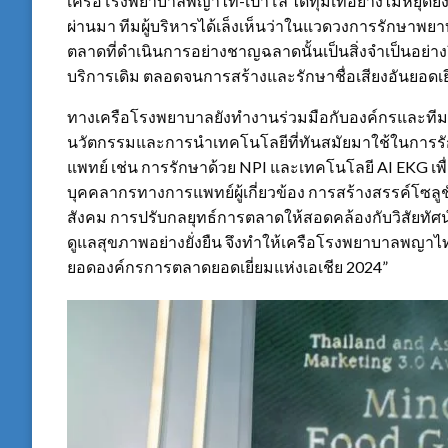
เครือโรงพยาบาลพญาไท-เปาโล ได้ทุ่มเทอย่างไม่หยุดยั
ผ่านมา ทีมผู้บริหารได้เล็งเห็นว่าในแวดวงการรักษาพยา
ตลาดที่ดำเนินการอย่างชาญฉลาดนั้นเป็นสิ่งจำเป็นอย่างย
บริการเดิม ตลอดจนการสร้างและรักษาชื่อเสียงอันยอดเ
ทางเครือโรงพยาบาลยังทำงานร่วมมือกับองค์กรและทีมแพท
นวัตกรรมและการนำเทคโนโลยีที่ทันสมัยมาใช้ในการร
แพทย์ เช่น การรักษาด้วย NPI และเทคโนโลยี AI EKG เ
บุคคลากรทางการแพทย์ผู้เกี่ยวข้อง การสร้างสรรค์โซลูชั
สังคม การปรับกลยุทธ์การตลาดให้สอดคล้องกับวิสัยทัศ
ดูแลสุขภาพอย่างยั่งยืน จึงทำให้เครือโรงพยาบาลพญาไท-
ยอดองค์กรการตลาดยอดเยี่ยมแห่งเอเชีย 2024”