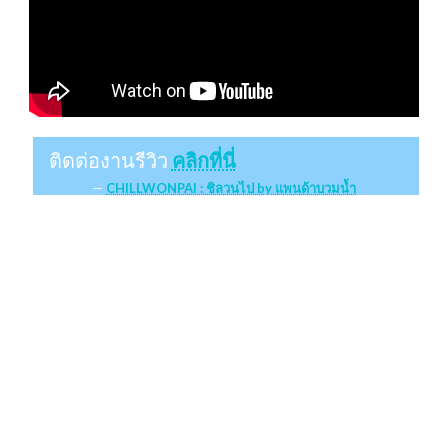
ติดต่องานรีวิว
คลิกที่นี่
CHILLWONPAI : ชิลวนไป by แพนด้าบวมน้ำ