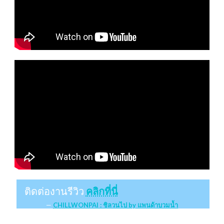
ติดต่องานรีวิว
คลิกที่นี่
CHILLWONPAI : ชิลวนไป by แพนด้าบวมน้ำ