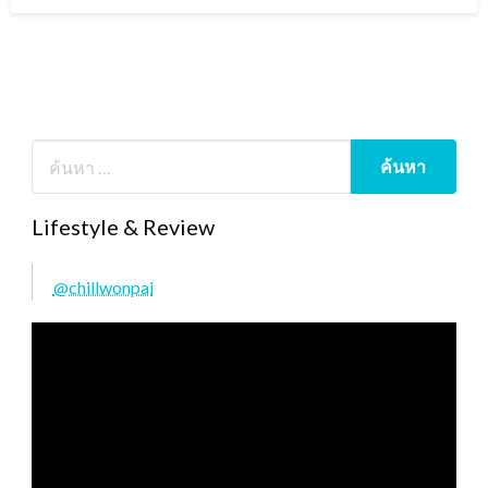
on
Lifestyle & Review
@chillwonpai