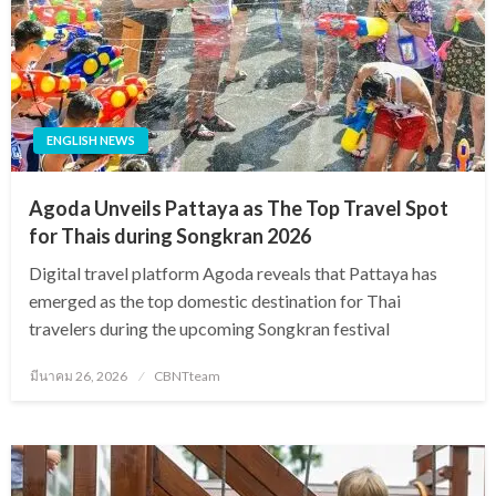
ENGLISH NEWS
Agoda Unveils Pattaya as The Top Travel Spot
for Thais during Songkran 2026
Digital travel platform Agoda reveals that Pattaya has
emerged as the top domestic destination for Thai
travelers during the upcoming Songkran festival
Posted
มีนาคม 26, 2026
CBNTteam
on