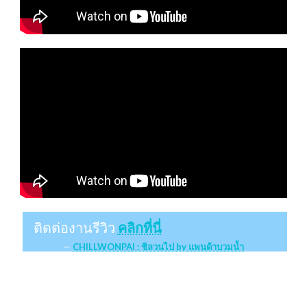
ติดต่องานรีวิว
คลิกที่นี่
CHILLWONPAI : ชิลวนไป by แพนด้าบวมน้ำ