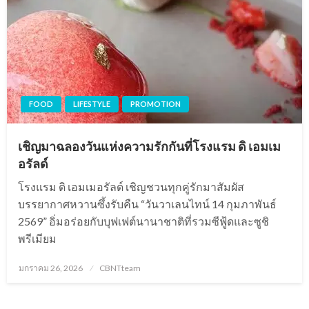
FOOD
LIFESTYLE
PROMOTION
เชิญมาฉลองวันแห่งความรักกันที่โรงแรม ดิ เอมเม
อรัลด์
โรงแรม ดิ เอมเมอรัลด์ เชิญชวนทุกคู่รักมาสัมผัส
บรรยากาศหวานซึ้งรับคืน “วันวาเลนไทน์ 14 กุมภาพันธ์
2569” อิ่มอร่อยกับบุฟเฟต์นานาชาติที่รวมซีฟู้ดและซูชิ
พรีเมียม
Posted
มกราคม 26, 2026
CBNTteam
on