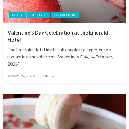
FOOD
LIFESTYLE
PROMOTION
Valentine’s Day Celebration at the Emerald
Hotel
The Emerald Hotel invites all couples to experience a
romantic atmosphere on “Valentine’s Day, 14 February
2026”
Posted
มกราคม 26, 2026
CBNTteam
on