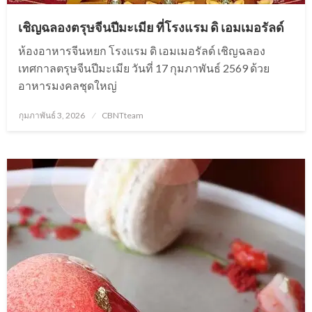
เชิญฉลองตรุษจีนปีมะเมีย ที่โรงแรม ดิ เอมเมอรัลด์
ห้องอาหารจีนหยก โรงแรม ดิ เอมเมอรัลด์ เชิญฉลอง
เทศกาลตรุษจีนปีมะเมีย วันที่ 17 กุมภาพันธ์ 2569 ด้วย
อาหารมงคลชุดใหญ่
Posted
กุมภาพันธ์ 3, 2026
CBNTteam
on