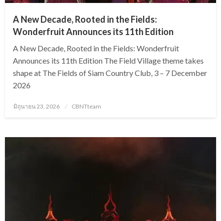
A New Decade, Rooted in the Fields:
Wonderfruit Announces its 11th Edition
A New Decade, Rooted in the Fields: Wonderfruit
Announces its 11th Edition The Field Village theme takes
shape at The Fields of Siam Country Club, 3 – 7 December
2026
Posted
มิถุนายน 23, 2026
CBNTteam
on