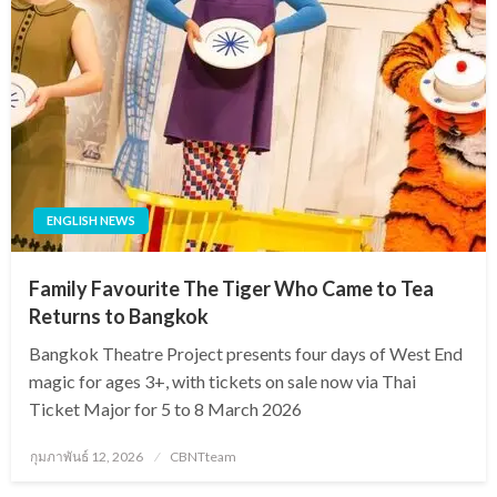
ENGLISH NEWS
Family Favourite The Tiger Who Came to Tea
Returns to Bangkok
Bangkok Theatre Project presents four days of West End
magic for ages 3+, with tickets on sale now via Thai
Ticket Major for 5 to 8 March 2026
Posted
กุมภาพันธ์ 12, 2026
CBNTteam
on