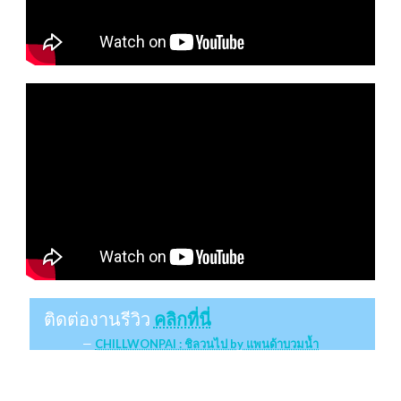
ติดต่องานรีวิว
คลิกที่นี่
CHILLWONPAI : ชิลวนไป by แพนด้าบวมน้ำ