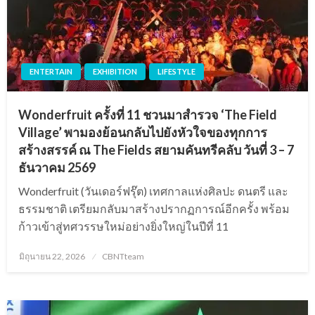
ENTERTAIN
EXHIBITION
LIFESTYLE
Wonderfruit ครั้งที่ 11 ชวนมาสำรวจ ‘The Field
Village’ พามองย้อนกลับไปยังหัวใจของทุกการ
สร้างสรรค์ ณ The Fields สยามคันทรีคลับ วันที่ 3 – 7
ธันวาคม 2569
Wonderfruit (วันเดอร์ฟรุ๊ต) เทศกาลแห่งศิลปะ ดนตรี และ
ธรรมชาติ เตรียมกลับมาสร้างปรากฏการณ์อีกครั้ง พร้อม
ก้าวเข้าสู่ทศวรรษใหม่อย่างยิ่งใหญ่ในปีที่ 11
Posted
มิถุนายน 22, 2026
CBNTteam
on