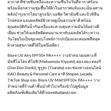
อากาศ ที่ช่วยซับเหงื่อและความชื้นในวันที่อากาศร้อน
พร้อมล็อกความชุ่มชื้นให้ผิวในอากาศแห้งและเย็น ผสาน
พลังบำรุงจากไฮยาลูรอนิก แอซิด วิตามินซี และบิวทิลีน
ไกลคอล มอบผลลัพธ์ผิวสวยดูเป็นธรรมชาติ พร้อม
คุณสมบัติกันน้ำกันเหงื่อและควบคุมความมันได้อย่างดี
เยี่ยม ช่วยให้เมคอัพติดทนนาน ทาทับเมคอัพได้ระหว่าง
วันโดยไม่เป็นขุย ตอบโจทย์การปกป้องและคอมพลีทลุค
ผิวสวยสุขภาพดีได้ในหนึ่งเดียว
Biore UV Airy SPF50+ PA++++ วางจำหน่ายเฉพาะที่
มัทสึโมโตะ คิโยชิ (Matsumoto Kiyoshi), ดอง ดอง ดองกิ
(Don Don Donki), ซูรูฮะ (Tsuruha) และช่องทางออนไลน์
KAO Beauty & Personal Care อาทิ Shopee, Lazada,
TikTok Shop และ Biore UV Mild SPF50+ PA++++ วาง
จำหน่ายที่ร้านค้าชั้นนำทั่วไป หรือเข้าไปดูข้อมูล
ผลิตภัณฑ์เพิ่มเติมได้ที่ biorethailand.com