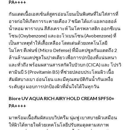
PA++++
กันแดดเนื้อเอสเซ้นส์สูตรอ่อนโยนเป็นพิเศษที่ไม่ใส่สารที่
อาจก่อให้เกิดการระคายเคือง 7 ชนิด ได้แก่ แอลกอฮอล์
น้ำหอม พาราเบน สีสังเคราะห์ ไมโครพลาสติก ออกซีเบน
โซน (Oxybenzone) และอะโวเบนโซน (Avobenzone) ที่
เป็นสาเหตุทำให้เสื้อเหลือง โดดเด่นด้วยเทคโนโลยี
ไมโคร ดีเฟนซ์ (Micro Defense) ที่มีแคปซูลกันแดดถึง 2
ล้านล้านแคปซูลในปาดเดียว เพื่อการปกป้องที่แน่นหนา
และทั่วถึง พร้อมผสานสารสกัดใบบัวบก (CICA) และ โปรวิ
ตามินบี 5 (Provitamin B5) ที่ช่วยปลอบประโลมผิว เนื้อ
สัมผัสบางเบา อ่อนโยน และมีคุณสมบัติกันน้ำกันเหงื่อ
ระดับสูง มอบการปกป้องผิวที่มั่นใจได้ในทุกวัน
Biore UV AQUA RICH AIRY HOLD CREAM SPF50+
PA++++
มาพร้อมเนื้อสัมผัสแบบวิปครีม นุ่มฟู เบาสบายผิวเสมือน
ให้ผิวได้หายใจด้วยเทคโนโลยีปรับสมดุลตามสภาพ