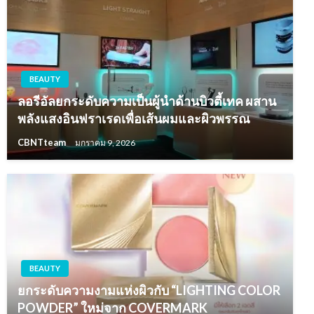
BEAUTY
ลอรีอัลยกระดับความเป็นผู้นำด้านบิวตี้เทค ผสาน
พลังแสงอินฟราเรดเพื่อเส้นผมและผิวพรรณ
CBNTteam
มกราคม 9, 2026
BEAUTY
ยกระดับความงามแห่งผิวกับ “LIGHTING COLOR
POWDER” ใหม่จาก COVERMARK