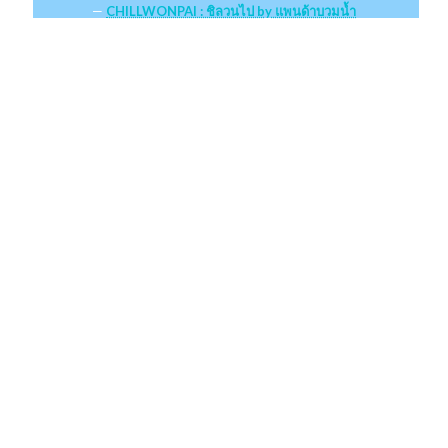
CHILLWONPAI : ชิลวนไป by แพนด้าบวมน้ำ