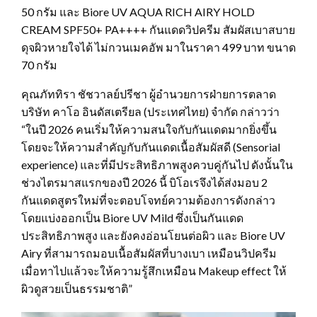
50 กรัม และ Biore UV AQUA RICH AIRY HOLD
CREAM SPF50+ PA++++ กันแดดวิปครีม สัมผัสเบาสบาย
ดุจผิวหายใจได้ ไม่กวนเมคอัพ มาในราคา 499 บาท ขนาด
70 กรัม
คุณภัททิรา ชัชวาลย์ปรีชา ผู้อำนวยการฝ่ายการตลาด
บริษัท คาโอ อินดัสเตรียล (ประเทศไทย) จำกัด กล่าวว่า
“ในปี 2026 คนเริ่มให้ความสนใจกับกันแดดมากยิ่งขึ้น
โดยจะให้ความสำคัญกับกันแดดเนื้อสัมผัสดี (Sensorial
experience) และที่มีประสิทธิภาพสูงควบคู่กันไป ดังนั้นใน
ช่วงไตรมาสแรกของปี 2026 นี้ บิโอเรจึงได้ส่งมอบ 2
กันแดดสูตรใหม่ที่จะตอบโจทย์ความต้องการดังกล่าว
โดยแบ่งออกเป็น Biore UV Mild ซึ่งเป็นกันแดด
ประสิทธิภาพสูง และยังคงอ่อนโยนต่อผิว และ Biore UV
Airy ที่สามารถมอบเนื้อสัมผัสที่บางเบา เหมือนวิปครีม
เมื่อทาไปแล้วจะให้ความรู้สึกเหมือน Makeup effect ให้
ผิวดูสวยเป็นธรรมชาติ”