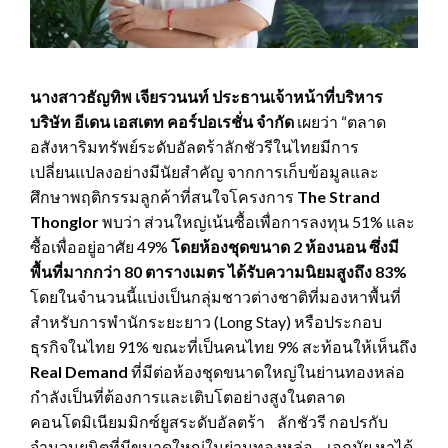
นางสาวธัญทิพ เจียรวนนท์ ประธานเจ้าหน้าที่บริหาร
บริษัท อีเดน เอสเตท คอร์ปอเรชั่น จํากัด
เผยว่า “ตลาด
อสังหาริมทรัพย์ระดับอัลตร้าลักชัวรีในไทยมีการ
เปลี่ยนแปลงอย่างมีนัยสำคัญ จากการเก็บข้อมูลและ
ศึกษาพฤติกรรมลูกค้าที่สนใจโครงการ
The Strand
Thonglor
พบว่า ส่วนใหญ่เน้นซื้อเพื่อการลงทุน 51% และ
ซื้อเพื่ออยู่อาศัย 49%
โดยห้องชุดขนาด
2
ห้องนอน ซึ่งมี
พื้นที่มากกว่า
80
ตารางเมตร ได้รับความนิยมสูงถึง
83%
โดยในจำนวนนี้แบ่งเป็นกลุ่มชาวต่างชาติที่มองหาพื้นที่
สำหรับการพำนักระยะยาว (Long Stay) หรือประกอบ
ธุรกิจในไทย 91% ขณะที่เป็นคนไทย 9% สะท้อนให้เห็นถึง
Real Demand
ที่มีต่อห้องชุดขนาดใหญ่ในย่านทองหล่อ
กำลังเป็นที่ต้องการและเติบโตอย่างสูงในตลาด
คอนโดมิเนียมมิกซ์ยูสระดับอัลตร้า ลักชัวรี กอปรกับ
จำนวนยูนิตที่มีขนาดใหญ่ในย่านทองหล่อ – เอกมัย หาได้