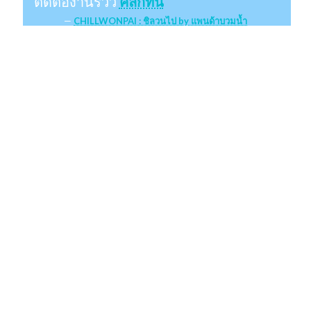
ติดต่องานรีวิว
คลิกที่นี่
CHILLWONPAI : ชิลวนไป by แพนด้าบวมน้ำ