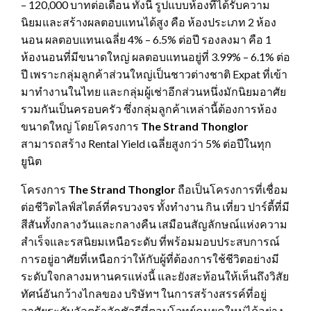
– 120,000 บาทต่อเดือน ทั้งนี้ รูปแบบห้องที่ได้รับความ
นิยมและสร้างผลตอบแทนได้สูง คือ ห้องประเภท 2 ห้อง
นอน ผลตอบแทนเฉลี่ย 4% – 6.5% ต่อปี รองลงมา คือ 1
ห้องนอนที่มีขนาดใหญ่ ผลตอบแทนอยู่ที่ 3.99% – 6.1% ต่อ
ปี เพราะกลุ่มลูกค้าส่วนใหญ่เป็นชาวต่างชาติ Expat ที่เข้า
มาทำงานในไทย และกลุ่มผู้เช่าอีกส่วนหนึ่งมักนิยมอาศัย
รวมกันเป็นครอบครัว ซึ่งกลุ่มลูกค้าเหล่านี้ต้องการห้อง
ขนาดใหญ่ โดยโครงการ
The Strand Thonglor
สามารถสร้าง Rental Yield เฉลี่ยสูงกว่า 5% ต่อปีในทุก
ยูนิต
โครงการ
The Strand Thonglor
ถือเป็นโครงการที่เชื่อม
ต่อชีวิตไลฟ์สไตล์ที่ครบวงจร ทั้งทำงาน กิน เที่ยว ปาร์ตี้ที่มี
สีสันทั้งกลางวันและกลางคืน เสมือนสัญลักษณ์แห่งความ
สำเร็จและรสนิยมเหนือระดับ ที่พร้อมมอบประสบการณ์
การอยู่อาศัยที่เหนือกว่าให้กับผู้ที่ต้องการใช้ชีวิตอย่างมี
ระดับใจกลางมหานครแห่งนี้ และยังสะท้อนให้เห็นถึงวิสัย
ทัศน์อันกว้างไกลของ บริษัทฯ ในการสร้างสรรค์ที่อยู่
อาศัยระดับอัลตร้าลักชัวรีที่ตอบโจทย์คนยุคใหม่ได้อย่าง