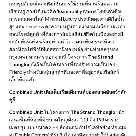
แห่งรูปลักษณ์และฟังก์ชันการใช้งานที่มาพร้อมความ
เรียบหรู ภายใต้แนวคิด
‘Essentially More’
โดดเด่นด้วย
การตกแต่งสไตล์ Minimal Luxury ประณีตดุจงานฝีมือชั้น
สูง และ Timeless คงความหรูหรา สง่างามเหนือกาลเวลา
ตอบโจทย์ลูกค้าที่ต้องการสัมผัสสีสันชีวิตในเมืองอย่างมี
ระดับที่แท้จริง พร้อมทำเลที่โดดเด่น เพียง 5 นาทีจาก
สถานีรถไฟฟ้าบีทีเอสสถานีทองหล่อ ย่านทำเลหรูของ
กรุงเทพมหานคร นอกจากนี้ โครงการ
The Strand
Thonglor
ยังถือเป็นโครงการที่รองรับความเป็น Pet-
Friendly สำหรับกลุ่มลูกค้าที่มองหาที่อยู่อาศัยเพื่อสัตว์
เลี้ยงที่คุณรัก
Combined Unit เติมเต็มเรียลดีมานด์ของตลาดอัลตร้าลัก
ชูรี
Combined
Unit
ในโครงการ
The Strand Thonglor
นำ
เสนอพื้นที่ห้องที่มีขนาดใหญ่ตั้งแต่ 111 ถึง 198 ตาราง
เมตร รูปแบบขนาด 2 – 4 ห้องนอน กับไฮไลท์อย่าง ห้องมุม
คู่ (Double Corners) ที่รับวิวได้สองทิศทาง ทำให้ผู้อยู่อาศัย