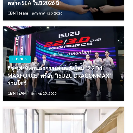
ตลาด SEA ในปี 2026 นี้!
CBNTteam
พฤษภาคม 20, 2026
BUSINESS
อีซูซุ ส่งทัพยนตรกรรมขุมพลังใหม่ “2.2 Ddi
MAXFORCE” พร้อม “ISUZU DRAGONMAX”
ร่วมโชว์
CBNTEAM
มีนาคม 25, 2025