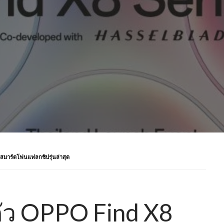
สมาร์ตโฟนแฟลกชิปรุ่นล่าสุด
ัว OPPO Find X8