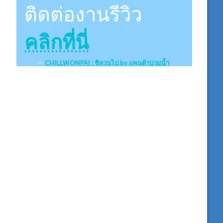
ติดต่องานรีวิว
คลิกที่นี่
CHILLWONPAI : ชิลวนไป by แพนด้าบวมน้ำ