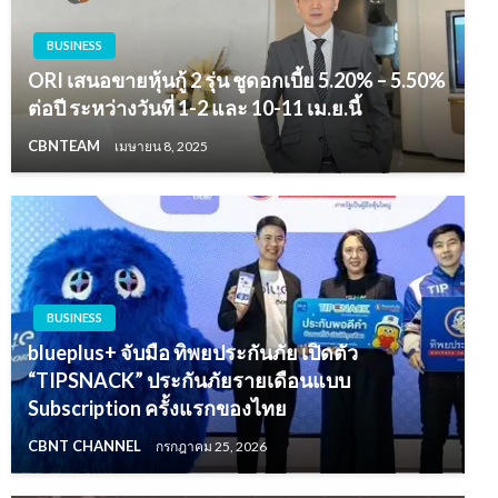
BUSINESS
ORI เสนอขายหุ้นกู้ 2 รุ่น ชูดอกเบี้ย 5.20% – 5.50%
ต่อปี ระหว่างวันที่ 1-2 และ 10-11 เม.ย.นี้
CBNTEAM
เมษายน 8, 2025
BUSINESS
blueplus+ จับมือ ทิพยประกันภัย เปิดตัว
“TIPSNACK” ประกันภัยรายเดือนแบบ
Subscription ครั้งแรกของไทย
CBNT CHANNEL
กรกฎาคม 25, 2026