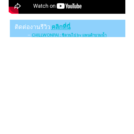
ติดต่องานรีวิว
คลิกที่นี่
CHILLWONPAI : ชิลวนไป by แพนด้าบวมน้ำ