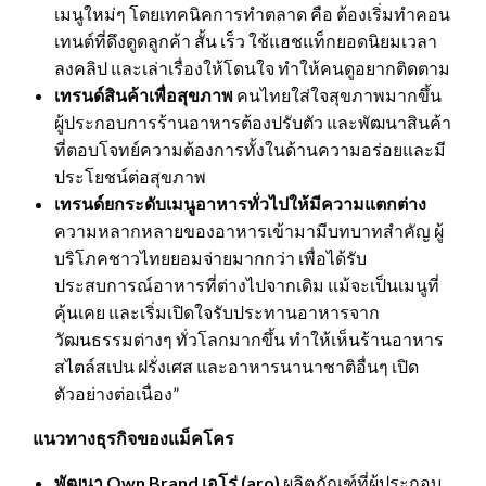
เมนูใหม่ๆ โดยเทคนิคการทำตลาด คือ ต้องเริ่มทำคอน
เทนต์ที่ดึงดูดลูกค้า สั้น เร็ว ใช้แฮชแท็กยอดนิยมเวลา
ลงคลิป และเล่าเรื่องให้โดนใจ ทำให้คนดูอยากติดตาม
เทรนด์สินค้าเพื่อสุขภาพ
คนไทยใส่ใจสุขภาพมากขึ้น
ผู้ประกอบการร้านอาหารต้องปรับตัว และพัฒนาสินค้า
ที่ตอบโจทย์ความต้องการทั้งในด้านความอร่อยและมี
ประโยชน์ต่อสุขภาพ
เทรนด์ยกระดับเมนูอาหารทั่วไปให้มีความแตกต่าง
ความหลากหลายของอาหารเข้ามามีบทบาทสำคัญ ผู้
บริโภคชาวไทยยอมจ่ายมากกว่า เพื่อได้รับ
ประสบการณ์อาหารที่ต่างไปจากเดิม แม้จะเป็นเมนูที่
คุ้นเคย และเริ่มเปิดใจรับประทานอาหารจาก
วัฒนธรรมต่างๆ ทั่วโลกมากขึ้น ทำให้เห็นร้านอาหาร
สไตล์สเปน ฝรั่งเศส และอาหารนานาชาติอื่นๆ เปิด
ตัวอย่างต่อเนื่อง”
แนวทางธุรกิจของแม็คโคร
พัฒนา
Own Brand เอโร่ (
aro)
ผลิตภัณฑ์ที่ผู้ประกอบ