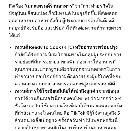
ถึงเรื่อง
“เมกะเทรนด์ร้านอาหาร”
ว่า “การทำธุรกิจใน
ปัจจุบันเปลี่ยนแปลงเร็วมีเทรนด์ใหม่ๆ เกิดขึ้น ที่ส่งผลต่อ
อุตสาหกรรมอาหาร ดังนั้น ผู้ประกอบการจำเป็นต้องมี
กลยุทธ์ที่จะรับมือ และปรับตัวให้ทันต่อความท้าทายต่างๆ
ได้แก่
เทรนด์
Ready to Cook (RTC) หรืออาหารพร้อมปรุง
กำลังได้รับความนิยม โดยเฉพาะในกลุ่มผู้ประกอบการ
รายย่อยที่มีการขยายสาขาเพิ่ม ต้องการให้อาหารมี
คุณภาพและมาตรฐานเดียวกันทุกจาน ลดเวลาในการ
ทำอาหาร ตอบโจทย์ความต้องการของผู้บริโภคที่ชอบ
ความสะดวกสบาย อาหารคุณภาพสูง และรสชาติดี
เทรนด์การใช้โซเชียลมีเดียให้เข้าถึงลูกค้า
จากข้อมูล
การใช้งานอินเทอร์เน็ตของคนไทย พบว่า มากกว่า 3-4
ชั่วโมงต่อวัน ใช้เวลาบนโซเชียลมีเดีย และแพลตฟอร์ม
ที่กำลังมาแรงในคนไทย คือ TikTok มีผู้ใช้งานสูงถึง 5
ล้านคน เฉลี่ยเปิดดู 13 ครั้งต่อวัน ทำให้แพลตฟอร์มนี้
กลายเป็นช่องทางหลักในการค้นหาร้านอาหารและ