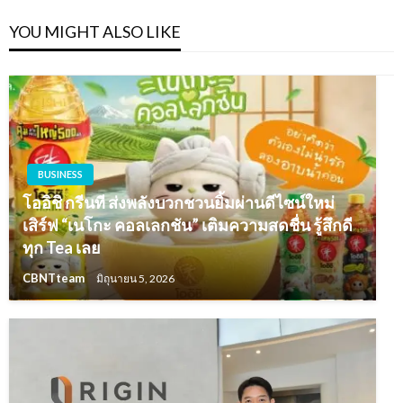
YOU MIGHT ALSO LIKE
BUSINESS
โออิชิ กรีนที ส่งพลังบวกชวนยิ้มผ่านดีไซน์ใหม่
เสิร์ฟ “เนโกะ คอลเลกชัน” เติมความสดชื่น รู้สึกดี
ทุก Tea เลย
CBNTteam
มิถุนายน 5, 2026