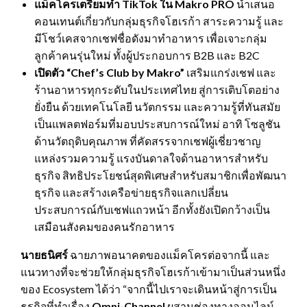
แม็คโครเตรียมทำ
TikTok
ใน
Makro PRO
นำเสนอ
คอนเทนต์เกี่ยวกับกลุ่มธุรกิจโฮเรก้า สาระความรู้ และ
มีโชว์เคสจากเชฟชื่อดังมาทำอาหาร เพื่อเจาะกลุ่ม
ลูกค้าคนรุ่นใหม่ ทั้งผู้ประกอบการ B2B และ B2C
เปิดตัว “
Chef’s Club by Makro”
เสริมแกร่งเชฟ และ
ร้านอาหารทุกระดับในประเทศไทย สู่การเติบโตอย่าง
ยั่งยืน ด้วยเทคโนโลยี นวัตกรรม และความรู้ที่ทันสมัย
เป็นแพลตฟอร์มที่มอบประสบการณ์ใหม่ อาทิ โซลูชัน
ด้านวัตถุดิบคุณภาพ ที่คัดสรรจากเชฟผู้เชี่ยวชาญ
แหล่งรวมความรู้ แรงบันดาลใจด้านอาหารสำหรับ
ธุรกิจ สิทธิประโยชน์สุดพิเศษสำหรับสมาชิกเพื่อพัฒนา
ธุรกิจ และสร้างเครือข่ายธุรกิจแลกเปลี่ยน
ประสบการณ์กับเชฟแถวหน้า อีกทั้งยังเปิดกว้างเป็น
เสมือนสังคมของคนรักอาหาร
นายธนิศร์
ฉายภาพอนาคตของแม็คโครต่อจากนี้ และ
แนวทางที่จะช่วยให้กลุ่มธุรกิจโฮเรก้าเข้ามาเป็นส่วนหนึ่ง
ของ Ecosystem ได้ว่า “จากนี้ไปเราจะเดินหน้าสู่การเป็น
ธุรกิจที่ทำเรื่อง
Omni-Channel
ผสานช่องทางออนไลน์