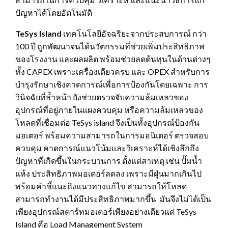
ปัญหาได้โดยอัตโนมัติ
TeSys Island
เทคโนโลยีอัจฉริยะจากประสบการณ์ กว่า
100 ปี ถูกพัฒนาจนได้นวัตกรรมที่ช่วยเพิ่มประสิทธิภาพ
ของโรงงาน และผลผลิต พร้อมช่วยลดต้นทุนในด้านต่างๆ
ทั้ง CAPEX เพราะเครื่องเดียวครบ และ OPEX สำหรับการ
บำรุงรักษาเชิงคาดการณ์เพื่อการป้องกันโดยเฉพาะ การ
วินิจฉัยที่ล้ำหน้า ยังช่วยตรวจจับความล้มเหลวของ
อุปกรณ์ที่อยู่ภายในแผงควบคุม หรือความล้มเหลวของ
โหลดที่เชื่อมต่อ TeSys island จึงเป็นทั้งอุปกรณ์ป้องกัน
มอเตอร์ พร้อมความสามารถในการมอนิเตอร์ ตรวจสอบ
ควบคุม คาดการณ์แนวโน้มและวิเคราะห์ได้เชิงลึกถึง
ปัญหาที่เกิดขึ้นในกระบวนการ ตั้งแต่สาเหตุ เช่น ปั๊มน้ำ
แห้ง ประสิทธิภาพมอเตอร์ลดลง เพราะมีฝุ่นมากเกินไป
พร้อมคำชี้แนะถึงแนวทางแก้ไข สามารถให้โหลด
สามารถทำงานได้มีประสิทธิภาพมากขึ้น มันจึงไม่ได้เป็น
เพียงอุปกรณ์สตาร์ทมอเตอร์เพียงอย่างเดียวแต่ TeSys
Island คือ Load Management System