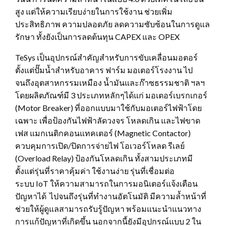
สูง แต่ให้ความเรียบง่ายในการใช้งาน ช่วยเพิ่ม
ประสิทธิภาพ ความปลอดภัย ลดความซับซ้อนในการดูแล
รักษา ทั้งยังเป็นการลดต้นทุน CAPEX และ OPEX
TeSys เป็นอุปกรณ์สำคัญสำหรับการขับเคลื่อนมอตอร์
ตั้งแต่ปั๊มน้ำสำหรับอาคาร ฟาร์ม มอเตอร์โรงงาน ไป
จนถึงอุตสาหกรรมเหมือง น้ำมันและก๊าซธรรมชาติ ฯลฯ
โดยผลิตภัณฑ์มี 3 ประเภทหลักๆได้แก่ มอเตอร์เบรกเกอร์
(Motor Breaker) ที่ออกแบบมาใช้กับมอเตอร์ไฟฟ้าโดย
เฉพาะ เพื่อป้องกันไฟฟ้าลัดวงจร โหลดเกิน และไฟขาด
เฟส แมกเนติกคอนแทคเตอร์ (Magnetic Contactor)
ควบคุมการเปิด/ปิดการจ่ายไฟ โอเวอร์โหลด รีเลย์
(Overload Relay) ป้องกันโหลดเกิน ทั้งสามประเภทมี
ตั้งแต่รุ่นที่ราคาคุ้มค่า ใช้งานง่าย รุ่นที่เชื่อมต่อ
ระบบ IoT ให้ความสามารถในการมอนิเตอร์แจ้งเตือน
ปัญหาได้ ไปจนถึงรุ่นที่ทำงานอัตโนมัติ มีความล้ำหน้าที่
ช่วยให้ผู้ดูแลสามารถรับรู้ปัญหา พร้อมแนะนำแนวทาง
การแก้ปัญหาที่เกิดขึ้น นอกจากนี้ยังมีอุปกรณ์แบบ 2 ใน