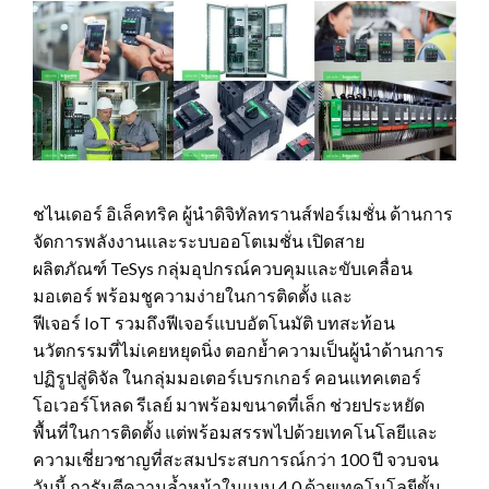
ชไนเดอร์ อิเล็คทริค ผู้นำดิจิทัลทรานส์ฟอร์เมชั่น ด้านการ
จัดการพลังงานและระบบออโตเมชั่น เปิดสาย
ผลิตภัณฑ์ TeSys กลุ่มอุปกรณ์ควบคุมและขับเคลื่อน
มอเตอร์ พร้อมชูความง่ายในการติดตั้ง และ
ฟีเจอร์ IoT รวมถึงฟีเจอร์แบบอัตโนมัติ บทสะท้อน
นวัตกรรมที่ไม่เคยหยุดนิ่ง ตอกย้ำความเป็นผู้นำด้านการ
ปฏิรูปสู่ดิจัล ในกลุ่มมอเตอร์เบรกเกอร์ คอนแทคเตอร์
โอเวอร์โหลด รีเลย์ มาพร้อมขนาดที่เล็ก ช่วยประหยัด
พื้นที่ในการติดตั้ง แต่พร้อมสรรพไปด้วยเทคโนโลยีและ
ความเชี่ยวชาญที่สะสมประสบการณ์กว่า 100 ปี จวบจน
วันนี้ การันตีความล้ำหน้าในแบบ 4.0 ด้วยเทคโนโลยีขั้น