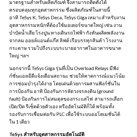
มาตรฐานสำหรับผลิตภัณฑ์ จึงสามารถติดตั้งได้
ครอบคลุมทุกอุตสาหกรรม ซึ่งผลิตภัณฑ์ในสายนี้
อาทิ TeSys K, TeSys Deca, TeSys Giga เหมาะสำหรับงาน
อุตสาหกรรมหนักที่ต้องใช้มอเตอร์ขนาดใหญ่ เช่น งาน
บำบัดน้ำเสีย โรงปูน ทางเดินรถไฟฟ้า กังหันผลิตพลังงาน
จากลม ออยล์แอนด์แก๊ส ลิฟต์ เรือบรรทุกสินค้า โรงงาน
กระดาษ รวมไปถึงระบบระบายอากาศในอาคารขนาด
ใหญ่ ฯลฯ
นอกจากนี้ TeSys Giga รุ่นที่เป็น Overload Relays มีฟัง
ก์ชั่นแอลอีดีแจ้งเตือนสถานะ ช่วยให้คาดการณ์แนวโน้ม
การซ่อมบำรุงได้ง่าย โดยเด่นด้วยการผสานฟังก์ชั่นใน
การป้องกัน อาทิ ป้องกันการลัดวงจรลงดิน (ground
fault) ป้องกันการไม่สมดุลของกระแสไฟ สามารถเลือก
เปิด/ปิด รีเซ็ตด้วยตัวเอง หรืออัตโนมัติก็ได้ พร้อมทั้ง
รองรับการเชื่อมต่อกับ PLC เพื่อใช้ระบบออโตเมชั่นได้
ใน 1 เดียว
TeSys สำหรับอุตสาหกรรมอัตโนมัติ