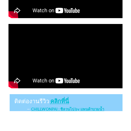
ติดต่องานรีวิว
คลิกที่นี่
CHILLWONPAI : ชิลวนไป by แพนด้าบวมน้ำ