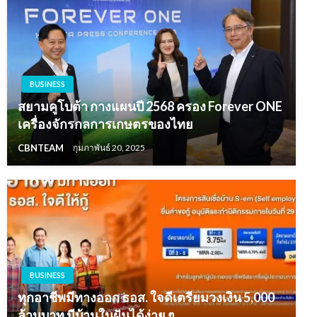
BUSINESS
สยามคูโบต้า กางแผนปี 2568 ครอง Forever ONE
เครื่องจักรกลการเกษตรของไทย
CBNTEAM
กุมภาพันธ์ 20, 2025
BUSINESS
ทุกอาชีพมีทางออก ธอส. ใจดีเตรียมวงเงิน 5,000
ล้านบาท มีบ้านในฝันได้ง่าย ๆ