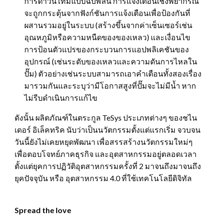
การดาวน์ไทม์แบบฉับพลัน การแจ้งเตือนเชิงพยากรณ์
จะถูกกระตุ้นจากฟังก์ชันการแจ้งเตือนเพื่อป้องกันที่
ผสานรวมอยู่ในระบบ (สร้างขึ้นจากค่าเซ็นเซอร์เช่น
อุณหภูมิหรือความหนืดของของเหลว) และเงื่อนไข
การป้อนตัวแปรของกระบวนการแอปพลิเคชันของ
อุปกรณ์ (เช่นระดับของเหลวและความดันการไหลใน
ปั๊ม) ตัวอย่างเช่นระบบสามารถเอาคำเตือนทั้งสองเรื่อง
มารวมกันและระบุว่ามีโอกาสสูงที่ปั๊มจะไม่มีน้ำ หาก
ไม่รีบดำเนินการแก้ไข
ดังนั้น ผลิตภัณฑ์ในตระกูล TeSys ประเภทต่างๆ ของชไน
เดอร์ อิเล็คทริค นับว่าเป็นนวัตกรรมตั้งแต่แรกเริ่ม จวบจน
วันนี้ยังไม่เคยหยุดพัฒนา เพื่อสรรสร้างนวัตกรรมใหม่ๆ
เพื่อตอบโจทย์ภาคธุรกิจ และอุตสาหกรรมอยู่ตลอดเวลา
ตั้งแต่ยุคการปฏิวัติอุตสาหกรรมครั้งที่ 2 มาจนถึงมาจนถึง
ยุคปัจจุบัน หรือ อุตสาหกรรม 4.0 ที่ใช้เทคโนโลยีดิจิทัล
Spread the love