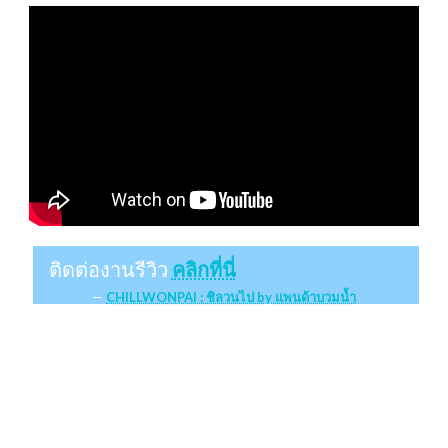
ติดต่องานรีวิว
คลิกที่นี่
CHILLWONPAI : ชิลวนไป by แพนด้าบวมน้ำ