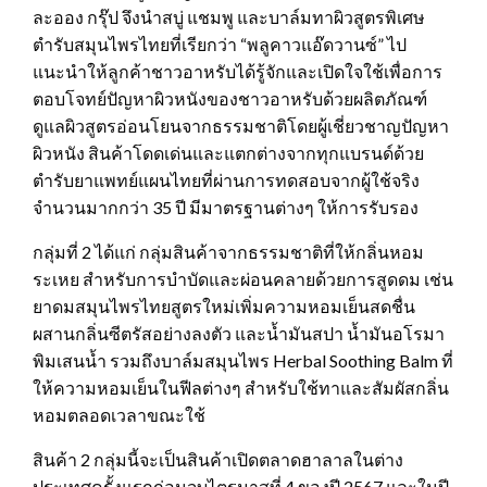
ละออง กรุ๊ป จึงนำสบู่ แชมพู และบาล์มทาผิวสูตรพิเศษ
ตำรับสมุนไพรไทยที่เรียกว่า “พลูคาวแอ๊ดวานซ์” ไป
แนะนำให้ลูกค้าชาวอาหรับได้รู้จักและเปิดใจใช้เพื่อการ
ตอบโจทย์ปัญหาผิวหนังของชาวอาหรับด้วยผลิตภัณฑ์
ดูแลผิวสูตรอ่อนโยนจากธรรมชาติโดยผู้เชี่ยวชาญปัญหา
ผิวหนัง สินค้าโดดเด่นและแตกต่างจากทุกแบรนด์ด้วย
ตำรับยาแพทย์แผนไทยที่ผ่านการทดสอบจากผู้ใช้จริง
จำนวนมากกว่า 35 ปี มีมาตรฐานต่างๆ ให้การรับรอง
กลุ่มที่ 2 ได้แก่ กลุ่มสินค้าจากธรรมชาติที่ให้กลิ่นหอม
ระเหย สำหรับการบำบัดและผ่อนคลายด้วยการสูดดม เช่น
ยาดมสมุนไพรไทยสูตรใหม่เพิ่มความหอมเย็นสดชื่น
ผสานกลิ่นซีตรัสอย่างลงตัว และน้ำมันสปา น้ำมันอโรมา
พิมเสนน้ำ รวมถึงบาล์มสมุนไพร Herbal Soothing Balm ที่
ให้ความหอมเย็นในฟีลต่างๆ สำหรับใช้ทาและสัมผัสกลิ่น
หอมตลอดเวลาขณะใช้
สินค้า 2 กลุ่มนี้จะเป็นสินค้าเปิดตลาดฮาลาลในต่าง
ประเทศครั้งแรกก่อนจบไตรมาสที่ 4 ของปี 2567 และในปี