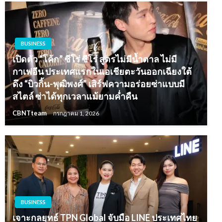
BUSINESS
เปิดตัว “โค้ก” ซีโร่ ซีโร่ สูตรไม่มีน้ำตาล ไม่มี
กาเฟอีน ประเทศแรกในเอเชียตะวันออกเฉียงใต้
ดึง “บิวกิ้น-พุฒิพงศ์” เสิร์ฟความอร่อยซ่าแบบมี
สไตล์ ซ่าได้ทุกเวลาแม้ยามค่ำคืน
CBNTteam
กรกฎาคม 1, 2026
BUSINESS
เจาะกลยุทธ์ TPN Global จับมือ LINE ประเทศไทย