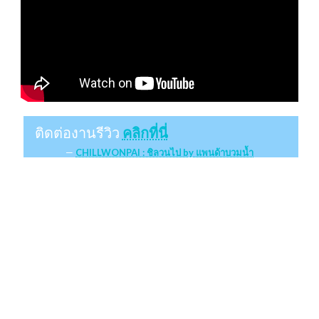
ติดต่องานรีวิว
คลิกที่นี่
CHILLWONPAI : ชิลวนไป by แพนด้าบวมน้ำ