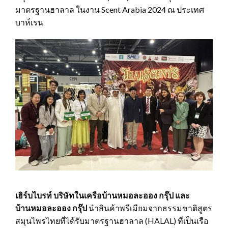
มาตรฐานฮาลาล ในงาน Scent Arabia 2024 ณ ประเทศ
บาห์เรน
เฮิร์บไบรท์ บริษัทในเครือบ้านหมอละออง กรุ๊ป
และ
บ้านหมอละออง กรุ๊ป
นำสินค้าพรีเมียมจากธรรมชาติสูตร
สมุนไพรไทยที่ได้รับมาตรฐานฮาลาล (HALAL) ที่เป็นเรือ