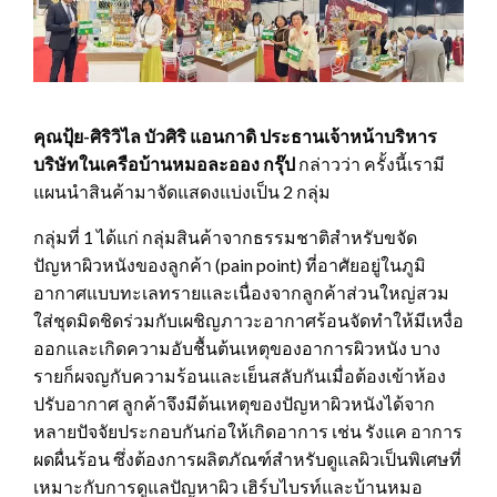
คุณปุ้ย-ศิริวิไล บัวศิริ แอนกาดิ ประธานเจ้าหน้าบริหาร
บริษัทในเครือบ้านหมอละออง กรุ๊ป
กล่าวว่า ครั้งนี้เรามี
แผนนำสินค้ามาจัดแสดงแบ่งเป็น 2 กลุ่ม
กลุ่มที่ 1 ได้แก่ กลุ่มสินค้าจากธรรมชาติสำหรับขจัด
ปัญหาผิวหนังของลูกค้า (pain point) ที่อาศัยอยู่ในภูมิ
อากาศแบบทะเลทรายและเนื่องจากลูกค้าส่วนใหญ่สวม
ใส่ชุดมิดชิดร่วมกับเผชิญภาวะอากาศร้อนจัดทำให้มีเหงื่อ
ออกและเกิดความอับชื้นต้นเหตุของอาการผิวหนัง บาง
รายก็ผจญกับความร้อนและเย็นสลับกันเมื่อต้องเข้าห้อง
ปรับอากาศ ลูกค้าจึงมีต้นเหตุของปัญหาผิวหนังได้จาก
หลายปัจจัยประกอบกันก่อให้เกิดอาการ เช่น รังแค อาการ
ผดผื่นร้อน ซึ่งต้องการผลิตภัณฑ์สำหรับดูแลผิวเป็นพิเศษที่
เหมาะกับการดูแลปัญหาผิว เฮิร์บไบรท์และบ้านหมอ