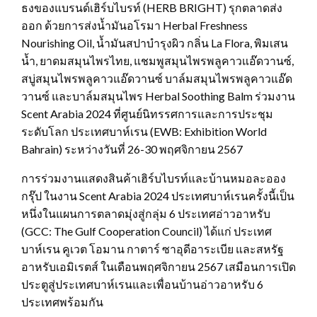
ธงของแบรนด์เฮิร์บไบรท์ (HERB BRIGHT) รุกตลาดส่ง
ออก ด้วยการส่งน้ำมันอโรมา Herbal Freshness
Nourishing Oil, น้ำมันสปาบำรุงผิว กลิ่น La Flora, พิมเสน
น้ำ, ยาดมสมุนไพรไทย, แชมพูสมุนไพรพลูคาวแอ๊ดวานซ์,
สบู่สมุนไพรพลูคาวแอ๊ดวานซ์ บาล์มสมุนไพรพลูคาวแอ๊ด
วานซ์ และบาล์มสมุนไพร Herbal Soothing Balm ร่วมงาน
Scent Arabia 2024 ที่ศูนย์นิทรรศการและการประชุม
ระดับโลก ประเทศบาห์เรน (EWB: Exhibition World
Bahrain) ระหว่างวันที่ 26-30 พฤศจิกายน 2567
การร่วมงานแสดงสินค้าเฮิร์บไบรท์และบ้านหมอละออง
กรุ๊ป ในงาน Scent Arabia 2024 ประเทศบาห์เรนครั้งนี้เป็น
หนึ่งในแผนการตลาดมุ่งสู่กลุ่ม 6 ประเทศอ่าวอาหรับ
(GCC: The Gulf Cooperation Council) ได้แก่ ประเทศ
บาห์เรน คูเวต โอมาน กาตาร์ ซาอุดีอาระเบีย และสหรัฐ
อาหรับเอมิเรตส์ ในเดือนพฤศจิกายน 2567 เสมือนการเปิด
ประตูสู่ประเทศบาห์เรนและเพื่อนบ้านอ่าวอาหรับ 6
ประเทศพร้อมกัน