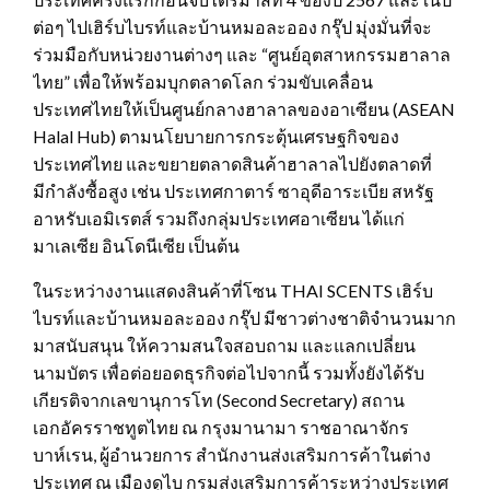
ต่อๆ ไปเฮิร์บไบรท์และบ้านหมอละออง กรุ๊ป มุ่งมั่นที่จะ
ร่วมมือกับหน่วยงานต่างๆ และ “ศูนย์อุตสาหกรรมฮาลาล
ไทย” เพื่อให้พร้อมบุกตลาดโลก ร่วมขับเคลื่อน
ประเทศไทยให้เป็นศูนย์กลางฮาลาลของอาเซียน (ASEAN
Halal Hub) ตามนโยบายการกระตุ้นเศรษฐกิจของ
ประเทศไทย และขยายตลาดสินค้าฮาลาลไปยังตลาดที่
มีกําลังซื้อสูง เช่น ประเทศกาตาร์ ซาอุดีอาระเบีย สหรัฐ
อาหรับเอมิเรตส์ รวมถึงกลุ่มประเทศอาเซียน ได้แก่
มาเลเซีย อินโดนีเซีย เป็นต้น
ในระหว่างงานแสดงสินค้าที่โซน THAI SCENTS เฮิร์บ
ไบรท์และบ้านหมอละออง กรุ๊ป มีชาวต่างชาติจำนวนมาก
มาสนับสนุน ให้ความสนใจสอบถาม และแลกเปลี่ยน
นามบัตร เพื่อต่อยอดธุรกิจต่อไปจากนี้ รวมทั้งยังได้รับ
เกียรติจากเลขานุการโท (Second Secretary) สถาน
เอกอัครราชทูตไทย ณ กรุงมานามา ราชอาณาจักร
บาห์เรน, ผู้อำนวยการ สำนักงานส่งเสริมการค้าในต่าง
ประเทศ ณ เมืองดูไบ กรมส่งเสริมการค้าระหว่างประเทศ