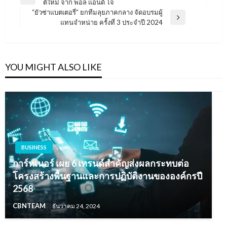
Previous
ต์ใหม่ จาก พอล แอนด์ โจ
เรื่อง
Post
“ยัวซ่าแบตเตอรี่” ยกทีมลุยภาคกลาง จัดอบรมผู้
Next
แทนจำหน่าย ครั้งที่ 3 ประจำปี 2024
Post
YOU MIGHT ALSO LIKE
BUSINESS
การ์ทเนอร์ เผย 6 เทรนด์สำคัญส่งผลกระทบต่อ
โครงสร้างพื้นฐานและการปฏิบัติงานขององค์กรปี
2568
CBNTEAM
ธันวาคม 24, 2024