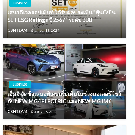
BUSINESS
เสนาดีเวลลอปเม้นท์ ได้รับผลประเมิน “หุ้นยั่งยืน
SET ESG Ratings ปี 2567” ระดับ BBB
CBNTEAM
ธันวาคม 19, 2024
BUSINESS
เอ็มจี จัดข้อเสนอพิเศษเพิ่มเติมในช่วงมอเตอร์โชว์
กับ NEW MG4 ELECTRIC และ NEW MG IM6
CBNTEAM
มีนาคม 28, 2025