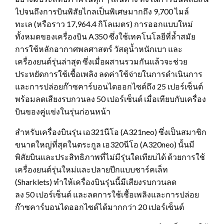
ไปจนถึงการบินพิสัยไกลเป็นพิเศษมากถึง 9,700 ไมล์
ทะเล (หรือราว 17,964.4 กิโลเมตร) การออกแบบใหม่
ทั้งหมดของเครื่องบิน A350 ซึ่งใช้เทคโนโลยีที่ล้ำสมัย
การใช้หลักอากาศพลศาสตร์ วัสดุน้ำหนักเบา และ
เครื่องยนต์รุ่นล่าสุด ซึ่งเมื่อผสานรวมกันแล้วจะช่วย
ประหยัดการใช้เชื้อเพลิง ลดค่าใช้จ่ายในการดำเนินการ
และการปล่อยก๊าซคาร์บอนไดออกไซด์ถึง 25 เปอร์เซ็นต์
พร้อมลดเสียงรบกวนลง 50 เปอร์เซ็นต์ เมื่อเทียบกับเครื่อง
บินของคู่แข่งในรุ่นก่อนหน้า
สำหรับเครื่องบินรุ่น เอ321นีโอ (A321neo) ซึ่งเป็นสมาชิก
ขนาดใหญ่ที่สุดในตระกูล เอ320นีโอ (A320neo) นั้นมี
พิสัยบินและประสิทธิภาพที่ไม่มีรุ่นใดเทียบได้ ด้วยการใช้
เครื่องยนต์รุ่นใหม่และปลายปีกแบบชาร์คเล็ท
(Sharklets) ทำให้เครื่องบินรุ่นนี้มีเสียงรบกวนลด
ลง 50 เปอร์เซ็นต์ และลดการใช้เชื้อเพลิงและการปล่อย
ก๊าซคาร์บอนไดออกไซด์ได้มากกว่า 20 เปอร์เซ็นต์