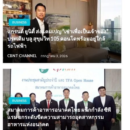
BUSINESS
แกรนด์ ยูนิตี้ ส่งแคมเปญ “เช่าเพื่อเป็นเจ้าของ”
ประเดิม บลู สุขุมวิท 105 คอนโดพร้อมอยู่ใกล้
รถไฟฟ้า
CBNT CHANNEL
กรกฎาคม 3, 2026
BUSINESS
สมาคมการค้าอาหารอนาคตไทย ผนึกกำลัง ซีพี
แรม ยกระดับขีดความสามารถอุตสาหกรรม
อาหารแห่งอนาคต