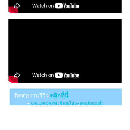
ติดต่องานรีวิว
คลิกที่นี่
CHILLWONPAI : ชิลวนไป by แพนด้าบวมน้ำ