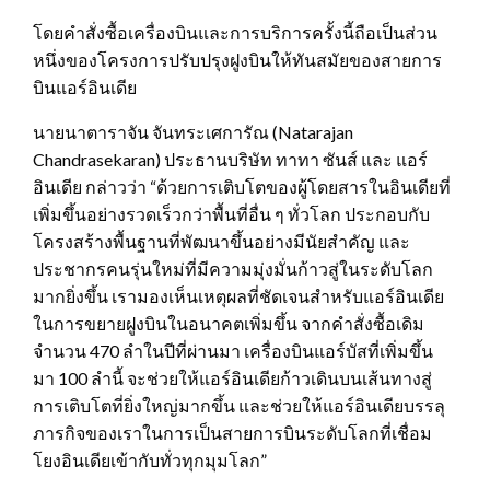
โดยคำสั่งซื้อเครื่องบินและการบริการครั้งนี้ถือเป็นส่วน
หนึ่งของโครงการปรับปรุงฝูงบินให้ทันสมัยของสายการ
บินแอร์อินเดีย
นายนาตาราจัน จันทระเศการัณ (Natarajan
Chandrasekaran‎) ประธานบริษัท ทาทา ซันส์ และ แอร์
อินเดีย กล่าวว่า “ด้วยการเติบโตของผู้โดยสารในอินเดียที่
เพิ่มขึ้นอย่างรวดเร็วกว่าพื้นที่อื่น ๆ ทั่วโลก ประกอบกับ
โครงสร้างพื้นฐานที่พัฒนาขึ้นอย่างมีนัยสำคัญ และ
ประชากรคนรุ่นใหม่ที่มีความมุ่งมั่นก้าวสู่ในระดับโลก
มากยิ่งขึ้น เรามองเห็นเหตุผลที่ชัดเจนสำหรับแอร์อินเดีย
ในการขยายฝูงบินในอนาคตเพิ่มขึ้น จากคำสั่งซื้อเดิม
จำนวน 470 ลำในปีที่ผ่านมา เครื่องบินแอร์บัสที่เพิ่มขึ้น
มา 100 ลำนี้ จะช่วยให้แอร์อินเดียก้าวเดินบนเส้นทางสู่
การเติบโตที่ยิ่งใหญ่มากขึ้น และช่วยให้แอร์อินเดียบรรลุ
ภารกิจของเราในการเป็นสายการบินระดับโลกที่เชื่อม
โยงอินเดียเข้ากับทั่วทุกมุมโลก”