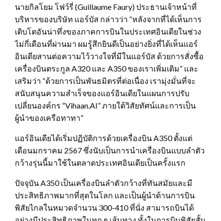
นายกิลโยม โฟว์รี่ (Guillaume Faury) ประธานเจ้าหน้าที่
บริหารของบริษัท แอร์บัส กล่าวว่า “หลังจากที่ได้เห็นการ
เติบโตอันน่าทึ่งของภาคการบินในประเทศอินเดียในช่วง
ไม่กี่เดือนที่ผ่านมา ผมรู้สึกยินดีเป็นอย่างยิ่งที่ได้เห็นแอร์
อินเดียสานต่อความไว้วางใจที่มีในแอร์บัส ด้วยการสั่งซื้อ
เครื่องบินตระกูล A320 และ A350 ของเราเพิ่มเติม” และ
เสริมว่า “ด้วยการเป็นพันธมิตรที่ต่อเนื่อง เรามุ่งมั่นที่จะ
สนับสนุนความสำเร็จของแอร์อินเดียในแผนการปรับ
เปลี่ยนองค์กร “Vihaan.AI” ภายใต้วิสัยทัศน์และการเป็น
ผู้นำของเครือทาทา”
แอร์อินเดียได้เริ่มปฏิบัติการด้วยเครื่องบิน A350 ตั้งแต่
เดือนมกราคม 2567 ซึ่งนับเป็นการนำเครื่องบินแบบลำตัว
กว้างรุ่นนี้มาใช้ในตลาดประเทศอินเดียเป็นครั้งแรก
ปัจจุบัน A350 เป็นเครื่องบินลำตัวกว้างที่ทันสมัยและมี
ประสิทธิภาพมากที่สุดในโลก และเป็นผู้นำด้านการบิน
พิสัยไกลในหมวดจำนวน 300-410 ที่นั่ง สามารถบินได้
อย่างมีประสิทธิภาพในทุก ๆ เส้นทาง ทั้งในการบินพิสัยสั้น