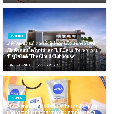
BUSINESS
เอพี ไทยแลนด์ ตอกย้ำผู้นำคอนโดแนวรถไฟฟ้า
เปิดตัวคอนโดใหม่ล่าสุด “LIFE สุขุมวิท–พระราม
4” ชูไฮไลต์ ‘The Cloud Clubhouse’
CBNT CHANNEL
กรกฎาคม 23, 2026
BUSINESS
NIVEA ตอกย้ำผู้นำผลิตภัณฑ์กันแดดอันดับ 1 ชู
นวัตกรรมที่มากกว่าการปกป้อง ครบทั้งผิวหน้า