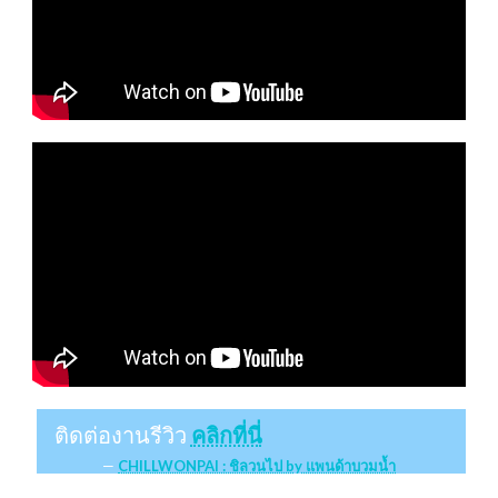
ติดต่องานรีวิว
คลิกที่นี่
CHILLWONPAI : ชิลวนไป by แพนด้าบวมน้ำ