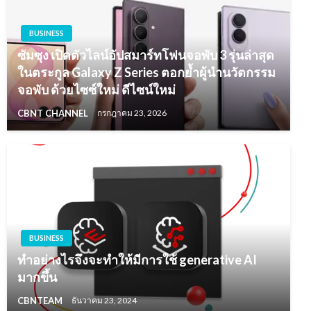
BUSINESS
ซัมซุง เปิดตัวไลน์อัปสมาร์ทโฟนจอพับ 3 รุ่นล่าสุด
ในตระกูล Galaxy Z Series ตอกย้ำผู้นำนวัตกรรม
จอพับ ด้วยไซซ์ใหม่ ดีไซน์ใหม่
CBNT CHANNEL
กรกฎาคม 23, 2026
BUSINESS
ทำอย่างไรจึงจะทำให้มีการใช้ generative AI
มากขึ้น
CBNTEAM
ธันวาคม 23, 2024