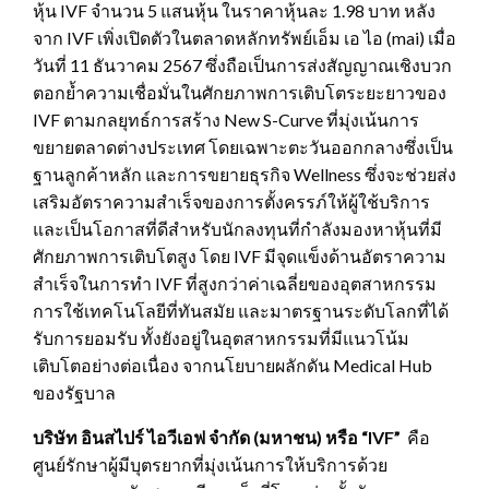
หุ้น IVF จำนวน 5 แสนหุ้น ในราคาหุ้นละ 1.98 บาท หลัง
จาก IVF เพิ่งเปิดตัวในตลาดหลักทรัพย์เอ็ม เอ ไอ (mai) เมื่อ
วันที่ 11 ธันวาคม 2567 ซึ่งถือเป็นการส่งสัญญาณเชิงบวก
ตอกย้ำความเชื่อมั่นในศักยภาพการเติบโตระยะยาวของ
IVF ตามกลยุทธ์การสร้าง New S-Curve ที่มุ่งเน้นการ
ขยายตลาดต่างประเทศ โดยเฉพาะตะวันออกกลางซึ่งเป็น
ฐานลูกค้าหลัก และการขยายธุรกิจ Wellness ซึ่งจะช่วยส่ง
เสริมอัตราความสำเร็จของการตั้งครรภ์ให้ผู้ใช้บริการ
และเป็นโอกาสที่ดีสำหรับนักลงทุนที่กำลังมองหาหุ้นที่มี
ศักยภาพการเติบโตสูง โดย IVF มีจุดแข็งด้านอัตราความ
สำเร็จในการทำ IVF ที่สูงกว่าค่าเฉลี่ยของอุตสาหกรรม
การใช้เทคโนโลยีที่ทันสมัย และมาตรฐานระดับโลกที่ได้
รับการยอมรับ ทั้งยังอยู่ในอุตสาหกรรมที่มีแนวโน้ม
เติบโตอย่างต่อเนื่อง จากนโยบายผลักดัน Medical Hub
ของรัฐบาล
บริษัท อินสไปร์ ไอวีเอฟ จำกัด (มหาชน) หรือ “
IVF”
คือ
ศูนย์รักษาผู้มีบุตรยากที่มุ่งเน้นการให้บริการด้วย