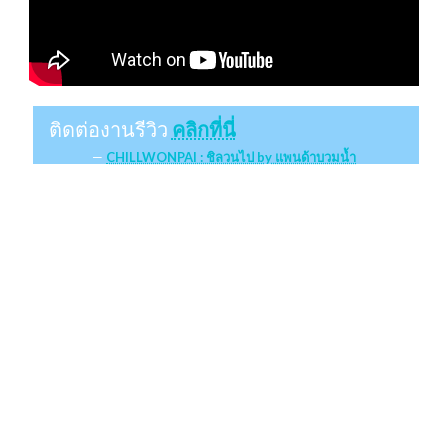
ติดต่องานรีวิว
คลิกที่นี่
CHILLWONPAI : ชิลวนไป by แพนด้าบวมน้ำ