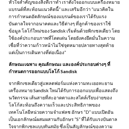
หัวใจสำคัญของสิ่งที่เราทำ เราตั้งใจออกแบบเครื่องหมาย
แบรนด์ที่สะท้อนแนวคิดนี้” และเสริมอีกว่า “แนวคิดใน
การกำหนดอัตลักษณ์ของแบรนด์ของเราได้รับแรง
บันดาลใจจากอนาคตและวิธีต่างๆ ที่ลูกค้าของเราใช้
ข้อมูล โลโก้ใหม่ของ Sandisk เริ่มต้นด้วยพิกเซลเดียว โดย
ใช้องค์ประกอบภาพที่โดดเด่น โดยยังคงยึดมั่นในความ
เชื่อที่ว่าความก้าวหน้าไม่ใช่จุดหมายปลายทางสุดท้าย
แต่เป็นการเดินทางที่ต่อเนื่อง”
ลักษณะเฉพาะ คุณลักษณะ และองค์ประกอบต่างๆ ที่
กำหนดการออกแบบโลโก้
San
d
isk
จากพิกเซลเดียวสู่แพลตฟอร์มแห่งความทะเยอทะยาน
เครื่องหมาย Sandisk ใหม่ได้รับการออกแบบเพื่อแสดงถึง
นวัตกรรม เส้นสายที่สะอาดตาและสไตล์เรียบง่ายของ
โลโก้สะท้อนถึงความเร็วและประสิทธิภาพของ
เทคโนโลยีหน่วยความจำแฟลช อักษร “D” แบบเปิดอัน
เป็นเอกลักษณ์ผสมผสานกับอักษร “S” ที่ได้รับแรงบันดาล
ใจจากพิกเซลแบบทันสมัย ​​ซึ่งเป็นสัญลักษณ์ของความ