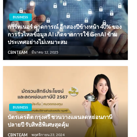
BUSINESS
การ์ทเนอร์ คาดการณ์ อีกสองปีข้างหน้า 40% ของ
การรั่วไหลข้อมูล AI เกิดจากการใช้ GenAI ข้าม
ประเทศอย่างไม่เหมาะสม
CBNTEAM
มีนาคม 12, 2025
BUSINESS
บัตรเครดิต กรุงศรี ชวนวางแผนลดหย่อนภาษี
ปลายปี รับสิทธิพิเศษสุดคุ้ม
CBNTEAM
พฤศจิกายน 23, 2024