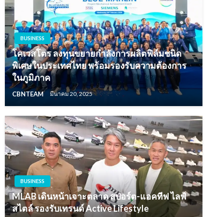
BUSINESS
โคเวสโตร ลงทุนขยายกำลังการผลิตฟิล์มชนิด
พิเศษในประเทศไทย พร้อมรองรับความต้องการ
ในภูมิภาค
CBNTEAM
มีนาคม 20, 2025
BUSINESS
MLAB เดินหน้าเจาะตลาด สปอร์ต-แอคทีฟ ไลฟ์
สไตล์ รองรับเทรนด์ Active Lifestyle