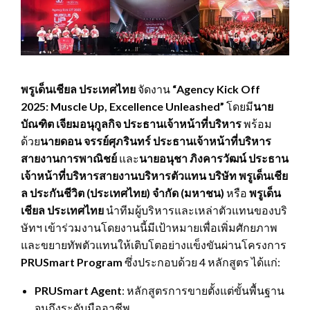
พรูเด็นเชียล ประเทศไทย
จัดงาน
“
Agency Kick Off
2025: Muscle Up, Excellence Unleashed”
โดยมี
นาย
บัณฑิต เจียมอนุกูลกิจ ประธานเจ้าหน้าที่บริหาร
พร้อม
ด้วย
นายดอน จรรย์ศุภรินทร์ ประธานเจ้าหน้าที่บริหาร
สายงานการพาณิชย์
และ
นายอนุชา ภิงคารวัฒน์ ประธาน
เจ้าหน้าที่บริหารสายงานบริหารตัวแทน
บริษัท พรูเด็นเชีย
ล ประกันชีวิต (ประเทศไทย) จำกัด (มหาชน)
หรือ
พรูเด็น
เชียล ประเทศไทย
นำทีมผู้บริหารและเหล่าตัวแทนของบริ
ษัทฯ เข้าร่วมงานโดยงานนี้มีเป้าหมายเพื่อเพิ่มศักยภาพ
และขยายทัพตัวแทนให้เติบโตอย่างแข็งขันผ่านโครงการ
PRUSmart Program
ซึ่งประกอบด้วย 4 หลักสูตร ได้แก่:
PRUSmart Agent
: หลักสูตรการขายตั้งแต่ขั้นพื้นฐาน
จนถึงระดับมืออาชีพ