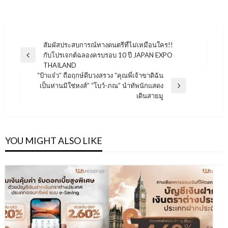
แนะแนว
สัมผัสประสบการณ์ทางดนตรีที่ไม่เหมือนใคร!!
กับโปรเจกต์ฉลองครบรอบ 10 ปี JAPAN EXPO
เรื่อง
Previous
THAILAND
Post
“ป้าแจ๋ว” ถือฤกษ์ดีบวงสรวง “คุณพี่เจ้าขาดิฉัน
เป็นห่านมิใช่หงส์” “โบว์-ภณ” นำทัพนักแสดง
Next
เดินสายมู
Post
YOU MIGHT ALSO LIKE