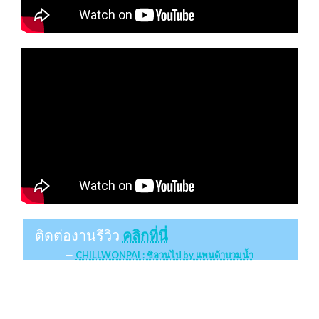
ติดต่องานรีวิว
คลิกที่นี่
CHILLWONPAI : ชิลวนไป by แพนด้าบวมน้ำ