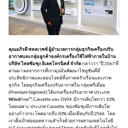
คุณอภิรดี พหลเวชช์ ผู้อำนวยการกลุ่มธุรกิจเครื่องปรับ
อากาศและกลุ่มลูกค้าองค์กรเครื่องใช้ไฟฟ้าภายในบ้าน
บริษัท ไทยซัมซุง อิเลคโทรนิคส์ จำกัด
กล่าวว่า “ปี 2567 ที่
ผ่านมา ผลจากการที่เรามุ่งมั่นพัฒนาโซลูชันที่มี
ประสิทธิภาพและตอบโจทย์ทั้งภาคครัวเรือนและภาค
ธุรกิจ โดยธุรกิจเครื่องปรับอากาศใน กลุ่มพรีเมี่ยม
(Premium Segment) ได้แก่เครื่องปรับอากาศ ประเภท
Wind
Free™, Cassette และ DVM มีการเติบโตกว่า 10%
โดยเฉพาะ ประเภท Cassette ของซัมซุงมีการเติบโต
อย่างก้าวกระโดดมากถึง 50% เมื่อเทียบกับปี 2566 โดย
เราตั้งเป้าต่อยอดความสำเร็จด้วยการผสานเทคโนโลยี
IoT ผ่านแพลตฟอร์ม SmartThings สำหรับผู้บริโภคทั่วไป