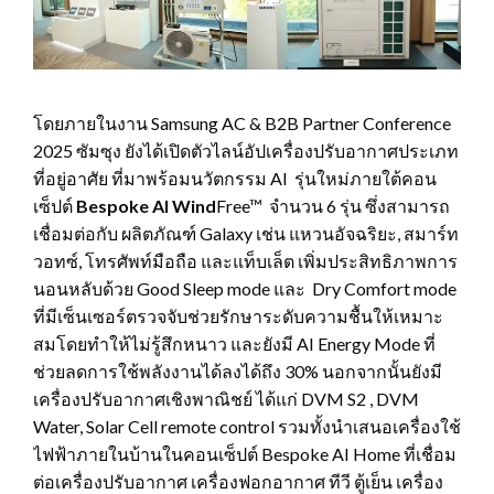
โดยภายในงาน Samsung AC & B2B Partner Conference
2025 ซัมซุง ยังได้เปิดตัวไลน์อัปเครื่องปรับอากาศประเภท
ที่อยู่อาศัย ที่มาพร้อมนวัตกรรม AI รุ่นใหม่ภายใต้คอน
เซ็ปต์
Bespoke AI
Wind
Free™ จำนวน 6 รุ่น ซึ่งสามารถ
เชื่อมต่อกับ ผลิตภัณฑ์ Galaxy เช่น แหวนอัจฉริยะ, สมาร์ท
วอทซ์, โทรศัพท์มือถือ และแท็บเล็ต เพิ่มประสิทธิภาพการ
นอนหลับด้วย Good Sleep mode และ Dry Comfort mode
ที่มีเซ็นเซอร์ตรวจจับช่วยรักษาระดับความชื้นให้เหมาะ
สมโดยทำให้ไม่รู้สึกหนาว และยังมี AI Energy Mode ที่
ช่วยลดการใช้พลังงานได้ลงได้ถึง 30% นอกจากนั้นยังมี
เครื่องปรับอากาศเชิงพาณิชย์ ได้แก่ DVM S2 , DVM
Water, Solar Cell remote control รวมทั้งนำเสนอเครื่องใช้
ไฟฟ้าภายในบ้านในคอนเซ็ปต์ Bespoke AI Home ที่เชื่อม
ต่อเครื่องปรับอากาศ เครื่องฟอกอากาศ ทีวี ตู้เย็น เครื่อง