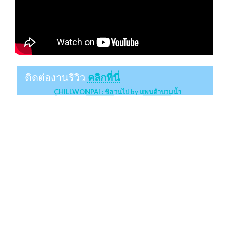
ติดต่องานรีวิว
คลิกที่นี่
CHILLWONPAI : ชิลวนไป by แพนด้าบวมน้ำ