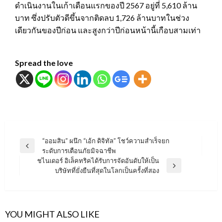
ดำเนินงานในเก้าเดือนแรกของปี 2567 อยู่ที่ 5,610 ล้าน
บาท ซึ่งปรับตัวดีขึ้นจากติดลบ 1,726 ล้านบาทในช่วง
เดียวกันของปีก่อน และสูงกว่าปีก่อนหน้านี้เกือบสามเท่า
Spread the love
แนะแนว
“ออมสิน” ผนึก “เอ้ก ดิจิทัล” โชว์ความสำเร็จยก
Previous
ระดับการเตือนภัยมิจฉาชีพ
เรื่อง
Post
ชไนเดอร์ อิเล็คทริคได้รับการจัดอันดับให้เป็น
Next
บริษัทที่ยั่งยืนที่สุดในโลกเป็นครั้งที่สอง
Post
YOU MIGHT ALSO LIKE