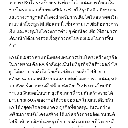
ว่าการปรับโครงสร้างธุรกิจที่เราได้ดำเนินการตั้งแต่ใน
ช่วงไตรมาสสุดท้ายของปีก่อน ช่วยให้ธุรกิจมีเสถียรภาพ
และวางรากฐานที่มั่นคงสำหรับการเติบโตในอนาคต เงิน
ทุนเหล่านี้จะถูกใช้เพื่อลดหนี้ เพิ่มความน่าเชื่อถือทางการ
เงิน และลงทุนในโครงการต่าง ๆ ต่อเนื่อง เพื่อให้สามารถ
เดินหน้าได้อย่างรวดเร็วสู่ก้าวต่อไปของแผนในการฟื้น
ตัว”
EA เปิดเผยว่า ส่วนหนึ่งของแผนการปรับโครงสร้างธุรกิจ
ในภาพรวม คือ EA กำลังมุ่งเน้นไปที่ธุรกิจที่สร้างผลกำไร
สูง ได้แก่ การผลิตไบโอเชื้อเพลิง การผลิตไฟฟ้าจาก
พลังงานลมและพลังงานแสงอาทิตย์ และการดำเนินธุรกิจ
สถานีชาร์จยานยนต์ไฟฟ้าแห่งเดียวในประเทศไทยที่มี
กระแสเงินสดเป็นบวก ธุรกิจเหล่านี้รวมกันสร้างรายได้
ประมาณ 60% ของรายได้รวมของ EA ในขณะเดียวกัน
EA ได้หยุดหรือลดขนาด 2 ธุรกิจที่ขาดทุน ในระหว่าง
เตรียมการปรับโครงสร้าง ได้แก่ ธุรกิจการผลิตยานยนต์
ไฟฟ้าเชิงพาณิชย์ และธุรกิจการผลิตแบตเตอรี่ โดยจะมี