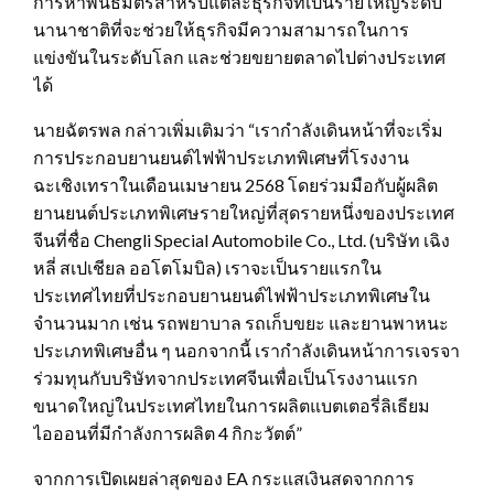
การหาพันธมิตรสำหรับแต่ละธุรกิจที่เป็นรายใหญ่ระดับ
นานาชาติที่จะช่วยให้ธุรกิจมีความสามารถในการ
แข่งขันในระดับโลก และช่วยขยายตลาดไปต่างประเทศ
ได้
นายฉัตรพล กล่าวเพิ่มเติมว่า “เรากำลังเดินหน้าที่จะเริ่ม
การประกอบยานยนต์ไฟฟ้าประเภทพิเศษที่โรงงาน
ฉะเชิงเทราในเดือนเมษายน 2568 โดยร่วมมือกับผู้ผลิต
ยานยนต์ประเภทพิเศษรายใหญ่ที่สุดรายหนึ่งของประเทศ
จีนที่ชื่อ Chengli Special Automobile Co., Ltd. (บริษัท เฉิง
หลี่ สเปเชียล ออโตโมบิล) เราจะเป็นรายแรกใน
ประเทศไทยที่ประกอบยานยนต์ไฟฟ้าประเภทพิเศษใน
จำนวนมาก เช่น รถพยาบาล รถเก็บขยะ และยานพาหนะ
ประเภทพิเศษอื่น ๆ นอกจากนี้ เรากำลังเดินหน้าการเจรจา
ร่วมทุนกับบริษัทจากประเทศจีนเพื่อเป็นโรงงานแรก
ขนาดใหญ่ในประเทศไทยในการผลิตแบตเตอรี่ลิเธียม
ไอออนที่มีกำลังการผลิต 4 กิกะวัตต์”
จากการเปิดเผยล่าสุดของ EA กระแสเงินสดจากการ