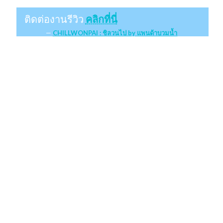
ติดต่องานรีวิว
คลิกที่นี่
CHILLWONPAI : ชิลวนไป by แพนด้าบวมน้ำ