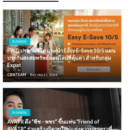
BUSINESS
FWD ประกันชีวิต แนะนำ Easy E-Save 10/5 แผน
ประกันสะสมทรัพย์ออนไลน์ที่คุ้มค่า สำหรับกลุ่ม
Expat
CBNTEAM
ธันวาคม 21, 2024
BUSINESS
AVATR ดึง “พีช – พชร” ขึ้นแท่น “Friend of
AVATR” ร่วมสร้างนิยามใหม่แห่งความหรูหราที่