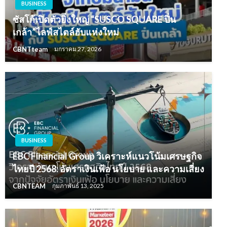
BUSINESS
ซัสโก้เปิดตัวยิ่งใหญ่ “SUSCO SQUARE ปิ่น
เกล้า”ไลฟ์สไตล์ฮับแห่งใหม่
CBNTteam
มกราคม 27, 2026
BUSINESS
EBC Financial Group วิเคราะห์แนวโน้มเศรษฐกิจ
ไทยปี 2568: อัตราเงินเฟ้อ นโยบาย และความเสี่ยง
CBNTEAM
กุมภาพันธ์ 13, 2025