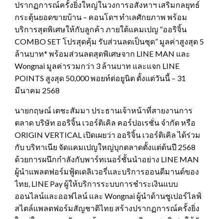
ปรากฏการณ์ครั้งยิ่งใหญ่ในวงการอสังหาฯ เสริมกลยุทธ์
กระตุ้นยอดขายบ้าน – คอนโดฯ ทำเลศักยภาพ พร้อม
บริการสุดพิเศษให้กับลูกค้า ภายใต้แคมเปญ “ออริจิ้น
COMBO SET โปรสุดคุ้ม รับส่วนลดเป็นชุด” มูลค่าสูงสุด 5
ล้านบาท* พร้อมส่วนลดสุดพิเศษจาก LINE MAN และ
Wongnai มูลค่ารวมกว่า 3 ล้านบาท และแจก LINE
POINTS สูงสุด 50,000 พอยท์ต่อยูนิต ตั้งแต่วันนี้ – 31
มีนาคม 2568
นายกฤษณ์ เตชะสัมมา ประธานเจ้าหน้าที่สายงานการ
ตลาด บริษัท ออริจิ้น เวอร์ติเคิล คอร์ปอเรชั่น จำกัด หรือ
ORIGIN VERTICAL เปิดเผยว่า ออริจิ้น เวอร์ติเคิล ได้ร่วม
กับ บริทาเนีย จัดแคมเปญใหญ่บุกตลาดตั้งแต่ต้นปี 2568
ด้วยการผนึกกำลังกับพาร์ทเนอร์ชั้นนำอย่าง LINE MAN
ผู้นำแพลตฟอร์มฟู้ดเดลิเวอรี่และบริการออนดีมานด์ของ
ไทย, LINE Pay ผู้ให้บริการระบบการชำระเงินแบบ
ออนไลน์และออฟไลน์ และ Wongnai ผู้นำด้านซูเปอร์ไลฟ์
สไตล์แพลตฟอร์มสัญชาติไทย สร้างปรากฏการณ์ครั้งยิ่ง