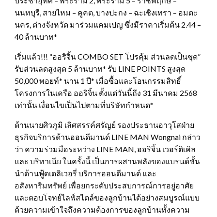
ประชาอุทิศ – พระราม 2, พระราม 5 – ราชพฤกษ์ –
นนทบุรี, สายไหม – คูคต, บางปะกง – ฉะเชิงเทรา – อมตะ
นคร, ต่างจังหวัด มาร่วมแคมเปญ ซึ่งมีราคาเริ่มต้น 2.44 –
40 ล้านบาท*
เริ่มแล้ว!!! “ออริจิ้น COMBO SET โปรคุ้ม ส่วนลดเป็นชุด”
รับส่วนลดสูงสุด 5 ล้านบาท* รับ LINE POINTS สูงสุด
50,000 พอยท์* นาน 1 ปี* เมื่อซื้อและโอนกรรมสิทธิ์
โครงการในเครือ ออริจิ้น ตั้งแต่วันนี้ถึง 31 มีนาคม 2568
เท่านั้น เงื่อนไขเป็นไปตามที่บริษัทกำหนด*
ด้านนายศิวภูมิ เลิศสรรค์ศรัญย์ รองประธานอาวุโสฝ่าย
ธุรกิจบริการด้านออนดีมานด์ LINE MAN Wongnai กล่าว
ว่า ความร่วมมือระหว่าง LINE MAN, ออริจิ้น เวอร์ติเคิล
และ บริทาเนีย ในครั้งนี้ เป็นการผสานพลังของแบรนด์ชั้น
นำด้านฟู้ดเดลิเวอรี่ บริการออนดีมานด์ และ
อสังหาริมทรัพย์ เพื่อยกระดับประสบการณ์การอยู่อาศัย
และตอบโจทย์ไลฟ์สไตล์ของลูกบ้านได้อย่างสมบูรณ์แบบ
ด้วยความเข้าใจถึงความต้องการของลูกบ้านทั้งความ