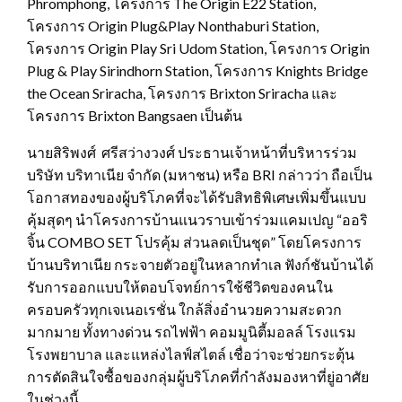
Phromphong, โครงการ The Origin E22 Station,
โครงการ Origin Plug&Play Nonthaburi Station,
โครงการ Origin Play Sri Udom Station, โครงการ Origin
Plug & Play Sirindhorn Station, โครงการ Knights Bridge
the Ocean Sriracha, โครงการ Brixton Sriracha และ
โครงการ Brixton Bangsaen เป็นต้น
นายสิริพงศ์ ศรีสว่างวงศ์ ประธานเจ้าหน้าที่บริหารร่วม
บริษัท บริทาเนีย จำกัด (มหาชน) หรือ BRI กล่าวว่า ถือเป็น
โอกาสทองของผู้บริโภคที่จะได้รับสิทธิพิเศษเพิ่มขึ้นแบบ
คุ้มสุดๆ นำโครงการบ้านแนวราบเข้าร่วมแคมเปญ “ออริ
จิ้น COMBO SET โปรคุ้ม ส่วนลดเป็นชุด” โดยโครงการ
บ้านบริทาเนีย กระจายตัวอยู่ในหลากทำเล ฟังก์ชันบ้านได้
รับการออกแบบให้ตอบโจทย์การใช้ชีวิตของคนใน
ครอบครัวทุกเจเนอเรชั่น ใกล้สิ่งอำนวยความสะดวก
มากมาย ทั้งทางด่วน รถไฟฟ้า คอมมูนิตี้มอลล์ โรงแรม
โรงพยาบาล และแหล่งไลฟ์สไตล์ เชื่อว่าจะช่วยกระตุ้น
การตัดสินใจซื้อของกลุ่มผู้บริโภคที่กำลังมองหาที่ยู่อาศัย
ในช่วงนี้