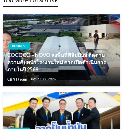
YOU MIGHT ALSO LIKE
BUSINESS
COCOCO – NOVO ลงพื้นที่ฟิลิปปินส์ ติดตาม
ความคืบหน้าโรงงานใหม่ คาดเปิดดำเนินการ
ภายในปี 2569
CBNTteam
มิถุนายน 2, 2026