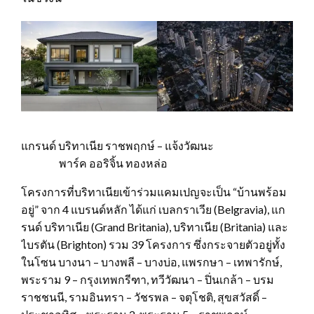
แกรนด์ บริทาเนีย ราชพฤกษ์ – แจ้งวัฒนะ
พาร์ค​ ออริจิ้น​ ทองหล่อ
โครงการที่บริทาเนียเข้าร่วมแคมเปญจะเป็น “บ้านพร้อม
อยู่” จาก 4 แบรนด์หลัก ได้แก่ เบลกราเวีย (Belgravia), แก
รนด์ บริทาเนีย (Grand Britania), บริทาเนีย (Britania) และ
ไบรตัน (Brighton) รวม 39 โครงการ ซึ่งกระจายตัวอยู่ทั้ง
ในโซน บางนา – บางพลี – บางบ่อ, แพรกษา – เทพารักษ์,
พระราม 9 – กรุงเทพกรีฑา, ทวีวัฒนา – ปิ่นเกล้า – บรม
ราชชนนี, รามอินทรา – วัชรพล – จตุโชติ, สุขสวัสดิ์ –