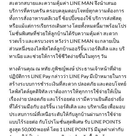
สะดวกสบายและความคุ้มค่า LINE MAN จึงนำเสนอ
บริการที่ครบครัน ครอบคลุมตอบโจทย์ทุกความต้องการ
ทั้งการสั่งอาหารเดลิเวอรี่ ช้อปปิ้งของใช้ บริการส่งพัสดุ
หรือแม้แต่การเรียกรถเดินทาง โดยทั้งหมดนี้มาพร้อมโปร
โมชั่นพิเศษที่ช่วยให้ลูกบ้านได้รับความคุ้มค่า สะดวก
รวดเร็ว และครบวงจร หวังว่า LINE MAN จะกลายเป็น
ส่วนหนึ่งของไลฟ์สไตล์ลูกบ้านออริจิ้น เวอร์ติเคิล และ บริ
ทาเนีย และช่วยให้การใช้ชีวิตง่ายขึ้นในทุกๆ วัน
ทางด้านคุณ ณ หทัย ภูพิชญ์พงษ์ ประธานเจ้าหน้าที่ฝ่าย
ปฏิบัติการ LINE Pay กล่าวว่า LINE Pay มีเป้าหมายในการ
สร้างระบบการชำระเงินที่สะดวก ปลอดภัย และตอบโจทย์
ไลฟ์สไตล์ยุคดิจิทัล เราต้องการให้ทุกการใช้จ่ายให้เป็น
เรื่องง่าย ปลอดภัย และไร้รอยต่อ เรามีความยินดีอย่างยิ่ง
ที่ได้ร่วมมือกับ ออริจิ้น เวอร์ติเคิล และ บริทาเนีย เพื่อมอบ
ประสบการณ์ที่เหนือระดับให้กับลูกบ้านผ่านการใช้จ่าย
แบบไร้รอยต่อ กับโปรโมชั่นสุดพิเศษ รับ LINE POINTS
สูงสุด 50,000 พอยท์ โดย 1 LINE POINTS มีมูลค่าเท่ากับ