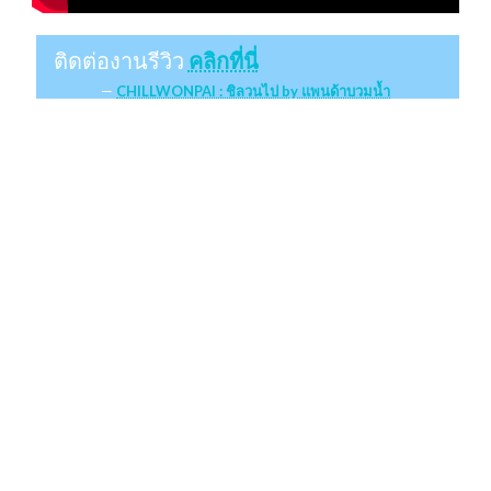
ติดต่องานรีวิว
คลิกที่นี่
CHILLWONPAI : ชิลวนไป by แพนด้าบวมน้ำ