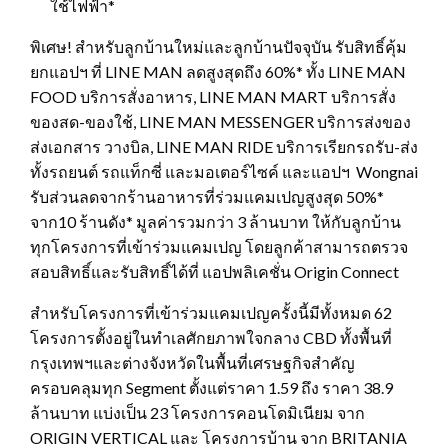
ใช้ไฟฟ้า*
พิเศษ! สำหรับลูกบ้านใหม่และลูกบ้านปัจจุบัน รับสิทธิ์คุ้ม
ยกแอปฯ ที่ LINE MAN ลดสูงสุดถึง 60%* ทั้ง LINE MAN
FOOD บริการสั่งอาหาร, LINE MAN MART บริการสั่ง
ของสด-ของใช้, LINE MAN MESSENGER บริการส่งของ
ส่งเอกสาร วางบิล, LINE MAN RIDE บริการเรียกรถรับ-ส่ง
ทั้งรถยนต์ รถแท็กซี่ และมอเตอร์ไซค์ และแอปฯ Wongnai
รับส่วนลดจากร้านอาหารที่ร่วมแคมเปญสูงสุด 50%*
จาก10 ร้านดัง* มูลค่ารวมกว่า 3 ล้านบาท ให้กับลูกบ้าน
ทุกโครงการที่เข้าร่วมแคมเปญ โดยลูกค้าสามารถตรวจ
สอบสิทธิ์และรับสิทธิ์ได้ที่ แอปพลิเคชั่น Origin Connect
สำหรับโครงการที่เข้าร่วมแคมเปญครั้งนี้มีทั้งหมด 62
โครงการตั้งอยู่ในทำเลศักยภาพใจกลาง CBD ทั้งพื้นที่
กรุงเทพฯและต่างจังหวัดในพื้นที่เศรษฐกิจสำคัญ
ครอบคลุมทุก Segment ตั้งแต่ราคา 1.59 ถึง ราคา 38.9
ล้านบาท แบ่งเป็น 23 โครงการคอนโดมิเนียม จาก
ORIGIN VERTICAL และ โครงการบ้าน จาก BRITANIA