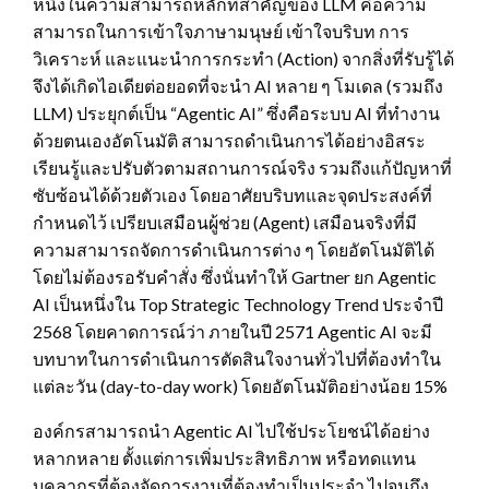
หนึ่งในความสามารถหลักที่สำคัญของ LLM คือความ
สามารถในการเข้าใจภาษามนุษย์ เข้าใจบริบท การ
วิเคราะห์ และแนะนำการกระทำ (Action) จากสิ่งที่รับรู้ได้
จึงได้เกิดไอเดียต่อยอดที่จะนำ AI หลาย ๆ โมเดล (รวมถึง
LLM) ประยุกต์เป็น “Agentic AI” ซึ่งคือระบบ AI ที่ทำงาน
ด้วยตนเองอัตโนมัติ สามารถดำเนินการได้อย่างอิสระ
เรียนรู้และปรับตัวตามสถานการณ์จริง รวมถึงแก้ปัญหาที่
ซับซ้อนได้ด้วยตัวเอง โดยอาศัยบริบทและจุดประสงค์ที่
กำหนดไว้ เปรียบเสมือนผู้ช่วย (Agent) เสมือนจริงที่มี
ความสามารถจัดการดำเนินการต่าง ๆ โดยอัตโนมัติได้
โดยไม่ต้องรอรับคำสั่ง ซึ่งนั่นทำให้ Gartner ยก Agentic
AI เป็นหนึ่งใน Top Strategic Technology Trend ประจำปี
2568 โดยคาดการณ์ว่า ภายในปี 2571 Agentic AI จะมี
บทบาทในการดำเนินการตัดสินใจงานทั่วไปที่ต้องทำใน
แต่ละวัน (day-to-day work) โดยอัตโนมัติอย่างน้อย 15%
องค์กรสามารถนำ Agentic AI ไปใช้ประโยชน์ได้อย่าง
หลากหลาย ตั้งแต่การเพิ่มประสิทธิภาพ หรือทดแทน
บุคลากรที่ต้องจัดการงานที่ต้องทำเป็นประจำ ไปจนถึง