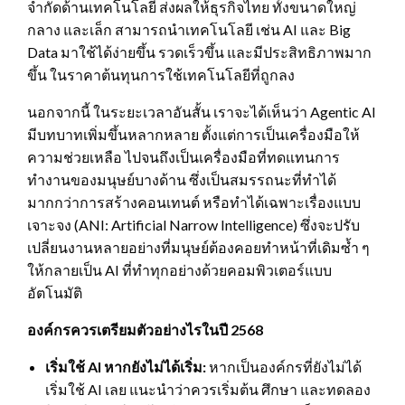
จำกัดด้านเทคโนโลยี ส่งผลให้ธุรกิจไทย ทั้งขนาดใหญ่
กลาง และเล็ก สามารถนำเทคโนโลยี เช่น AI และ Big
Data มาใช้ได้ง่ายขึ้น รวดเร็วขึ้น และมีประสิทธิภาพมาก
ขึ้น ในราคาต้นทุนการใช้เทคโนโลยีที่ถูกลง
นอกจากนี้ ในระยะเวลาอันสั้น เราจะได้เห็นว่า Agentic AI
มีบทบาทเพิ่มขึ้นหลากหลาย ตั้งแต่การเป็นเครื่องมือให้
ความช่วยเหลือ ไปจนถึงเป็นเครื่องมือที่ทดแทนการ
ทำงานของมนุษย์บางด้าน ซึ่งเป็นสมรรถนะที่ทำได้
มากกว่าการสร้างคอนเทนต์ หรือทำได้เฉพาะเรื่องแบบ
เจาะจง (ANI: Artificial Narrow Intelligence) ซึ่งจะปรับ
เปลี่ยนงานหลายอย่างที่มนุษย์ต้องคอยทำหน้าที่เดิมซ้ำ ๆ
ให้กลายเป็น AI ที่ทำทุกอย่างด้วยคอมพิวเตอร์แบบ
อัตโนมัติ
องค์กรควรเตรียมตัวอย่างไรในปี 2568
เริ่มใช้
AI หากยังไม่ได้เริ่ม:
หากเป็นองค์กรที่ยังไม่ได้
เริ่มใช้ AI เลย แนะนำว่าควรเริ่มต้น ศึกษา และทดลอง