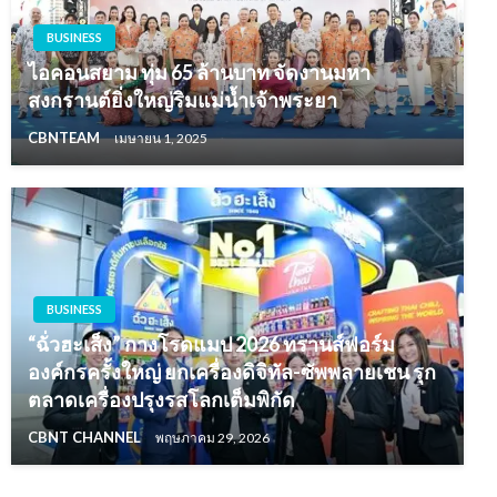
BUSINESS
ไอคอนสยาม ทุ่ม 65 ล้านบาท จัดงานมหา
สงกรานต์ยิ่งใหญ่ริมแม่น้ำเจ้าพระยา
CBNTEAM
เมษายน 1, 2025
BUSINESS
“ฉั่วฮะเส็ง” กางโรดแมป 2026 ทรานส์ฟอร์ม
องค์กรครั้งใหญ่ ยกเครื่องดิจิทัล-ซัพพลายเชน รุก
ตลาดเครื่องปรุงรสโลกเต็มพิกัด
CBNT CHANNEL
พฤษภาคม 29, 2026