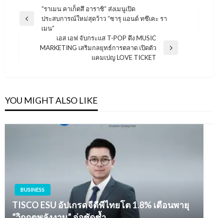
แนะแนว
“ราเมน คาเก็ตสึ อาราชิ” ส่งเมนูเปิด
ประสบการณ์ใหม่สุดว้าว “ซารุ แอนด์ ทซึเคะ รา
เรื่อง
Previous
เมน”
Post
เอส เอฟ จับกระแส T-POP ดึง MUSIC
MARKETING เสริมกลยุทธ์การตลาด เปิดตัว
Next
แคมเปญ LOVE TICKET
Post
YOU MIGHT ALSO LIKE
BUSINESS
TISCO ESU อัปเกรดจีดีพีไทยโต 1.8% เตือนพายุ
“วิกฤตพลังงาน” จ่อซัดซ้ำ