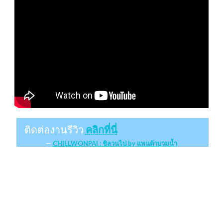
ติดต่องานรีวิว
คลิกที่นี่
CHILLWONPAI : ชิลวนไป by แพนด้าบวมน้ำ