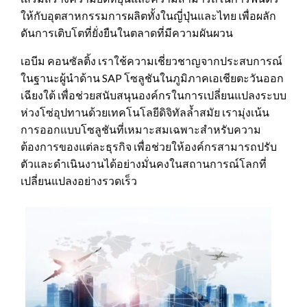
ให้กับอุตสาหกรรมการผลิตทั้งในญี่ปุ่นและไทย เพื่อผลัก
ดันการเติบโตที่ยั่งยืนในตลาดที่มีความผันผวน
เอบีม คอนซัลติ้ง เราใช้ความเชี่ยวชาญจากประสบการณ์
ในฐานะผู้นำด้าน SAP โซลูชันในภูมิภาคเอเชียตะวันออก
เฉียงใต้ เพื่อช่วยสนับสนุนองค์กรในการเปลี่ยนแปลงระบบ
ห่วงโซ่อุปทานด้วยเทคโนโลยีดิจิทัลล้ำสมัย เรามุ่งเน้น
การออกแบบโซลูชันที่เหมาะสมเฉพาะสำหรับความ
ต้องการของแต่ละธุรกิจ เพื่อช่วยให้องค์กรสามารถปรับ
ตัวและดำเนินงานได้อย่างมั่นคงในสถานการณ์โลกที่
เปลี่ยนแปลงอย่างรวดเร็ว