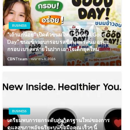
BUSINESS
“เถ้าแก่น้อย” เปิดตัวขนมใหม่ “Have A Good
Day” ขนมข้าวอบกรอบ รสชีส และรสนม อร่อย
กรอบ เบา ละลายในปาก เอาใจเด็กยุคใหม่
CBNTteam
เมษายน 8, 2026
BUSINESS
เตรียมพบการยกระดับสู่มาตรฐานใหม่ของการ
ดูแลสุขภาพอัจฉริยะบนข้อมือคุณ เร็วๆ นี้