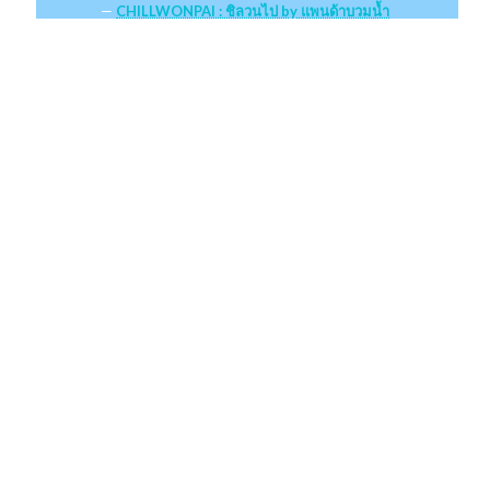
CHILLWONPAI : ชิลวนไป by แพนด้าบวมน้ำ