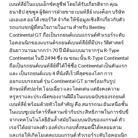
เบนท์ลีย์ในแบบเอ็กซ์คลูซีฟ โดยได้รับเกียรติจาก คุณ
ธนาธิป สุขพูล ผู้จัดการฝ่ายขาย เบนท์ลีย์ แบงค็อก บริษัท
เอเอเอส ออโต้ เซอร์วิส จำกัด ให้ข้อมูลเชิงลึกเกี่ยวกับตัว
รถแก่แขกผู้ที่สนใจภายในงาน สำหรับ Bentley
Continental GT ถือเป็นรถยนต์แบบแกรนด์ทัวเรอร์ระดับ
ไอคอนนิกของแบรนด์รถยนต์เบนท์ลีย์ที่มีประวัติศาสตร์
อันยาวนานมากกว่า 70 ปี มีต้นแบบมาจากรุ่น R-Type
Continental ในปี 2494 ซึ่ง ณ ขณะนั้น R-Type Continental
ถือเป็นรถยนต์เบนท์ลีย์ที่ได้ใช้ชื่อ Continental เป็นคันแรก
และ เป็นรถยนต์แบบ 4 ที่นั่งที่เร็วที่สุดของโลก การ
ออกแบบรถยนต์ รุ่น Continental GT มาพร้อมกับรูป
ลักษณ์ที่สปอร์ต โฉบเฉี่ยว และโดดเด่น แต่ยังคงความ
หรูหราและประณีตของงานฝีมือในแบบฉบับของรถยนต์
เบนท์ลีย์ พร้อมด้วยหัวใจสำคัญ คือ สมรรถนะอันเหนือชั้น
ในแบบซูเปอร์คาร์ที่ผสานเข้ากับประสิทธิภาพในการขับขี่
จากเทคโนโนโลยีอันล้ำสมัยในแบบฉบับของแกรนด์ ทัว
เรอร์ได้อย่างลงตัว องค์ประกอบทั้งหมดนี้ได้หลอมลวม
และก่อให้เกิดโมเดลแบบแกรนด์ ทัวเรอร์ระดับไอคอนนิก