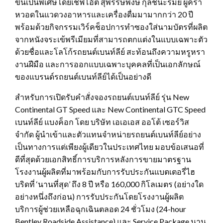
ขึ้นเป็นพิเศษโดยเชฟโอ๊ต สุพรรษพงษ์ กุลชนะรมย์ ผู้คร่ำ
หวอดในแวดวงอาหารและเครื่องดื่มมามากกว่า 20 ปี
พร้อมด้วยกิจกรรมเวิร์คช็อปการทำซองใส่นามบัตรที่ผลิต
จากหนังจระเข้พรีเมียมที่สามารถตกแต่งในแบบเฉพาะตัว
ด้วยชื่อและโลโก้รถยนต์เบนท์ลีย์ สะท้อนถึงความหรูหรา
งานฝีมือ และการออกแบบเฉพาะบุคคลที่เป็นเอกลักษณ์
ของแบรนด์รถยนต์เบนท์ลีย์ได้เป็นอย่างดี
สำหรับการเปิดรับคำสั่งจองรถยนต์เบนท์ลีย์ รุ่น New
Continental GT Speed และ New Continental GTC Speed
เบนท์ลีย์ แบงค็อก โดย บริษัท เอเอเอส ออโต้ เซอร์วิส
จำกัด ผู้นำเข้าและตัวแทนจำหน่ายรถยนต์เบนท์ลีย์อย่าง
เป็นทางการแต่เพียงผู้เดียวในประเทศไทย มอบข้อเสนอที่
ดีที่สุดด้วยเอกสิทธิ์การบริการหลังการขายมาตรฐาน
โรงงานผู้ผลิตที่มาพร้อมกับการรับประกันแบตเตอรี่ไฮ
บริดที่ ‘นานที่สุด’ ถึง 8 ปี หรือ 160,000 กิโลเมตร (อย่างใด
อย่างหนึ่งถึงก่อน) การรับประกันโดยโรงงานผู้ผลิต
บริการผู้ช่วยเหลือฉุกเฉินตลอด 24 ชั่วโมง (24-hour
Bentley Roadside Assistance) และ Service Package นาน