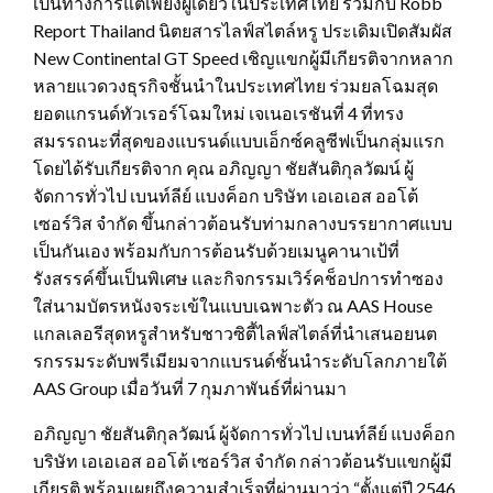
เป็นทางการแต่เพียงผู้เดียวในประเทศไทย ร่วมกับ Robb
Report Thailand นิตยสารไลฟ์สไตล์หรู ประเดิมเปิดสัมผัส
New Continental GT Speed เชิญแขกผู้มีเกียรติจากหลาก
หลายแวดวงธุรกิจชั้นนำในประเทศไทย ร่วมยลโฉมสุด
ยอดแกรนด์ทัวเรอร์โฉมใหม่ เจเนอเรชันที่ 4 ที่ทรง
สมรรถนะที่สุดของแบรนด์แบบเอ็กซ์คลูซีฟเป็นกลุ่มแรก
โดยได้รับเกียรติจาก คุณ อภิญญา ชัยสันติกุลวัฒน์ ผู้
จัดการทั่วไป เบนท์ลีย์ แบงค็อก บริษัท เอเอเอส ออโต้
เซอร์วิส จำกัด ขึ้นกล่าวต้อนรับท่ามกลางบรรยากาศแบบ
เป็นกันเอง พร้อมกับการต้อนรับด้วยเมนูคานาเป้ที่
รังสรรค์ขึ้นเป็นพิเศษ และกิจกรรมเวิร์คช็อปการทำซอง
ใส่นามบัตรหนังจระเข้ในแบบเฉพาะตัว ณ AAS House
แกลเลอรีสุดหรูสำหรับชาวซิตี้ไลฟ์สไตล์ที่นำเสนอยนต
รกรรมระดับพรีเมียมจากแบรนด์ชั้นนำระดับโลกภายใต้
AAS Group เมื่อวันที่ 7 กุมภาพันธ์ที่ผ่านมา
อภิญญา ชัยสันติกุลวัฒน์ ผู้จัดการทั่วไป เบนท์ลีย์ แบงค็อก
บริษัท เอเอเอส ออโต้ เซอร์วิส จำกัด กล่าวต้อนรับแขกผู้มี
เกียรติ พร้อมเผยถึงความสำเร็จที่ผ่านมาว่า “ตั้งแต่ปี 2546