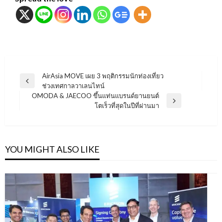
แนะแนว
AirAsia MOVE เผย 3 พฤติกรรมนักท่องเที่ยว
Previous
ช่วงเทศกาลวาเลนไทน์
เรื่อง
Post
OMODA & JAECOO ขึ้นแท่นแบรนด์ยานยนต์
Next
โตเร็วที่สุดในปีที่ผ่านมา
Post
YOU MIGHT ALSO LIKE