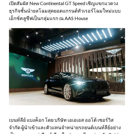
เปิดสัมผัส New Continental GT Speed เชิญแขกแวดวง
ธุรกิจชั้นนำยลโฉมสุดยอดแกรนด์ทัวเรอร์โฉมใหม่แบบ
เอ็กซ์คลูซีฟเป็นกลุ่มแรก ณ AAS House
เบนท์ลีย์ แบงค็อก โดย บริษัท เอเอเอส ออโต้ เซอร์วิส
จำกัด ผู้นำเข้าและตัวแทนจำหน่ายรถยนต์เบนท์ลีย์อย่าง