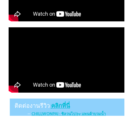
ติดต่องานรีวิว
คลิกที่นี่
CHILLWONPAI : ชิลวนไป by แพนด้าบวมน้ำ