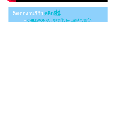
ติดต่องานรีวิว
คลิกที่นี่
CHILLWONPAI : ชิลวนไป by แพนด้าบวมน้ำ