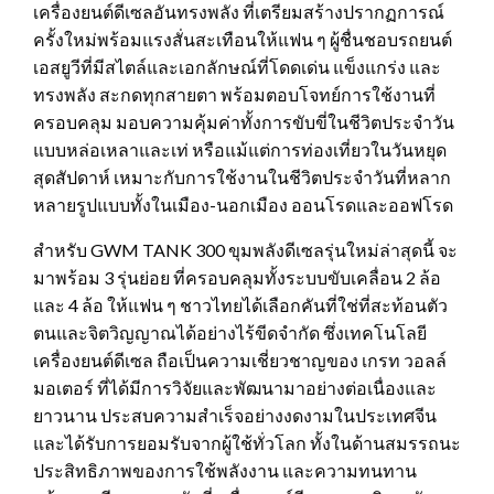
เครื่องยนต์ดีเซลอันทรงพลัง ที่เตรียมสร้างปรากฏการณ์
ครั้งใหม่พร้อมแรงสั่นสะเทือนให้แฟน ๆ ผู้ชื่นชอบรถยนต์
เอสยูวีที่มีสไตล์และเอกลักษณ์ที่โดดเด่น แข็งแกร่ง และ
ทรงพลัง สะกดทุกสายตา พร้อมตอบโจทย์การใช้งานที่
ครอบคลุม มอบความคุ้มค่าทั้งการขับขี่ในชีวิตประจำวัน
แบบหล่อเหลาและเท่ หรือแม้แต่การท่องเที่ยวในวันหยุด
สุดสัปดาห์ เหมาะกับการใช้งานในชีวิตประจำวันที่หลาก
หลายรูปแบบทั้งในเมือง-นอกเมือง ออนโรดและออฟโรด
สำหรับ GWM TANK 300 ขุมพลังดีเซลรุ่นใหม่ล่าสุดนี้ จะ
มาพร้อม 3 รุ่นย่อย ที่ครอบคลุมทั้งระบบขับเคลื่อน 2 ล้อ
และ 4 ล้อ ให้แฟน ๆ ชาวไทยได้เลือกคันที่ใช่ที่สะท้อนตัว
ตนและจิตวิญญาณได้อย่างไร้ขีดจำกัด ซึ่งเทคโนโลยี
เครื่องยนต์ดีเซล ถือเป็นความเชี่ยวชาญของ เกรท วอลล์
มอเตอร์ ที่ได้มีการวิจัยและพัฒนามาอย่างต่อเนื่องและ
ยาวนาน ประสบความสำเร็จอย่างงดงามในประเทศจีน
และได้รับการยอมรับจากผู้ใช้ทั่วโลก ทั้งในด้านสมรรถนะ
ประสิทธิภาพของการใช้พลังงาน และความทนทาน