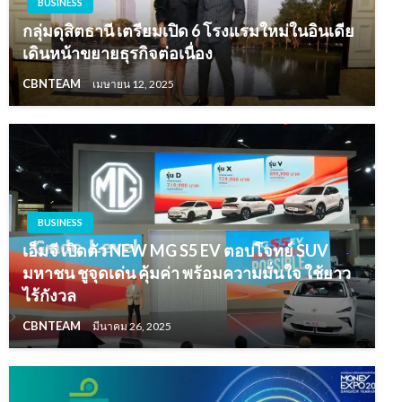
BUSINESS
กลุ่มดุสิตธานี เตรียมเปิด 6 โรงแรมใหม่ในอินเดีย
เดินหน้าขยายธุรกิจต่อเนื่อง
CBNTEAM
เมษายน 12, 2025
BUSINESS
เอ็มจี เปิดตัว NEW MG S5 EV ตอบโจทย์ SUV
มหาชน ชูจุดเด่น คุ้มค่า พร้อมความมั่นใจ ใช้ยาว
ไร้กังวล
CBNTEAM
มีนาคม 26, 2025