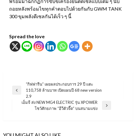
พร้อมมาฉีกกฏการขับขี่เครื่องยนต์ดีเซลแบบเดิม ๆ นับ
ถอยหลังพร้อมไขทุกคำตอบไปด้วยกันกับ GWM TANK
300 ขุมพลังดีเซลกันได้เร็ว ๆ นี้
Spread the love
แนะแนว
“กิฟฟารีน” เผยผลประกอบการ 29 ปี แตะ
110,758 ล้านบาท เปิดแผนปี 68 new version
เรื่อง
Previous
2.9
Post
เอ็มจี ส่ง NEW MG4 ELECTRIC รุ่น XPOWER
Next
โชว์ศักยภาพ “อีวีตัวจี๊ด” บนสนามแข่ง
Post
YOU MIGHT ALSO LIKE