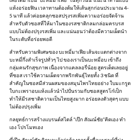
แห้งอร่อยฟิน เวลาทานต้องต้มให้เส้นสุกก่อนประมาณ 4-
5 นาที แล้วค่อยคลุกซอสปรุงรสเพิ่มความอร่อยจัดจ้าน
สำหรับตัวซอสที่ให้มาในซองรสชาติกลมกล่อมครบรส
แบบไม่ต้องปรุงรสเพิ่ม และแน่นอนว่าต้องมีความเผ็ดนำ
ในระดับที่อร่อยพอดี
สำหรับความพิเศษของ บะหมี่มาเฟีย เส้นจะแตกต่างจาก
บะหมี่กึ่งสำเร็จรูปทั่วๆ ไป ของเราเป็นบะหมี่อบ เข้าถึง
กลุ่มคนรักสุขภาพ เนื่องจากแคลลอรี่น้อย สูตรเด็ดเลยอยู่
ที่ซอส เราใช้ความเผ็ดจากพริกพันธุ์ไทยทั้ง 3 ชนิด ที่
สำคัญในซอสมีส่วนผสมของสมุนไพรไทยอย่าง ใบมะกรูด
ใบกะเพราอบแห้งแล้วนำไปปั่นรวมกับซอสสูตรโก๋เป็ก
ทำให้มีรสชาติความเป็นไทยสูงมาก อร่อยลงตัวสุดๆ แบบ
ไม่ต้องปรุงเพิ่ม
กลยุทธ์การสร้างแบรนด์สไตล์ “เป๊ก สัณณ์ชัย”คิดเอง ทำ
เอง โปรโมทเอง
พี่เป๊ก สัณณ์ชัย คิดมาแล้วว่าต้องการตั้งชื่อแบรนด์ที่บ่ง