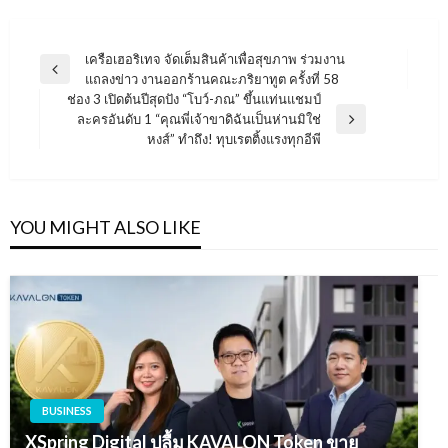
แนะแนว
เครือเฮอริเทจ จัดเต็มสินค้าเพื่อสุขภาพ ร่วมงาน
Previous
แถลงข่าว งานออกร้านคณะภริยาทูต ครั้งที่ 58
เรื่อง
Post
ช่อง 3 เปิดต้นปีสุดปัง “โบว์-ภณ” ขึ้นแท่นแชมป์
ละครอันดับ 1 “คุณพี่เจ้าขาดิฉันเป็นห่านมิใช่
Next
หงส์” ทำถึง! ทุบเรตติ้งแรงทุกอีพี
Post
YOU MIGHT ALSO LIKE
BUSINESS
XSpring Digital ปลื้ม KAVALON Token ขาย