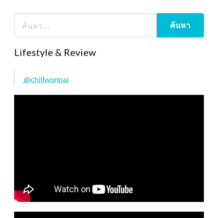
Lifestyle & Review
@chillwonpai