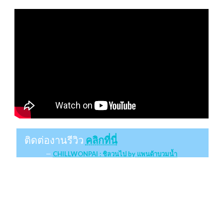
ติดต่องานรีวิว
คลิกที่นี่
CHILLWONPAI : ชิลวนไป by แพนด้าบวมน้ำ