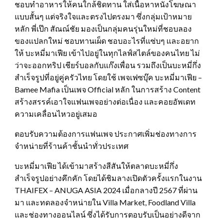
ชอบทำอาหารให้คนใกล้ชิดทาน ใส่เนื้อหาหนังโฆษณา
แบบสั้นๆ แต่จริงใจและตรงไปตรงมา ซึ่งกลุ่มเป้าหมาย
หลัก พี่เป๊ก สัณณ์ชัย มองเป็นกลุ่มคนรุ่นใหม่ที่ชอบลอง
ของแปลกใหม่ ชอบทานเผ็ด ชอบอะไรที่แซ่บๆ และอยาก
ให้ บะหมี่มาเฟีย เข้าไปอยู่ในทุกไลฟ์สไตล์ของคนไทย ไม่
ว่าจะออกทริป เชียร์บอลกับแก๊งเพื่อน รวมถึงเป็นบะหมี่กึ่ง
สำเร็จรูปที่อยู่คู่ครัวไทย โดยใช้ เพจเฟซบุ๊ค บะหมี่มาเฟีย –
Bamee Mafia เป็นเพจ Official หลัก ในการสร้าง Content
สร้างสรรค์เอาใจแฟนเพจอย่างต่อเนื่อง และคอยอัพเดท
ความเคลื่อนไหวอยู่เสมอ
ตอบรับความต้องการแฟนเพจ ประกาศเพิ่มช่องทางการ
จำหน่ายที่ร้านค้าชั้นนำทั่วประเทศ
บะหมี่มาเฟีย ได้เข้ามาสร้างสีสันให้ตลาดบะหมี่กึ่ง
สำเร็จรูปอย่างคึกคัก โดยได้ชิมลางเปิดตัวครั้งแรกในงาน
THAIFEX – ANUGA ASIA 2024 เมื่อกลางปี 2567 ที่ผ่าน
มา และทดลองจำหน่ายใน Villa Market, Foodland Villa
และช่องทางออนไลน์ ซึ่งได้รับการตอบรับเป็นอย่างดีจาก