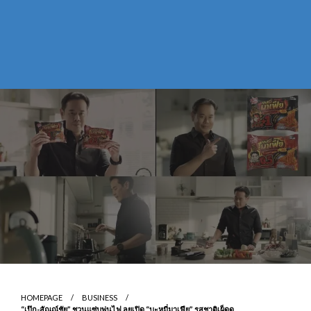
HOMEPAGE
BUSINESS
“เป๊ก-สัณณ์ชัย” ชวนแซ่บพ่นไฟ ลุยเปิด “บะหมี่มาเฟีย” รสชาติเผ็ดดุ