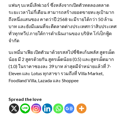
แฟนๆ บะหมี่เลิฟเวอร์ ซึ่งหลังจากเปิดตัวทดลองตลาด
ระยะเวลาไม่กี่เดือน สามารถสร้างยอดขายทะลุเป้ามาก
ถึงหนึ่งแสนซอง คาดว่าปี 2568 จะมีรายได้กว่า 50 ล้าน
บาท และยังมีแผนที่จะตีตลาดต่างประเทศกว่าสิบประเทศ
ทั่วทุกทวีป ภายใต้การดำเนินงานของ บริษัท โก๋เป็กฟู้ด
จำกัด
บะหมี่มาเฟีย เปิดตัวมาด้วยรสสไปซี่ชิคเก้นพลัส สูตรเผ็ด
น้อย มี 2 สูตรด้วยกัน สูตรเผ็ดน้อย (0.5) และสูตรเผ็ดมาก
(1.0) ในราคาซองละ 39 บาท ล่าสุดมีจำหน่ายแล้วที่ 7-
Eleven และ Lotus ทุกสาขา รวมถึงที่ Villa Market,
Foodland Villa, Lazada และ Shoppee
Spread the love