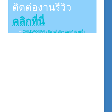
ติดต่องานรีวิว
คลิกที่นี่
CHILLWONPAI : ชิลวนไป by แพนด้าบวมน้ำ