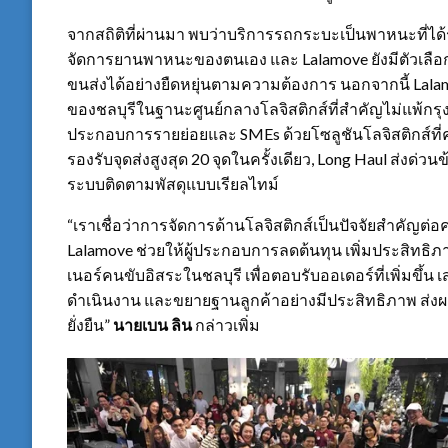
จากสถิติที่ผ่านมา พบว่าบริการรถกระบะเป็นพาหนะที่ได้
จัดการยานพาหนะของตนเอง และ Lalamove ยังมีตัวเลื
ขนส่งได้อย่างยืดหยุ่นตามความต้องการ นอกจากนี้ Lalamo
ของชลบุรีในฐานะศูนย์กลางโลจิสติกส์ที่สำคัญไม่แพ้ก
ประกอบการรายย่อยและ SMEs ด้วยโซลูชันโลจิสติกส์ที่คร
รองรับจุดส่งสูงสุด 20 จุดในครั้งเดียว, Long Haul ส่งด่ว
ระบบติดตามพัสดุแบบเรียลไทม์
“เราเชื่อว่าการจัดการด้านโลจิสติกส์เป็นปัจจัยสำคัญ
Lalamove ช่วยให้ผู้ประกอบการลดต้นทุน เพิ่มประสิทธิ
เนอร์คนขับอิสระในชลบุรี เพื่อตอบรับออเดอร์ที่เพิ่มขึ้
ดำเนินงาน และขยายฐานลูกค้าอย่างมีประสิทธิภาพ ส่ง
ยั่งยืน”
นายเบน ลิน
กล่าวเพิ่ม