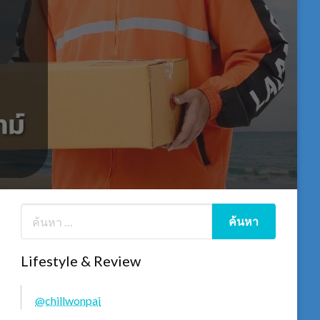
Lifestyle & Review
@chillwonpai