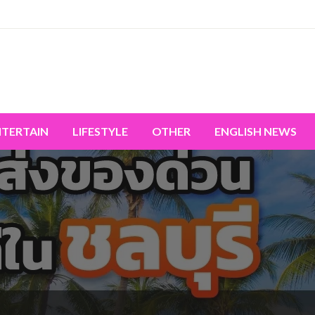
miss the world's movement.
NTERTAIN
LIFESTYLE
OTHER
ENGLISH NEWS