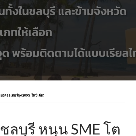
อดออเดอร์พุ่ง 200% ในปีเดียว
ชลบุรี หนุน SME โต