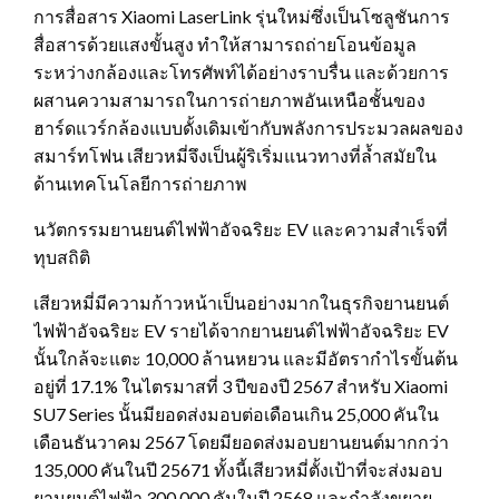
การสื่อสาร Xiaomi LaserLink รุ่นใหม่ซึ่งเป็นโซลูชันการ
สื่อสารด้วยแสงขั้นสูง ทำให้สามารถถ่ายโอนข้อมูล
ระหว่างกล้องและโทรศัพท์ได้อย่างราบรื่น และด้วยการ
ผสานความสามารถในการถ่ายภาพอันเหนือชั้นของ
ฮาร์ดแวร์กล้องแบบดั้งเดิมเข้ากับพลังการประมวลผลของ
สมาร์ทโฟน เสียวหมี่จึงเป็นผู้ริเริ่มแนวทางที่ล้ำสมัยใน
ด้านเทคโนโลยีการถ่ายภาพ
นวัตกรรมยานยนต์ไฟฟ้าอัจฉริยะ EV และความสำเร็จที่
ทุบสถิติ
เสียวหมี่มีความก้าวหน้าเป็นอย่างมากในธุรกิจยานยนต์
ไฟฟ้าอัจฉริยะ EV รายได้จากยานยนต์ไฟฟ้าอัจฉริยะ EV
นั้นใกล้จะแตะ 10,000 ล้านหยวน และมีอัตรากำไรขั้นต้น
อยู่ที่ 17.1% ในไตรมาสที่ 3 ปีของปี 2567 สำหรับ Xiaomi
SU7 Series นั้นมียอดส่งมอบต่อเดือนเกิน 25,000 คันใน
เดือนธันวาคม 2567 โดยมียอดส่งมอบยานยนต์มากกว่า
135,000 คันในปี 25671 ทั้งนี้เสียวหมี่ตั้งเป้าที่จะส่งมอบ
ยานยนต์ไฟฟ้า 300,000 คันในปี 2568 และกำลังขยาย