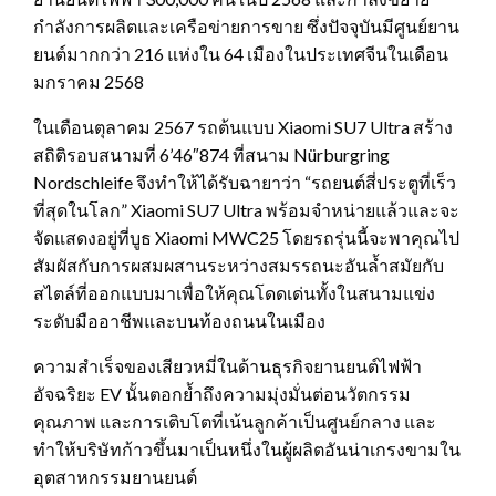
กำลังการผลิตและเครือข่ายการขาย ซึ่งปัจจุบันมีศูนย์ยาน
ยนต์มากกว่า 216 แห่งใน 64 เมืองในประเทศจีนในเดือน
มกราคม 2568
ในเดือนตุลาคม 2567 รถต้นแบบ Xiaomi SU7 Ultra สร้าง
สถิติรอบสนามที่ 6’46″874 ที่สนาม Nürburgring
Nordschleife จึงทำให้ได้รับฉายาว่า “รถยนต์สี่ประตูที่เร็ว
ที่สุดในโลก” Xiaomi SU7 Ultra พร้อมจำหน่ายแล้วและจะ
จัดแสดงอยู่ที่บูธ Xiaomi MWC25 โดยรถรุ่นนี้จะพาคุณไป
สัมผัสกับการผสมผสานระหว่างสมรรถนะอันล้ำสมัยกับ
สไตล์ที่ออกแบบมาเพื่อให้คุณโดดเด่นทั้งในสนามแข่ง
ระดับมืออาชีพและบนท้องถนนในเมือง
ความสำเร็จของเสียวหมี่ในด้านธุรกิจยานยนต์ไฟฟ้า
อัจฉริยะ EV นั้นตอกย้ำถึงความมุ่งมั่นต่อนวัตกรรม
คุณภาพ และการเติบโตที่เน้นลูกค้าเป็นศูนย์กลาง และ
ทำให้บริษัทก้าวขึ้นมาเป็นหนึ่งในผู้ผลิตอันน่าเกรงขามใน
อุตสาหกรรมยานยนต์