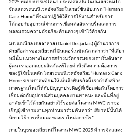
2025 ที่เมืองบาร์เซโลนา ประเทศสเปน ในปีนี้เสียวหมี่ได้
จัดแสดงระบบนิเวศอัจฉริยะในเวอร์ชันอัปเกรด “Human x
Car x Home” ที่จะมาปฏิวัติวิธีการใช้งานสำหรับการ
โต้ตอบกับอุปกรณ์ผ่านการเชื่อมต่ออันราบรื่นและการ
หลอมรวมความอัจฉริยะด้านต่างๆ เข้าไว้ด้วยกัน
มร. แดเนียล เดสจาลาส (Daniel Desjarlais) ผู้อำนวยการ
ฝ่ายสื่อสารของเสียวหมี่ อินเตอร์เนชันนัล กล่าวว่า “ที่เสียว
หมี่นั้น แนวทางในการสร้างนวัตกรรมของเราเริ่มต้นจาก
ผู้คน เราออกแบบผลิตภัณฑ์โดยคำนึงถึงความต้องการ
ของผู้ใช้เป็นหลัก โดยระบบนิเวศอัจฉริยะ ‘Human x Car x
Home’ ของเราสะท้อนให้เห็นถึงพันธกิจนี้ เรากำลังสร้าง
มาตรฐานใหม่ให้กับปัญญาประดิษฐ์ที่เชื่อมต่อกันโดยการ
เชื่อมต่อกับอุปกรณ์ส่วนบุคคล ยานพาหนะ และพื้นที่อยู่
อาศัยเข้าไว้ด้วยกันอย่างไร้รอยต่อ ในงาน MWC เราขอ
เชิญผู้เข้าร่วมงานทุกท่านมาร่วมค้นหาว่า เสียวหมี่นั้นได้
นิยามวิธีการเชื่อมต่อของเราใหม่อย่างไร”
ภายในบูธของเสียวหมี่ในงาน MWC 2025 มีการจัดแสดง