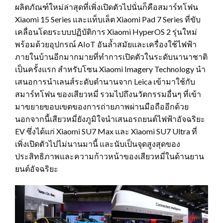
ผลิตภัณฑ์ใหม่ล่าสุดที่เพิ่งเปิดตัวไปนั่นก็คือสมาร์ทโฟน
Xiaomi 15 Series และแท็บเล็ต Xiaomi Pad 7 Series ที่ขับ
เคลื่อนโดยระบบปฏิบัติการ Xiaomi HyperOS 2 รุ่นใหม่
พร้อมด้วยอุปกรณ์ AIoT อันล้ำสมัยและเครื่องใช้ไฟฟ้า
ภายในบ้านอีกมากมายที่ทำการเปิดตัวในระดับนานาชาติ
เป็นครั้งแรก สำหรับโซน Xiaomi Imagery Technology นำ
เสนอการนำเลนส์ระดับตำนานจาก Leica เข้ามาใช้กับ
สมาร์ทโฟน ของเสียวหมี่ รวมไปถึงนวัตกรรมอื่นๆ ที่เข้า
มาขยายขอบเขตของการถ่ายภาพผ่านมือถืออีกด้วย
นอกจากนี้เสียวหมี่ยังภูมิใจนำเสนอรถยนต์ไฟฟ้าอัจฉริยะ
EV ซึ่งได้แก่ Xiaomi SU7 Max และ Xiaomi SU7 Ultra ที่
เพิ่งเปิดตัวไปไม่นานมานี้ และนับเป็นจุดสูงสุดของ
ประสิทธิภาพและความก้าวหน้าของเสียวหมี่ในด้านยาน
ยนต์อัจฉริยะ