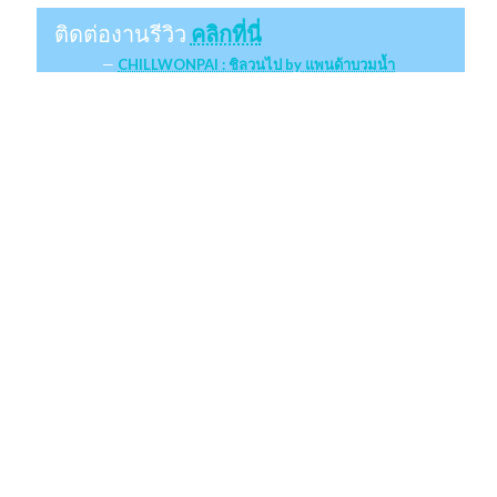
ติดต่องานรีวิว
คลิกที่นี่
CHILLWONPAI : ชิลวนไป by แพนด้าบวมน้ำ