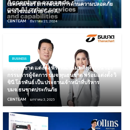
เอคเซนเชอร์ ยกระดับบริการด้านความปลอดภัย
ทางไซเบอร์ด้วย Gen AI
CBNTEAM
ธันวาคม 21, 2024
BUSINESS
กลุ่มธนชาต แต่งตั้ง พีระพัฒน์ เมฆสิงห์วี เป็น รอง
กรรมการผู้จัดการ บมจ.ทุนธนชาต พร้อมแต่งตั้ง วิ
ชินี โอรพันธ์ เป็น ประธานเจ้าหน้าที่บริหาร
บมจ.ธนชาตประกันภัย
CBNTEAM
มกราคม 3, 2025