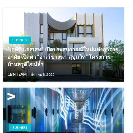
BUSINESS
“เอทีที แอสเสท” เปิดประสบการณ์ใหม่แห่งการอยู่
อาศัย เปิดตัว “อาเว่ บางนา-สุขุมวิท” โครงการ
บ้านหรูดีไซน์ล้ำ
CBNTEAM
มีนาคม 8, 2025
BUSINESS