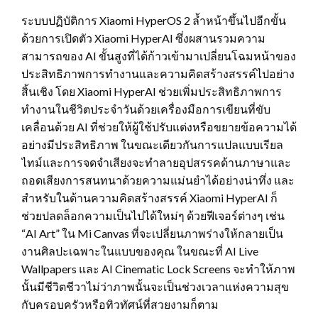
ระบบปฏิบัติการ Xiaomi HyperOS 2 ล้ำหน้าขึ้นไปอีกขั้น
ด้วยการเปิดตัว Xiaomi HyperAI ซึ่งผสานรวมความ
สามารถของ AI ขั้นสูงที่ได้ก้าวเข้ามาเปลี่ยนโฉมหน้าของ
ประสิทธิภาพการทำงานและความคิดสร้างสรรค์ไปอย่าง
สิ้นเชิง โดย Xiaomi HyperAI ช่วยเพิ่มประสิทธิภาพการ
ทำงานในชีวิตประจำวันด้วยเครื่องมือการเขียนที่ขับ
เคลื่อนด้วย AI ที่ช่วยให้ผู้ใช้ปรับแต่งหรือขยายข้อความได้
อย่างมีประสิทธิภาพ ในขณะเดียวกันการแปลแบบเรียล
ไทม์และการจดจำเสียงจะทำลายอุปสรรคด้านภาษาและ
ถอดเสียงการสนทนาด้วยความแม่นยำได้อย่างน่าทึ่ง และ
สำหรับในด้านความคิดสร้างสรรค์ Xiaomi HyperAI ก็
ช่วยปลดล็อกความเป็นไปได้ใหม่ๆ ด้วยฟีเจอร์ต่างๆ เช่น
“AI Art” ใน Mi Canvas ที่จะเปลี่ยนภาพร่างให้กลายเป็น
งานศิลปะเฉพาะในแบบของคุณ ในขณะที่ AI Live
Wallpapers และ AI Cinematic Lock Screens จะทำให้ภาพ
นั้นมีชีวิตชีวาไม่ว่าภาพนั้นจะเป็นช่วงเวลาแห่งความสุข
กับครอบครัวหรือทิวทัศน์ที่สวยงามก็ตาม