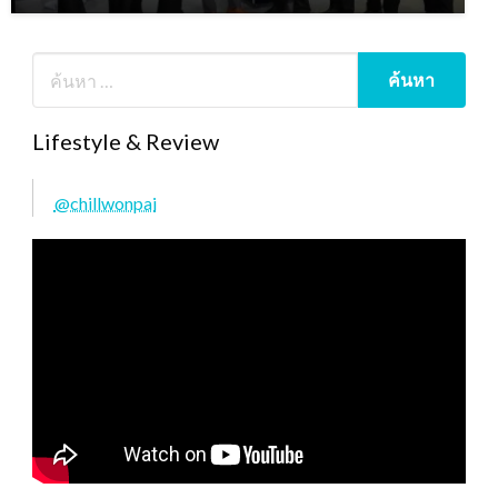
Lifestyle & Review
@chillwonpai