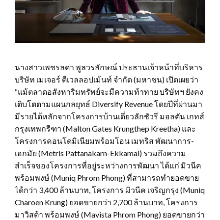
นางสาวเพชรลดา พูลวรลักษณ์ ประธานเจ้าหน้าที่บริหาร
บริษัท เมเจอร์ ดีเวลลอปเม้นท์ จำกัด (มหาชน) เปิดเผยว่า
“แม้ตลาดอสังหาริมทรัพย์จะมีความท้าทาย บริษัทฯ ยังคง
เติบโตตามแผนกลยุทธ์ Diversify Revenue โดยปีที่ผ่านมา
มีรายได้หลักจากโครงการบ้านเดี่ยวลักชัวรี มอลตัน เกทส์
กรุงเทพกรีฑา (Malton Gates Krungthep Kreetha) และ
โครงการคอนโดมิเนียมพร้อมโอน เมทริส พัฒนาการ-
เอกมัย (Metris Pattanakarn-Ekkamai) รวมถึงความ
สำเร็จของโครงการที่อยู่ระหว่างการพัฒนา ได้แก่ มิวนีค
พร้อมพงษ์ (Muniq Phrom Phong) ที่สามารถทำยอดขาย
ได้กว่า 3,400 ล้านบาท, โครงการ มิวนีค เจริญกรุง (Muniq
Charoen Krung) ยอดขายกว่า 2,700 ล้านบาท, โครงการ
มาวิสต้า พร้อมพงษ์ (Mavista Phrom Phong) ยอดขายกว่า