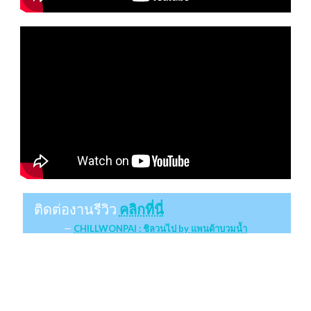
ติดต่องานรีวิว
คลิกที่นี่
CHILLWONPAI : ชิลวนไป by แพนด้าบวมน้ำ