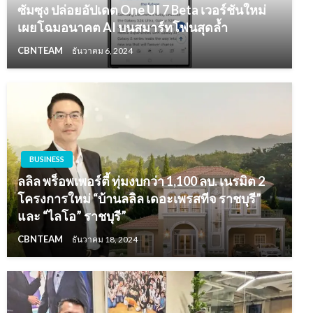
ซัมซุง ปล่อยอัปเดต One UI 7 Beta เวอร์ชันใหม่
เผยโฉมอนาคต AI บนสมาร์ทโฟนสุดล้ำ
CBNTEAM
ธันวาคม 6, 2024
BUSINESS
ลลิล พร็อพเพอร์ตี้ ทุ่มงบกว่า 1,100 ลบ. เนรมิต 2
โครงการใหม่ “บ้านลลิล เดอะเพรสทีจ ราชบุรี”
และ “ไลโอ” ราชบุรี”
CBNTEAM
ธันวาคม 18, 2024