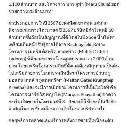
1,100 ล้านบาท และโครงการ มารุ จุฬา (Maru Chula) ยอด
ขายกว่า 220 ล้านบาท”
ผลประกอบการในปี 2567 ยังคงมีผลขาดทุน แต่หาก
พิจารณาเฉพาะไตรมาส4 ปี 2567 บริษัทมีกำไรสุทธิ 38
ล้านบาทซึ่งถือเป็นสัญญาณที่ดี โดยในปี 2568 นี้ บริษัทฯ
เตรียมเดินหน้ารับรู้รายได้จาก Backlog โดยเฉพาะ
โครงการ เมทริส ดิสทริค ลาดพร้าว (Metris District
Ladprao) ที่มียอดขายรอโอนมูลค่ารวมกว่า 2,000 ล้าน
บาท โดยจะเริ่มโอนกรรมสิทธิ์ตั้งแต่เดือนมิถุนายนเป็นต้น
ไป เสริมด้วยการโอนกรรมสิทธิ์จากโครงการบ้านหรู
มอลตัน เกทส์ กรุงเทพกรีฑา (Malton Gates Krungthep
Kreetha) และจะมีการเปิดขายโครงการที่เป็นไฮไลท์ คือ
โครงการ มาร์ควิส พญาไท (Marquis Phayathai) คาดว่า
จะเริ่มเปิดขายในไตรมาสที่ 3 – 4 ของปีนี้ ซึ่งจะเป็นปัจจัย
สำคัญในการขับเคลื่อนการเติบโตของบริษัทต่อไป
กลยุทธ์การตลาดและบริการหลังการขายที่เหนือระดับ