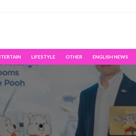
miss the world's movement.
NTERTAIN
LIFESTYLE
OTHER
ENGLISH NEWS