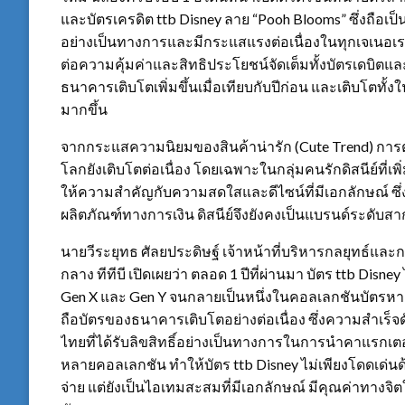
และบัตรเครดิต ttb Disney ลาย “Pooh Blooms” ซึ่งถือเ
อย่างเป็นทางการและมีกระแสแรงต่อเนื่องในทุกเจเนอเร
ต่อความคุ้มค่าและสิทธิประโยชน์จัดเต็มทั้งบัตรเดบิตแล
ธนาคารเติบโตเพิ่มขึ้นเมื่อเทียบกับปีก่อน และเติบโตทั้
มากขึ้น
จากกระแสความนิยมของสินค้าน่ารัก (Cute Trend) การ
โลกยังเติบโตต่อเนื่อง โดยเฉพาะในกลุ่มคนรักดิสนีย์ที่เพ
ให้ความสำคัญกับความสดใสและดีไซน์ที่มีเอกลักษณ์ ซึ่
ผลิตภัณฑ์ทางการเงิน ดิสนีย์จึงยังคงเป็นแบรนด์ระด
นายวีระยุทธ ศัลยประดิษฐ์ เจ้าหน้าที่บริหารกลยุทธ์แ
กลาง ทีทีบี เปิดเผยว่า ตลอด 1 ปีที่ผ่านมา บัตร ttb Disn
Gen X และ Gen Y จนกลายเป็นหนึ่งในคอลเลกชันบัตรหายาก
ถือบัตรของธนาคารเติบโตอย่างต่อเนื่อง ซึ่งความสำเ
ไทยที่ได้รับลิขสิทธิ์อย่างเป็นทางการในการนำคาแรกเ
หลายคอลเลกชัน ทำให้บัตร ttb Disney ไม่เพียงโดดเด่น
จ่าย แต่ยังเป็นไอเทมสะสมที่มีเอกลักษณ์ มีคุณค่าทางจิ