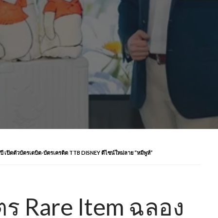
ปี เปิดตัวบัตรเดบิต-บัตรเครดิต TTB DISNEY ดีไซน์ใหม่ลาย “หมีพูห์”
บัตร Rare Item ฉลอง