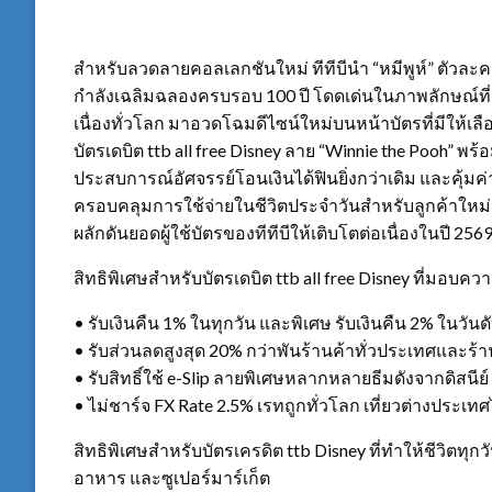
สำหรับลวดลายคอลเลกชันใหม่ ทีทีบีนำ “หมีพูห์” ตัวละครส
กำลังเฉลิมฉลองครบรอบ 100 ปี โดดเด่นในภาพลักษณ์ที่ส
เนื่องทั่วโลก มาอวดโฉมดีไซน์ใหม่บนหน้าบัตรที่มีให้เลื
บัตรเดบิต ttb all free Disney ลาย “Winnie the Pooh” พร
ประสบการณ์อัศจรรย์โอนเงินได้ฟินยิ่งกว่าเดิม และคุ้มค
ครอบคลุมการใช้จ่ายในชีวิตประจำวันสำหรับลูกค้าใหม่และผ
ผลักดันยอดผู้ใช้บัตรของทีทีบีให้เติบโตต่อเนื่องในปี 256
สิทธิพิเศษสำหรับบัตรเดบิต ttb all free Disney ที่มอบ
• รับเงินคืน 1% ในทุกวัน และพิเศษ รับเงินคืน 2% ในวัน
• รับส่วนลดสูงสุด 20% กว่าพันร้านค้าทั่วประเทศและร้
• รับสิทธิ์ใช้ e-Slip ลายพิเศษหลากหลายธีมดังจากดิสนีย
• ไม่ชาร์จ FX Rate 2.5% เรทถูกทั่วโลก เที่ยวต่างประเท
สิทธิพิเศษสำหรับบัตรเครดิต ttb Disney ที่ทำให้ชีวิตทุก
อาหาร และซูเปอร์มาร์เก็ต