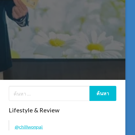
Lifestyle & Review
@chillwonpai