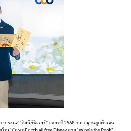
ร้างกระแส “ดิสนีย์ฟีเวอร์” ตลอดปี 2568 กวาดฐานลูกค้าเจน
หม่ บัตรเดบิต ttb all free Disney ลาย “Winnie the Pooh”