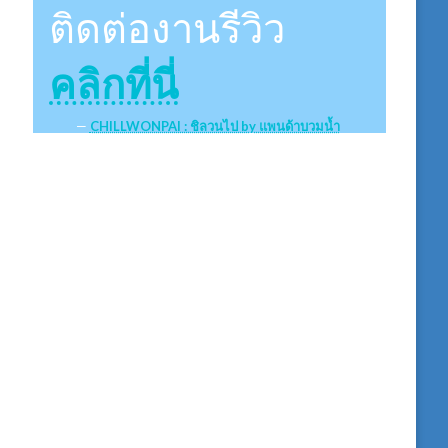
ติดต่องานรีวิว
คลิกที่นี่
CHILLWONPAI : ชิลวนไป by แพนด้าบวมน้ำ