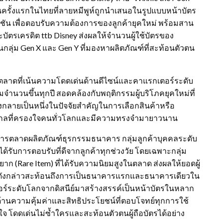
ป็นครั้งแรกในไทยที่ลายหมีพูห์ถูกนำเสนอในรูปแบบหน้าบัตร
ชัน เพื่อตอบรับความต้องการของลูกค้ายุคใหม่ พร้อมสาน
ะบัตรเครดิต ttb Disney ส่งผลให้จำนวนผู้ใช้บัตรของ
งในกลุ่ม Gen X และ Gen Y ที่มองหาผลิตภัณฑ์ที่สะท้อนตัวตน
ตลาดที่เน้นความโดดเด่นด้านดีไซน์และคาแรกเตอร์ระดับ
ิ่มจำนวนขึ้นทุกปี สอดคล้องกับพฤติกรรมผู้บริโภคยุคใหม่ที่
งกลายเป็นหนึ่งในปัจจัยสำคัญในการเลือกสินค้าหรือ
ับสากลที่ครองใจคนทั่วโลกและมีความทรงจำมายาวนาน
ละการตลาดผลิตภัณฑ์ธุรกรรมธนาคาร กลุ่มลูกค้าบุคคลระดับ
ey ได้รับการตอบรับที่ดีจากลูกค้าทุกช่วงวัย โดยเฉพาะกลุ่ม
 (Rare Item) ที่ได้รับความนิยมสูงในตลาด ส่งผลให้ยอดผู้
ร็จดังกล่าวสะท้อนถึงการเป็นธนาคารแรกและธนาคารเดียวใน
ตอร์ระดับโลกจากดิสนีย์มาสร้างสรรค์เป็นหน้าบัตรในหลาก
ด้านความคุ้มค่าและสิทธิประโยชน์ที่ตอบโจทย์ทุกการใช้
ตใจ โดดเด่นไม่ซ้ำใครและสะท้อนตัวตนผู้ถือบัตรได้อย่าง