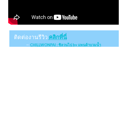
ติดต่องานรีวิว
คลิกที่นี่
CHILLWONPAI : ชิลวนไป by แพนด้าบวมน้ำ