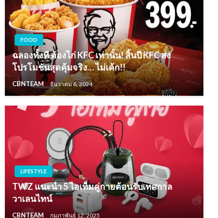
FOOD
ฉลองทั้งที ต้องไก่ KFC เท่านั้น! สิ้นปี KFC ส่ง
โปรโมชันสุดคุ้มจริง… ไม่เค้ก!!
CBNTEAM
ธันวาคม 6, 2024
LIFESTYLE
TWZ แนะนำ 5 ไอเท็มคู่กายต้อนรับเทศกาล
วาเลนไทน์
CBNTEAM
กุมภาพันธ์ 12, 2025