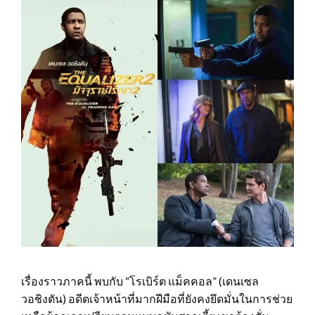
เรื่องราวภาคนี้ พบกับ “โรเบิร์ต แม็คคอล” (เดนเซล
วอชิงตัน) อดีตเจ้าหน้าที่มากฝีมือที่ยังคงยึดมั่นในการช่วย