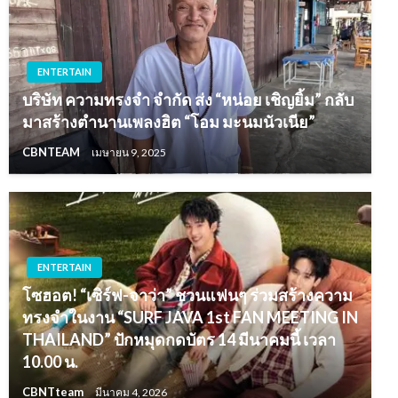
ENTERTAIN
บริษัท ความทรงจำ จำกัด ส่ง “หน่อย เชิญยิ้ม” กลับ
มาสร้างตำนานเพลงฮิต “โอม มะนมนัวเนีย”
CBNTEAM
เมษายน 9, 2025
ENTERTAIN
โซฮอต! “เซิร์ฟ-จาว่า” ชวนแฟนๆ ร่วมสร้างความ
ทรงจำในงาน “SURF JAVA 1st FAN MEETING IN
THAILAND” ปักหมุดกดบัตร 14 มีนาคมนี้ เวลา
10.00 น.
CBNTteam
มีนาคม 4, 2026