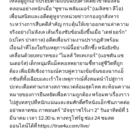
เหลือผู้ถูกเอาเปรียบตามแบบฉบับศาลเตี้ย เขาต้องสั่น
คลอนอย่างหนักเมื่อ “ซูซาน พลัมเมอร์” (เมลิสซา ลีโอ)
เพื่อนสนิทและอดีตคู่หูจากหน่วยข่าวกรองถูกสังหาร
ระหว่างการสืบคดีสำคัญ กระตุ้นให้เขาออกตามล่าความ
จริงอย่างไม่ลังเล เส้นเรื่องซับซ้อนยิ่งขึ้นเมื่อ “เดฟ ยอร์ก”
(เปโดร ปาสกาล) อดีตเพื่อนร่วมงานปรากฏตัวพร้อม
เงื่อนงำที่โยงใยกับเหตุการณ์นี้อย่างลึกซึ้ง หนังยังขับ
เคลื่อนด้วยบทบาทของ “ไมลส์ วิทเทเกอร์” (แอชตัน แซ
นเดอร์ส) เด็กหนุ่มที่แม็คคอลพยายามชี้ทางสู่ชีวิตที่ถูก
ต้อง เพิ่มมิติเชิงอารมณ์ควบคู่ความเข้มข้นของฉากแอ็
กชันที่ทั้งเฉียบและเร้าใจ เหตุการณ์ทั้งหมดนำไปสู่การ
ปะทะเดือดท่ามกลางสภาพแวดล้อมสุดโหด สะท้อนความ
หมายของการยืนหยัดเพื่อความถูกต้อง พร้อมพาเรื่องราว
ไปสู่บทสรุปที่หนักแน่นและสมศักดิ์ศรีหนังแอ็กชันภาคต่อ
อย่าพลาดชม ภาพยนตร์ “มัจจุราชไร้เงา 2” วันอาทิตย์ที่ 1
มีนาคม เวลา 12.30 น. ทางทรูโฟร์ยู ช่อง 24 ชมสด
ออนไลน์ได้ที่ https://true4u.com/live/