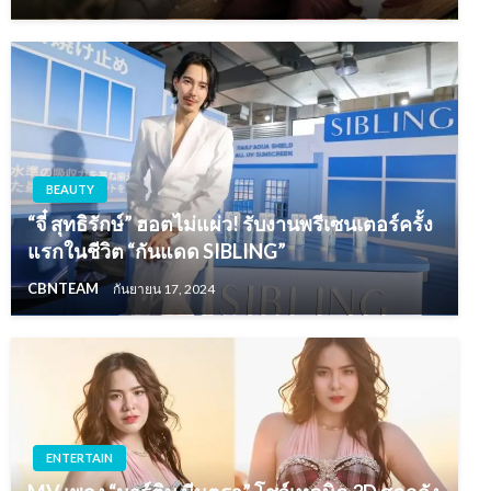
BEAUTY
“จี๋ สุทธิรักษ์” ฮอตไม่แผ่ว! รับงานพรีเซนเตอร์ครั้ง
แรกในชีวิต “กันแดด SIBLING”
CBNTEAM
กันยายน 17, 2024
ENTERTAIN