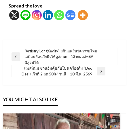
Spread the love
แนะแนว
“Artistry LongXevity” สกินแคร์นวัตกรรมใหม่
เสมือนย้อนวัยผิวให้ดูอ่อนเยาว์ด้วยผลลัพธ์ที่
เรื่อง
Previous
พิสูจน์ได้
Post
แพลทินัม ชวนอิ่มคุ้มกับโปรเครื่องดื่ม “Duo
Next
Deal แก้วที่ 2 ลด 50%” วันนี้ – 10 มี.ค. 2569
Post
YOU MIGHT ALSO LIKE