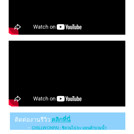
ติดต่องานรีวิว
คลิกที่นี่
CHILLWONPAI : ชิลวนไป by แพนด้าบวมน้ำ