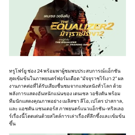
ทรูโฟร์ยู ช่อง 24 พร้อมพาผู้ชมพบประสบการณ์แอ็กชัน
สุดเข้มข้นในภาพยนตร์ฟอร์มเดือด “มัจจุราชไร้เงา 2” ผล
งานภาคต่อที่ได้รับเสียงชื่นชมจากแฟนหนังทั่วโลก ด้วย
พลังการแสดงอันหนักแน่นของ เดนเซล วอชิงตัน พร้อม
ทีมนักแสดงคุณภาพอย่าง เมลิสซา ลีโอ, เปโดร ปาสกาล,
และ แอชตัน แซนเดอร์ส ภาพยนตร์แนวแอ็กชัน–ทริลเลอ
ร์เรื่องนี้โดดเด่นด้วยสไตล์การเล่าเรื่องที่ลึกซึ้งและเข้มข้น
ขึ้น