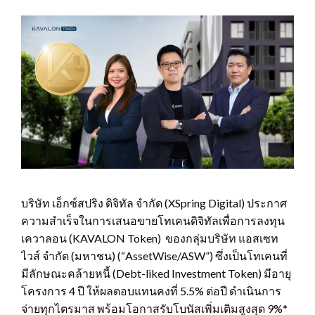
บริษัท เอ็กซ์สปริง ดิจิทัล จำกัด (XSpring Digital) ประกาศ
ความสำเร็จในการเสนอขายโทเคนดิจิทัลเพื่อการลงทุน
เควาลอน (KAVALON Token) ของกลุ่มบริษัท แอสเซท
ไวส์ จำกัด (มหาชน) (“AssetWise/ASW”) ซึ่งเป็นโทเคนที่
มีลักษณะคล้ายหนี้ (Debt-liked Investment Token) มีอายุ
โครงการ 4 ปี ให้ผลตอบแทนคงที่ 5.5% ต่อปี ดำเนินการ
จ่ายทุกไตรมาส พร้อมโอกาสรับโบนัสเพิ่มเติมสูงสุด 9%*