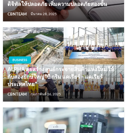
ดิจิทัลให้ปลอดภัย เพิ่มความปลอดภัยสองขั้น
CBNTEAM
มีนาคม 28, 2025
BUSINESS
ALPHA ลุยสร้าง ศูนย์กระจายสินค้าแห่งใหม่ ให้
กับสองยักษ์ใหญ่ “บี.กริม แคเรียร์ – แคเรียร์
ประเทศไทย”
CBNTEAM
กุมภาพันธ์ 16, 2025