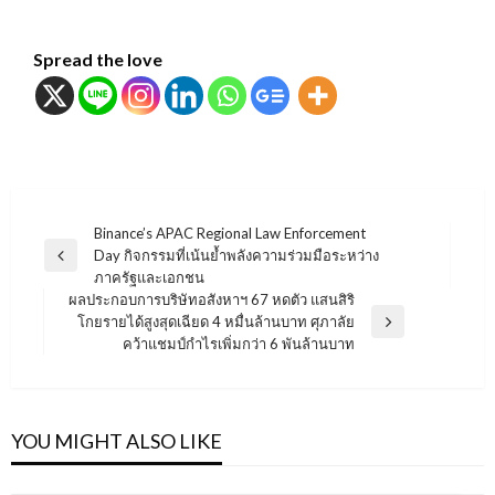
Spread the love
แนะแนว
Binance’s APAC Regional Law Enforcement
Day กิจกรรมที่เน้นย้ำพลังความร่วมมือระหว่าง
เรื่อง
Previous
ภาครัฐและเอกชน
Post
ผลประกอบการบริษัทอสังหาฯ 67 หดตัว แสนสิริ
โกยรายได้สูงสุดเฉียด 4 หมื่นล้านบาท ศุภาลัย
Next
คว้าแชมป์กำไรเพิ่มกว่า 6 พันล้านบาท
Post
YOU MIGHT ALSO LIKE