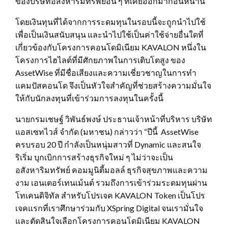
ของบริษัทอสังหาริมทรัพย์อื่น ๆ ที่เคยออกมาก่อนหน้านี้
โดยเงินทุนที่ได้จากการระดมทุนในรอบนี้จะถูกนำไปใช้
เพื่อเป็นเงินสนับสนุน และนำไปใช้เป็นค่าใช้จ่ายอื่นใดที่
เกี่ยวข้องกับโครงการคอนโดมิเนียม KAVALON หนึ่งใน
โครงการไฮไลต์ที่มีศักยภาพในการเติบโตสูง ของ
AssetWise ที่มีชื่อเสียงและความเชี่ยวชาญในการทำ
แคมปัสคอนโด จึงเป็นหัวใจสำคัญที่ช่วยสร้างความมั่นใจ
ให้กับนักลงทุนที่เข้าร่วมการลงทุนในครั้งนี้
นายกรมเชษฐ์ วิพันธ์พงษ์ ประธานเจ้าหน้าที่บริหาร บริษัท
แอสเซทไวส์ จำกัด (มหาชน) กล่าวว่า “ปีนี้ AssetWise
ครบรอบ 20 ปี กำลังเป็นหนุ่มสาวที่ Dynamic และสนใจ
ริเริ่ม บุกเบิกการสร้างธุรกิจใหม่ ๆ ไม่ว่าจะเป็น
อสังหาริมทรัพย์ คอมมูนิตี้มอลล์ ธุรกิจสุขภาพและความ
งาม เอนเตอร์เทนเม้นต์ รวมถึงการเข้าร่วมระดมทุนผ่าน
โทเคนดิจิทัล สำหรับโปรเจค KAVALON Token เป็นโปร
เจคแรกที่เราศึกษาร่วมกับ XSpring Digital จนเรามั่นใจ
และตัดสินใจเลือกโครงการคอนโดมิเนียม KAVALON