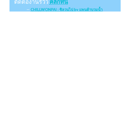
ติดต่องานรีวิว
คลิกที่นี่
CHILLWONPAI : ชิลวนไป by แพนด้าบวมน้ำ